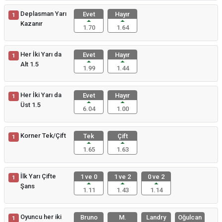
Deplasman Yarı
Evet
Hayır
1
Kazanır
1.70
1.64
Her İki Yarı da
Evet
Hayır
1
Alt 1.5
1.99
1.44
Her İki Yarı da
Evet
Hayır
1
Üst 1.5
6.04
1.00
Korner Tek/Çift
Tek
Çift
1
1.65
1.63
İlk Yarı Çifte
1 ve 0
1 ve 2
0 ve 2
1
Şans
1.11
1.43
1.14
Oyuncu her iki
Bruno
M.
Landry
Oğulcan
1