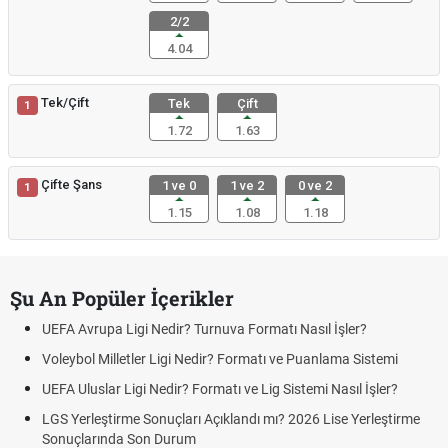
2/2
4.04
Tek/Çift
Tek
Çift
1
1.72
1.63
Çifte Şans
1 ve 0
1 ve 2
0 ve 2
1
1.15
1.08
1.18
Şu An Popüler İçerikler
UEFA Avrupa Ligi Nedir? Turnuva Formatı Nasıl İşler?
Voleybol Milletler Ligi Nedir? Formatı ve Puanlama Sistemi
UEFA Uluslar Ligi Nedir? Formatı ve Lig Sistemi Nasıl İşler?
LGS Yerleştirme Sonuçları Açıklandı mı? 2026 Lise Yerleştirme
Sonuçlarında Son Durum