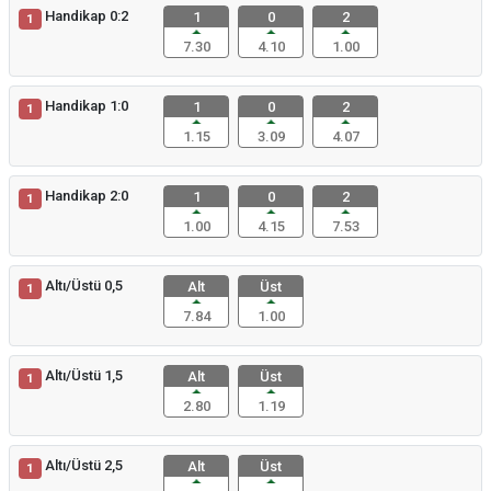
Handikap 0:2
1
0
2
1
7.30
4.10
1.00
Handikap 1:0
1
0
2
1
1.15
3.09
4.07
Handikap 2:0
1
0
2
1
1.00
4.15
7.53
Altı/Üstü 0,5
Alt
Üst
1
7.84
1.00
Altı/Üstü 1,5
Alt
Üst
1
2.80
1.19
Altı/Üstü 2,5
Alt
Üst
1