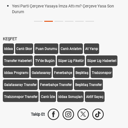
Yeni Parti Çerçeve Yasaya İmza Attı mı? Çerçeve Yasa Son
Durum
KEŞFET
iddaa
Canlı Skor
Puan Durumu
Canlı Anlatım
At Yarışı
Transfer Haberleri
TV'de Bugün
Süper Lig Fikstür
Süper Lig Haberleri
iddaa Programı
Galatasaray
Fenerbahçe
Beşiktaş
Trabzonspor
Galatasaray Transfer
Fenerbahçe Transfer
Beşiktaş Transfer
Trabzonspor Transfer
Canlı İzle
iddaa Sonuçları
Aktif Sayaç
Takip Et