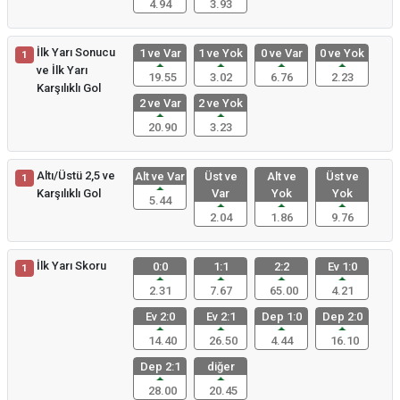
4.94
3.93
İlk Yarı Sonucu
1 ve Var
1 ve Yok
0 ve Var
0 ve Yok
1
ve İlk Yarı
19.55
3.02
6.76
2.23
Karşılıklı Gol
2 ve Var
2 ve Yok
20.90
3.23
Altı/Üstü 2,5 ve
Alt ve Var
Üst ve
Alt ve
Üst ve
1
Karşılıklı Gol
Var
Yok
Yok
5.44
2.04
1.86
9.76
İlk Yarı Skoru
0:0
1:1
2:2
Ev 1:0
1
2.31
7.67
65.00
4.21
Ev 2:0
Ev 2:1
Dep 1:0
Dep 2:0
14.40
26.50
4.44
16.10
Dep 2:1
diğer
28.00
20.45