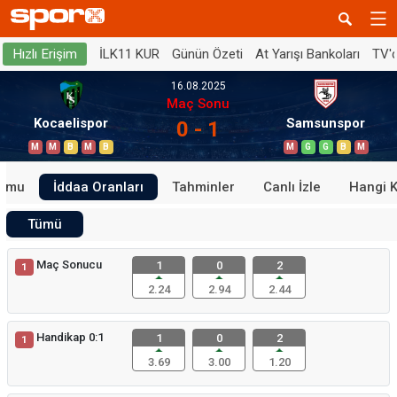
İLK11 KUR
Günün Özeti
At Yarışı Bankoları
TV'
Hızlı Erişim
16.08.2025
Maç Sonu
Kocaelispor
Samsunspor
0 - 1
M
M
B
M
B
M
G
G
B
M
rumu
İddaa Oranları
Tahminler
Canlı İzle
Hangi 
Tümü
Maç Sonucu
1
0
2
1
2.24
2.94
2.44
Handikap 0:1
1
0
2
1
3.69
3.00
1.20