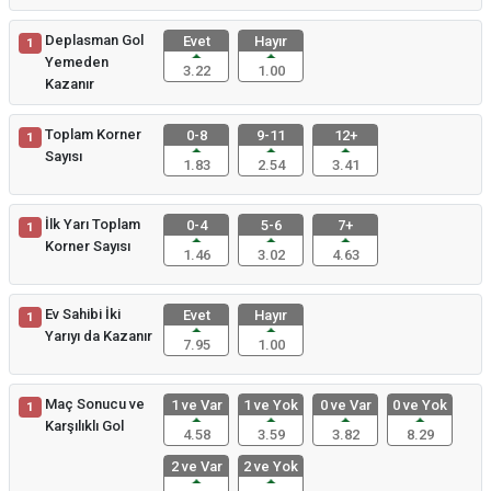
Deplasman Gol
Evet
Hayır
1
Yemeden
3.22
1.00
Kazanır
Toplam Korner
0-8
9-11
12+
1
Sayısı
1.83
2.54
3.41
İlk Yarı Toplam
0-4
5-6
7+
1
Korner Sayısı
1.46
3.02
4.63
Ev Sahibi İki
Evet
Hayır
1
Yarıyı da Kazanır
7.95
1.00
Maç Sonucu ve
1 ve Var
1 ve Yok
0 ve Var
0 ve Yok
1
Karşılıklı Gol
4.58
3.59
3.82
8.29
2 ve Var
2 ve Yok