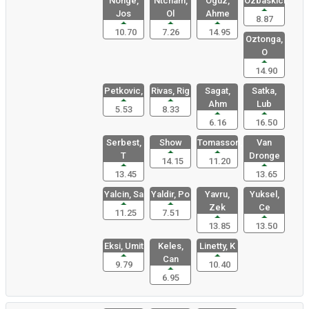
Nonge,
Ntcham,
Oguz,
Ozbaskici,
Jos
Ol
Ahme
8.87
10.70
7.26
14.95
Oztonga,
O
14.90
Petkovic,
Rivas, Rig
Sagat,
Satka,
Ahm
Lub
5.53
8.33
6.16
16.50
Serbest,
Show
Tomasson,
Van
T
Dronge
14.15
11.20
13.45
13.65
Yalcin, Sa
Yaldir, Po
Yavru,
Yuksel,
Zek
Ce
11.25
7.51
13.85
13.50
Eksi, Umit
Keles,
Linetty, K
Can
9.79
10.40
6.95