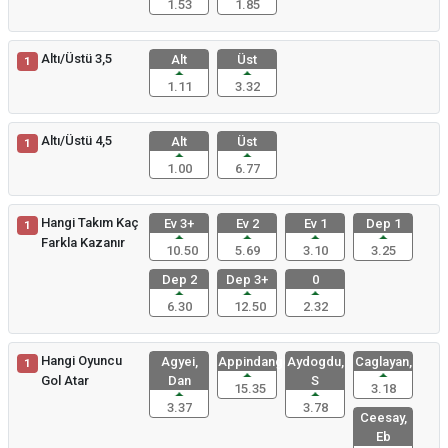
1.53
1.85
Altı/Üstü 3,5
Alt
Üst
1
1.11
3.32
Altı/Üstü 4,5
Alt
Üst
1
1.00
6.77
Hangi Takım Kaç
Ev 3+
Ev 2
Ev 1
Dep 1
1
Farkla Kazanır
10.50
5.69
3.10
3.25
Dep 2
Dep 3+
0
6.30
12.50
2.32
Hangi Oyuncu
Agyei,
Appindango
Aydogdu,
Caglayan,
1
Gol Atar
Dan
S
15.35
3.18
3.37
3.78
Ceesay,
Eb