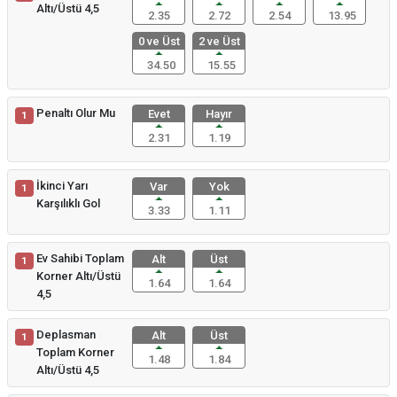
Altı/Üstü 4,5
2.35
2.72
2.54
13.95
0 ve Üst
2 ve Üst
34.50
15.55
Penaltı Olur Mu
Evet
Hayır
1
2.31
1.19
İkinci Yarı
Var
Yok
1
Karşılıklı Gol
3.33
1.11
Ev Sahibi Toplam
Alt
Üst
1
Korner Altı/Üstü
1.64
1.64
4,5
Deplasman
Alt
Üst
1
Toplam Korner
1.48
1.84
Altı/Üstü 4,5