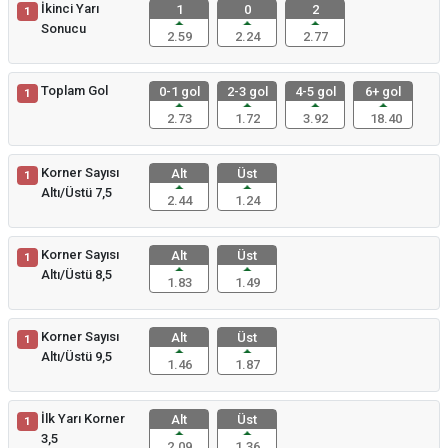
İkinci Yarı
1
0
2
1
Sonucu
2.59
2.24
2.77
Toplam Gol
0-1 gol
2-3 gol
4-5 gol
6+ gol
1
2.73
1.72
3.92
18.40
Korner Sayısı
Alt
Üst
1
Altı/Üstü 7,5
2.44
1.24
Korner Sayısı
Alt
Üst
1
Altı/Üstü 8,5
1.83
1.49
Korner Sayısı
Alt
Üst
1
Altı/Üstü 9,5
1.46
1.87
İlk Yarı Korner
Alt
Üst
1
3,5
2.09
1.36