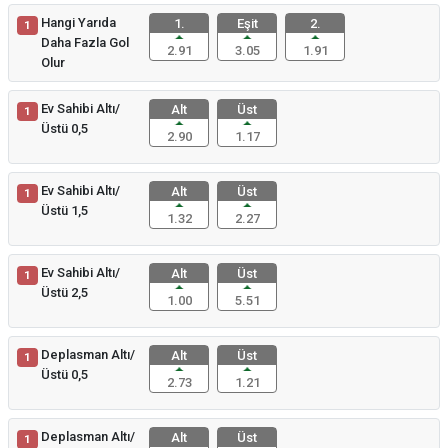
Hangi Yarıda
1.
Eşit
2.
1
Daha Fazla Gol
2.91
3.05
1.91
Olur
Ev Sahibi Altı/
Alt
Üst
1
Üstü 0,5
2.90
1.17
Ev Sahibi Altı/
Alt
Üst
1
Üstü 1,5
1.32
2.27
Ev Sahibi Altı/
Alt
Üst
1
Üstü 2,5
1.00
5.51
Deplasman Altı/
Alt
Üst
1
Üstü 0,5
2.73
1.21
Deplasman Altı/
Alt
Üst
1