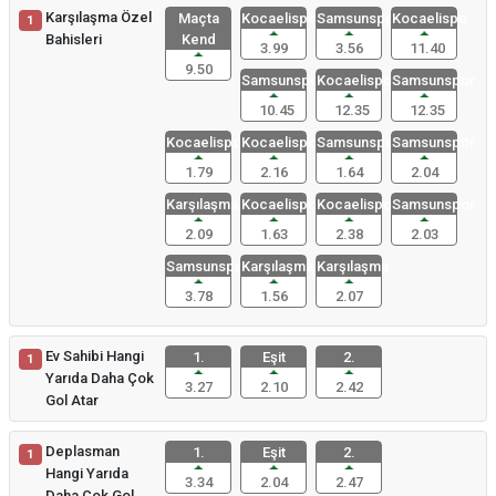
Karşılaşma Özel
Maçta
Kocaelispo
Samsunspor
Kocaelispo
1
Bahisleri
Kend
3.99
3.56
11.40
9.50
Samsunspor
Kocaelispo
Samsunspor
10.45
12.35
12.35
Kocaelispo
Kocaelispo
Samsunspor
Samsunspor
1.79
2.16
1.64
2.04
Karşılaşma
Kocaelispo
Kocaelispo
Samsunspor
2.09
1.63
2.38
2.03
Samsunspor
Karşılaşma
Karşılaşma
3.78
1.56
2.07
Ev Sahibi Hangi
1.
Eşit
2.
1
Yarıda Daha Çok
3.27
2.10
2.42
Gol Atar
Deplasman
1.
Eşit
2.
1
Hangi Yarıda
3.34
2.04
2.47
Daha Çok Gol