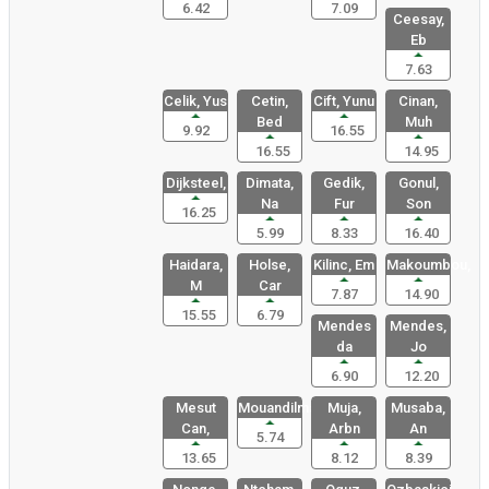
6.42
7.09
Ceesay,
Eb
7.63
Celik, Yus
Cetin,
Cift, Yunu
Cinan,
Bed
Muh
9.92
16.55
16.55
14.95
Dijksteel,
Dimata,
Gedik,
Gonul,
Na
Fur
Son
16.25
5.99
8.33
16.40
Haidara,
Holse,
Kilinc, Em
Makoumbou,
M
Car
7.87
14.90
15.55
6.79
Mendes
Mendes,
da
Jo
6.90
12.20
Mesut
Mouandilma
Muja,
Musaba,
Can,
Arbn
An
5.74
13.65
8.12
8.39