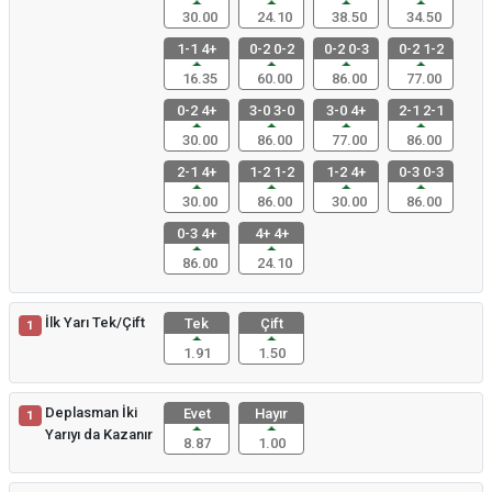
30.00
24.10
38.50
34.50
1-1 4+
0-2 0-2
0-2 0-3
0-2 1-2
16.35
60.00
86.00
77.00
0-2 4+
3-0 3-0
3-0 4+
2-1 2-1
30.00
86.00
77.00
86.00
2-1 4+
1-2 1-2
1-2 4+
0-3 0-3
30.00
86.00
30.00
86.00
0-3 4+
4+ 4+
86.00
24.10
İlk Yarı Tek/Çift
Tek
Çift
1
1.91
1.50
Deplasman İki
Evet
Hayır
1
Yarıyı da Kazanır
8.87
1.00