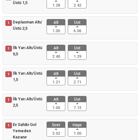
Üstü 1,5
1.28
2.42
Deplasman Altı/
Alt
Üst
1
Üstü 2,5
1.00
6.06
İlk Yarı Altı/Üstü
Alt
Üst
1
0,5
2.40
1.29
İlk Yarı Altı/Üstü
Alt
Üst
1
1,5
1.21
2.71
İlk Yarı Altı/Üstü
Alt
Üst
1
2,5
1.00
7.13
Ev Sahibi Gol
Evet
Hayır
1
Yemeden
3.02
1.00
Kazanır