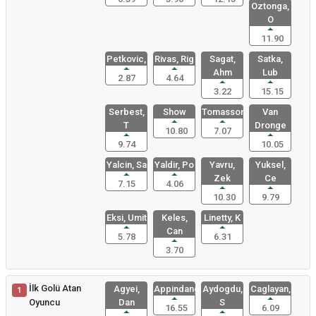
Oztonga,
O
11.90
Petkovic,
Rivas, Rig
Sagat,
Satka,
Ahm
Lub
2.87
4.64
3.22
15.15
Serbest,
Show
Tomasson,
Van
T
Dronge
10.80
7.07
9.74
10.05
Yalcin, Sa
Yaldir, Po
Yavru,
Yuksel,
Zek
Ce
7.15
4.06
10.30
9.79
Eksi, Umit
Keles,
Linetty, K
Can
5.78
6.31
3.70
İlk Golü Atan
Agyei,
Appindango
Aydogdu,
Caglayan,
1
Oyuncu
Dan
S
16.55
6.09