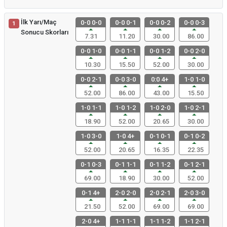
İlk Yarı/Maç
0-0 0-0
0-0 0-1
0-0 0-2
0-0 0-3
1
Sonucu Skorları
7.31
11.20
30.00
86.00
0-0 1-0
0-0 1-1
0-0 1-2
0-0 2-0
10.30
15.50
52.00
30.00
0-0 2-1
0-0 3-0
0:0 4+
1-0 1-0
52.00
86.00
43.00
15.50
1-0 1-1
1-0 1-2
1-0 2-0
1-0 2-1
18.90
52.00
20.65
30.00
1-0 3-0
1-0 4+
0-1 0-1
0-1 0-2
52.00
20.65
16.35
22.35
0-1 0-3
0-1 1-1
0-1 1-2
0-1 2-1
69.00
18.90
30.00
52.00
0-1 4+
2-0 2-0
2-0 2-1
2-0 3-0
21.50
52.00
69.00
69.00
2-0 4+
1-1 1-1
1-1 1-2
1-1 2-1