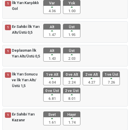
İlk Yarı Karşılıklı
Var
Yok
1
Gol
4.36
1.00
Ev Sahibi İlk Yarı
Alt
Üst
1
Altı/Üstü 0,5
1.47
1.95
Deplasman İlk
Alt
Üst
1
Yarı Altı/Üstü 0,5
1.43
2.03
İlk Yarı Sonucu
1 ve Alt
0 ve Alt
2 ve Alt
1 ve Üst
1
ve İlk Yarı Altı/
4.04
2.24
4.27
7.26
Üstü 1,5
0 ve Üst
2 ve Üst
6.81
8.01
Ev Sahibi Yarı
Evet
Hayır
1
Kazanır
1.61
1.74