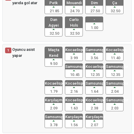
yarıda gol atar
Petk
Mouandi
Dim
Ça
21.85
24.70
27.50
32.50
Dan
Carlo
-
Agyei
Hols
1.00
32.50
32.50
Oyuncu asist
Maçta
Kocaelispo
Samsunspor
Kocaelispo
1
yapar
Kend
3.99
3.56
11.40
9.50
Samsunspor
Kocaelispo
Samsunspor
10.45
12.35
12.35
Kocaelispo
Kocaelispo
Samsunspor
Samsunspor
1.79
2.16
1.64
2.04
Karşılaşma
Kocaelispo
Kocaelispo
Samsunspor
2.09
1.63
2.38
2.03
Samsunspor
Karşılaşma
Karşılaşma
3.78
1.56
2.07