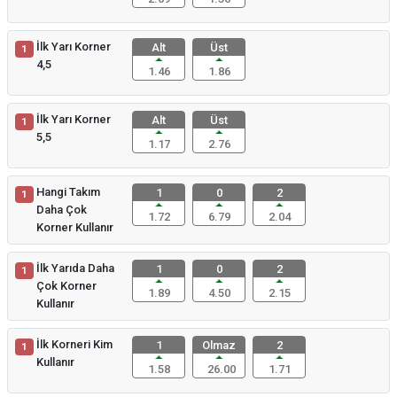
İlk Yarı Korner
Alt
Üst
1
4,5
1.46
1.86
İlk Yarı Korner
Alt
Üst
1
5,5
1.17
2.76
Hangi Takım
1
0
2
1
Daha Çok
1.72
6.79
2.04
Korner Kullanır
İlk Yarıda Daha
1
0
2
1
Çok Korner
1.89
4.50
2.15
Kullanır
İlk Korneri Kim
1
Olmaz
2
1
Kullanır
1.58
26.00
1.71