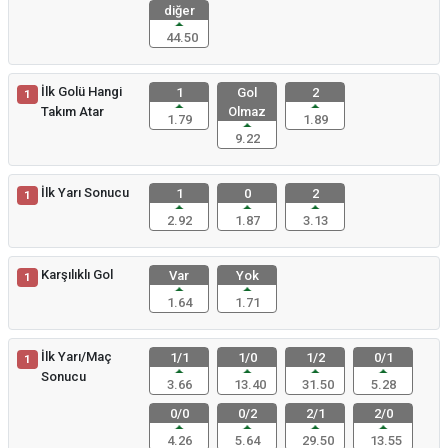
diğer
44.50
İlk Golü Hangi
1
Gol
2
1
Takım Atar
Olmaz
1.79
1.89
9.22
İlk Yarı Sonucu
1
0
2
1
2.92
1.87
3.13
Karşılıklı Gol
Var
Yok
1
1.64
1.71
İlk Yarı/Maç
1/1
1/0
1/2
0/1
1
Sonucu
3.66
13.40
31.50
5.28
0/0
0/2
2/1
2/0
4.26
5.64
29.50
13.55