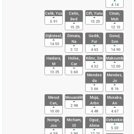
4.14
Celik, Yus
Cetin,
Cift, Yunu
Cinan,
Bed
Muh
5.91
15.25
15.25
12.15
Dijksteel,
Dimata,
Gedik,
Gonul,
Na
Fur
Son
14.55
3.12
4.63
14.90
Haidara,
Holse,
Kilinc, Em
Makoumbou,
M
Car
4.32
12.00
13.25
3.60
Mendes
Mendes,
da
Jo
3.66
8.16
Mesut
Mouandilma
Muja,
Musaba,
Can,
Arbn
An
2.98
10.00
4.48
4.67
Nonge,
Ntcham,
Oguz,
Ozbaskici,
Jos
Ol
Ahme
5.03
6.59
3.90
12.15