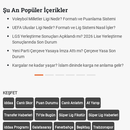
Şu An Popüler İçerikler
Voleybol Milletler Ligi Nedir? Formatı ve Puanlama Sistemi
UEFA Uluslar Ligi Nedir? Formatı ve Lig Sistemi Nasıl İşler?
LGS Yerleştirme Sonuçları Açıklandı mı? 2026 Lise Yerleştirme
Sonuçlarında Son Durum
Yeni Parti Çerçeve Yasaya İmza Attı mı? Çerçeve Yasa Son
Durum
Kargalar ne kadar yaşar? İslam dininde karga ne anlama gelir?
KEŞFET
iddaa
Canlı Skor
Puan Durumu
Canlı Anlatım
At Yarışı
Transfer Haberleri
TV'de Bugün
Süper Lig Fikstür
Süper Lig Haberleri
iddaa Programı
Galatasaray
Fenerbahçe
Beşiktaş
Trabzonspor