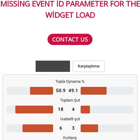
MISSING EVENT ID PARAMETER FOR THE
WIDGET LOAD
CONTACT US
Maç İstatistiği
Karşılaştırma
Topla Oynama %
50.9
49.1
Toplam Şut
18
4
İsabetli şut
6
3
Kurtarış