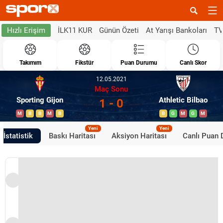
İLK11 KUR
Günün Özeti
At Yarışı Bankoları
TV
Hızlı Erişim
Takımım
Fikstür
Puan Durumu
Canlı Skor
12.05.2021
Maç Sonu
Sporting Gijon
Athletic Bilbao
1 - 0
M
B
B
M
B
B
G
M
G
M
Yeni
Yeni
İstatistik
Baskı Haritası
Aksiyon Haritası
Canlı Puan