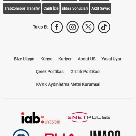
Trabzonspor Transfer
Canlı İzle
iddaa Sonuçları
Aktif Sayaç
Takip Et
Bize Ulaşın
Künye
Kariyer
About US
Yasal Uyarı
Çerez Politikası
Gizlilik Politikası
KVKK Aydınlatma Metni Kurumsal