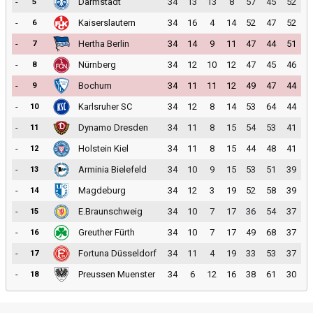
-
Darmstadt
34
13
13
8
57
45
52
5
-
Kaiserslautern
34
16
4
14
52
47
52
6
-
Hertha Berlin
34
14
9
11
47
44
51
7
-
Nürnberg
34
12
10
12
47
45
46
8
-
Bochum
34
11
11
12
49
47
44
9
-
Karlsruher SC
34
12
8
14
53
64
44
10
-
Dynamo Dresden
34
11
8
15
54
53
41
11
-
Holstein Kiel
34
11
8
15
44
48
41
12
-
Arminia Bielefeld
34
10
9
15
53
51
39
13
-
Magdeburg
34
12
3
19
52
58
39
14
-
E.Braunschweig
34
10
7
17
36
54
37
15
-
Greuther Fürth
34
10
7
17
49
68
37
16
-
Fortuna Düsseldorf
34
11
4
19
33
53
37
17
-
Preussen Muenster
34
6
12
16
38
61
30
18