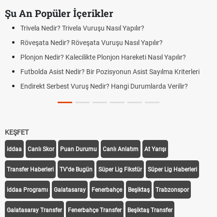
Şu An Popüler İçerikler
Trivela Nedir? Trivela Vuruşu Nasıl Yapılır?
Röveşata Nedir? Röveşata Vuruşu Nasıl Yapılır?
Plonjon Nedir? Kalecilikte Plonjon Hareketi Nasıl Yapılır?
Futbolda Asist Nedir? Bir Pozisyonun Asist Sayılma Kriterleri
Endirekt Serbest Vuruş Nedir? Hangi Durumlarda Verilir?
KEŞFET
iddaa
Canlı Skor
Puan Durumu
Canlı Anlatım
At Yarışı
Transfer Haberleri
TV'de Bugün
Süper Lig Fikstür
Süper Lig Haberleri
iddaa Programı
Galatasaray
Fenerbahçe
Beşiktaş
Trabzonspor
Galatasaray Transfer
Fenerbahçe Transfer
Beşiktaş Transfer