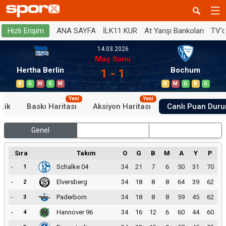
ANA SAYFA
İLK11 KUR
At Yarışı Bankoları
TV'
Hızlı Erişim
14.03.2026
Maç Sonu
Hertha Berlin
Bochum
1 - 1
B
G
M
G
M
B
M
G
B
G
Yeni
Yeni
stik
Baskı Haritası
Aksiyon Haritası
Canlı Puan Dur
Genel
İç Saha
Dış Saha
Sıra
Takım
O
G
B
M
A
Y
P
-
Schalke 04
34
21
7
6
50
31
70
1
-
Elversberg
34
18
8
8
64
39
62
2
-
Paderborn
34
18
8
8
59
45
62
3
-
Hannover 96
34
16
12
6
60
44
60
4