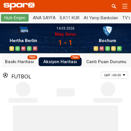
ANA SAYFA
İLK11 KUR
At Yarışı Bankoları
TV'
Hızlı Erişim
14.03.2026
Maç Sonu
Hertha Berlin
Bochum
1 - 1
B
G
M
G
M
B
M
G
B
G
Yeni
Yeni
Baskı Haritası
Aksiyon Haritası
Canlı Puan Durumu
FUTBOL
GMT +00:00