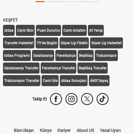
KEŞFET
iddaa
Canlı Skor
Puan Durumu
Canlı Anlatım
At Yarışı
Transfer Haberleri
TV'de Bugün
Süper Lig Fikstür
Süper Lig Haberleri
iddaa Programı
Galatasaray
Fenerbahçe
Beşiktaş
Trabzonspor
Galatasaray Transfer
Fenerbahçe Transfer
Beşiktaş Transfer
Trabzonspor Transfer
Canlı İzle
iddaa Sonuçları
Aktif Sayaç
Takip Et
Bize Ulaşın
Künye
Kariyer
About US
Yasal Uyarı