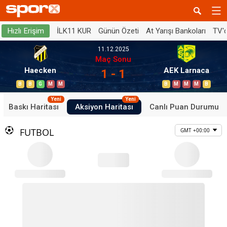
İLK11 KUR
Günün Özeti
At Yarışı Bankoları
TV'
Hızlı Erişim
11.12.2025
Maç Sonu
Haecken
AEK Larnaca
1 - 1
B
B
G
M
M
B
M
M
M
B
Yeni
Yeni
Baskı Haritası
Aksiyon Haritası
Canlı Puan Durumu
FUTBOL
GMT +00:00