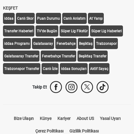
KEŞFET
iddaa
Canlı Skor
Puan Durumu
Canlı Anlatım
At Yarışı
Transfer Haberleri
TV'de Bugün
Süper Lig Fikstür
Süper Lig Haberleri
iddaa Programı
Galatasaray
Fenerbahçe
Beşiktaş
Trabzonspor
Galatasaray Transfer
Fenerbahçe Transfer
Beşiktaş Transfer
Trabzonspor Transfer
Canlı İzle
iddaa Sonuçları
Aktif Sayaç
Takip Et
Bize Ulaşın
Künye
Kariyer
About US
Yasal Uyarı
Çerez Politikası
Gizlilik Politikası