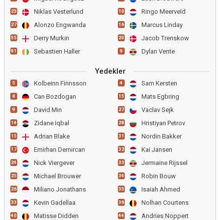
Niklas Vesterlund
Ringo Meerveld
23
10
Alonzo Engwanda
Marcus Linday
27
16
Derry Murkin
Jacob Trenskow
55
20
Sebastien Haller
Dylan Vente
91
9
Yedekler
Kolbeinn Finnsson
Sam Kersten
5
4
Can Bozdogan
Mats Egbring
8
15
David Min
Vaclav Sejk
9
27
Zidane Iqbal
Hristiyan Petrov
14
28
Adrian Blake
Nordin Bakker
15
31
Emirhan Demircan
Kai Jansen
17
32
Nick Viergever
Jermaine Rijssel
24
33
Michael Brouwer
Robin Bouw
25
34
Miliano Jonathans
Isaiah Ahmed
26
35
Kevin Gadellaa
Nolhan Courtens
33
36
Matisse Didden
Andries Noppert
40
44