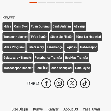
KEŞFET
iddaa
Canlı Skor
Puan Durumu
Canlı Anlatım
At Yarışı
Transfer Haberleri
TV'de Bugün
Süper Lig Fikstür
Süper Lig Haberleri
iddaa Programı
Galatasaray
Fenerbahçe
Beşiktaş
Trabzonspor
Galatasaray Transfer
Fenerbahçe Transfer
Beşiktaş Transfer
Trabzonspor Transfer
Canlı İzle
iddaa Sonuçları
Aktif Sayaç
Takip Et
Bize Ulaşın
Künye
Kariyer
About US
Yasal Uyarı