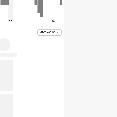
45'
60'
75'
GMT +00:00