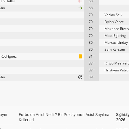
ien Haller
68''
Min
68''
70''
Vaclav Sejk
70''
Dylan Vente
79''
Maxence River
79''
Mats Egbring
80''
Marcus Linday
80''
Sam Kersten
 Rodriguez
81''
87''
Ringo Meervel
87''
Hristiyan Petro
Min
89''
yayın
Futbolda Asist Nedir? Bir Pozisyonun Asist Sayılma
Sigaray
Kriterleri
2026