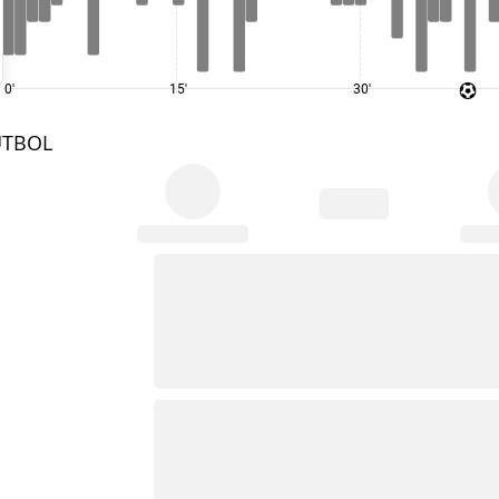
0'
15'
30'
UTBOL