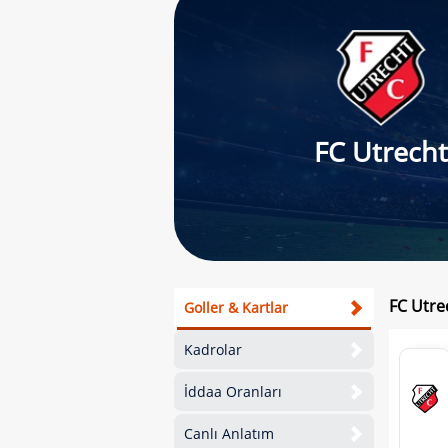
FC Utrecht
FC Utre
Goller & Kartlar
Kadrolar
İddaa Oranları
Canlı Anlatım