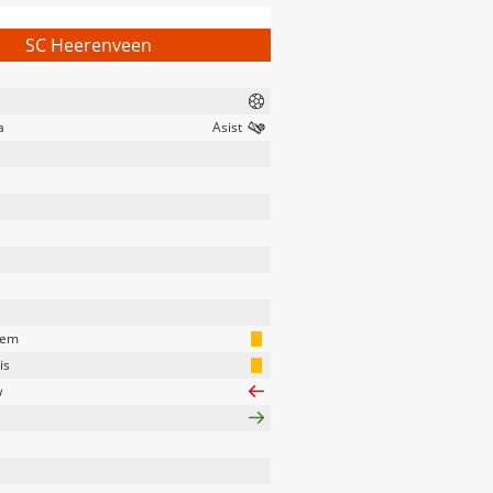
SC Heerenveen
a
eem
is
w