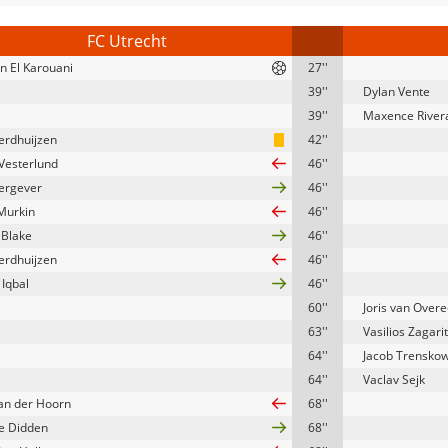
FC Utrecht
an El Karouani
27''
39''
Dylan Vente
39''
Maxence River
erdhuijzen
42''
 Vesterlund
46''
iergever
46''
Murkin
46''
 Blake
46''
erdhuijzen
46''
 Iqbal
46''
60''
Joris van Over
63''
Vasilios Zagarit
64''
Jacob Trensko
64''
Vaclav Sejk
an der Hoorn
68''
e Didden
68''