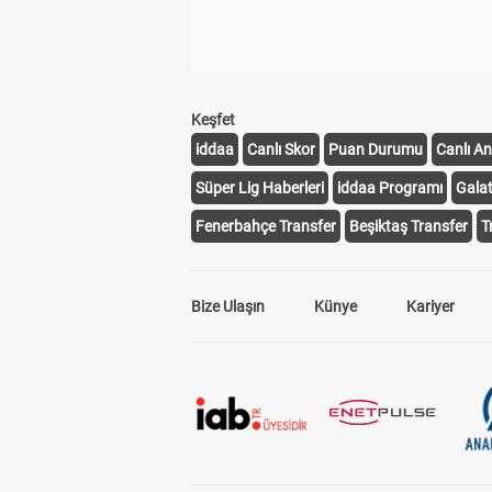
Keşfet
iddaa
Canlı Skor
Puan Durumu
Canlı An
Süper Lig Haberleri
iddaa Programı
Gala
Fenerbahçe Transfer
Beşiktaş Transfer
T
Bize Ulaşın
Künye
Kariyer