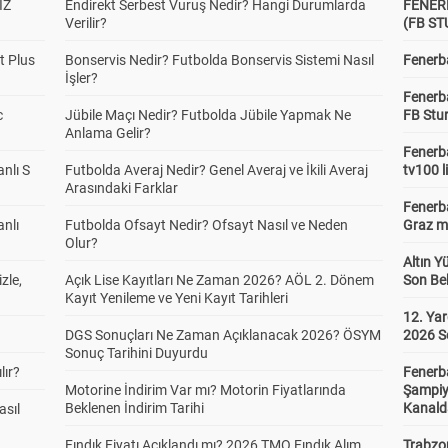
İZ
Endirekt Serbest Vuruş Nedir? Hangi Durumlarda
FENER
Verilir?
(FB S
t Plus
Bonservis Nedir? Futbolda Bonservis Sistemi Nasıl
Fenerba
İşler?
Fenerb
c
Jübile Maçı Nedir? Futbolda Jübile Yapmak Ne
FB Stu
Anlama Gelir?
Fenerba
anlı S
Futbolda Averaj Nedir? Genel Averaj ve İkili Averaj
tv100 l
Arasındaki Farklar
Fenerba
anlı
Futbolda Ofsayt Nedir? Ofsayt Nasıl ve Neden
Graz ma
Olur?
Altın Y
zle,
Açık Lise Kayıtları Ne Zaman 2026? AÖL 2. Dönem
Son Bek
Kayıt Yenileme ve Yeni Kayıt Tarihleri
12. Yar
DGS Sonuçları Ne Zaman Açıklanacak 2026? ÖSYM
2026 S
Sonuç Tarihini Duyurdu
lır?
Fenerb
Motorine İndirim Var mı? Motorin Fiyatlarında
Şampiy
Beklenen İndirim Tarihi
Kanald
asıl
Fındık Fiyatı Açıklandı mı? 2026 TMO Fındık Alım
Trabzo