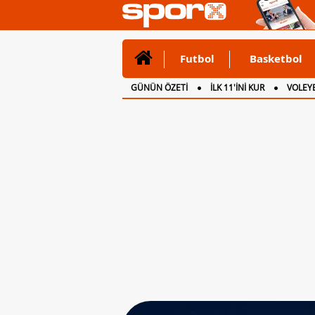
Futbol
Basketbol
GÜNÜN ÖZETİ
İLK 11'İNİ KUR
VOLEYB
CANLI ANLATIM
İNGİLTERE