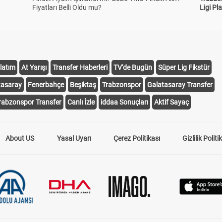
Fiyatları Belli Oldu mu?
Ligi Pla
latım
At Yarışı
Transfer Haberleri
TV'de Bugün
Süper Lig Fikstür
tasaray
Fenerbahçe
Beşiktaş
Trabzonspor
Galatasaray Transfer
rabzonspor Transfer
Canlı İzle
iddaa Sonuçları
Aktif Sayaç
About US
Yasal Uyarı
Çerez Politikası
Gizlilik Politi