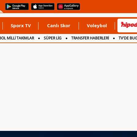
Sporx TV
Canlı Skor
Voleybol
OL MİLLİ TAKIMLAR
SÜPER LİG
TRANSFER HABERLERİ
TV'DE BU