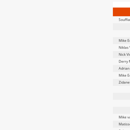
Souffi
Mike E
Niklas
Nick V
Derry 
Adrian
Mike E
Zidane
Mike v
Matiss