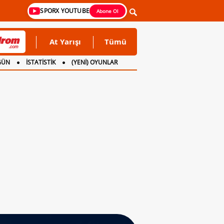
SPORX YOUTUBE
Abone Ol
At Yarışı
Tümü
GÜN
İSTATİSTİK
(YENİ) OYUNLAR