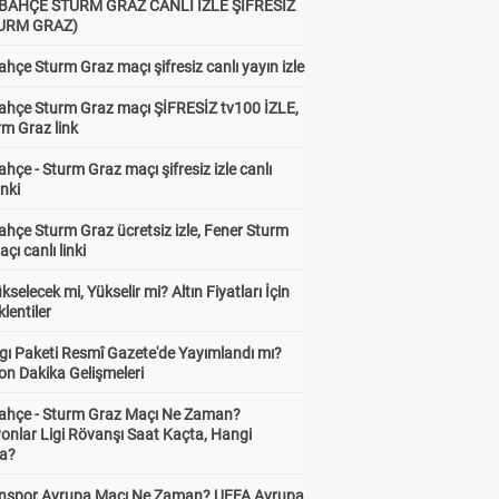
BAHÇE STURM GRAZ CANLI İZLE ŞİFRESİZ
TURM GRAZ)
hçe Sturm Graz maçı şifresiz canlı yayın izle
ahçe Sturm Graz maçı ŞİFRESİZ tv100 İZLE,
rm Graz link
hçe - Sturm Graz maçı şifresiz izle canlı
inki
hçe Sturm Graz ücretsiz izle, Fener Sturm
çı canlı linki
ükselecek mi, Yükselir mi? Altın Fiyatları İçin
lentiler
gı Paketi Resmî Gazete'de Yayımlandı mı?
on Dakika Gelişmeleri
ahçe - Sturm Graz Maçı Ne Zaman?
onlar Ligi Rövanşı Saat Kaçta, Hangi
a?
nspor Avrupa Maçı Ne Zaman? UEFA Avrupa