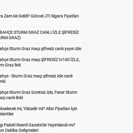
a Zam Mı Geldi? Güncel JTI Sigara Fiyatları
BAHÇE STURM GRAZ CANLI İZLE ŞİFRESİZ
TURM GRAZ)
hçe Sturm Graz maçı şifresiz canlı yayın izle
ahçe Sturm Graz maçı ŞİFRESİZ tv100 İZLE,
rm Graz link
hçe - Sturm Graz maçı şifresiz izle canlı
inki
hçe Sturm Graz ücretsiz izle, Fener Sturm
çı canlı linki
ükselecek mi, Yükselir mi? Altın Fiyatları İçin
lentiler
gı Paketi Resmî Gazete'de Yayımlandı mı?
on Dakika Gelişmeleri