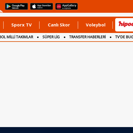
Sporx TV
Canlı Skor
Voleybol
OL MİLLİ TAKIMLAR
SÜPER LİG
TRANSFER HABERLERİ
TV'DE BU