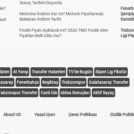
Sonuç Tarihini Duyurdu
lır?
Fenerb
Motorine İndirim Var mı? Motorin Fiyatlarında
Şampiy
Beklenen İndirim Tarihi
Kanald
asıl
Fındık Fiyatı Açıklandı mı? 2026 TMO Fındık Alım
Trabzo
Fiyatları Belli Oldu mu?
Ligi Pla
latım
At Yarışı
Transfer Haberleri
TV'de Bugün
Süper Lig Fikstür
tasaray
Fenerbahçe
Beşiktaş
Trabzonspor
Galatasaray Transfer
rabzonspor Transfer
Canlı İzle
iddaa Sonuçları
Aktif Sayaç
About US
Yasal Uyarı
Çerez Politikası
Gizlilik Politi