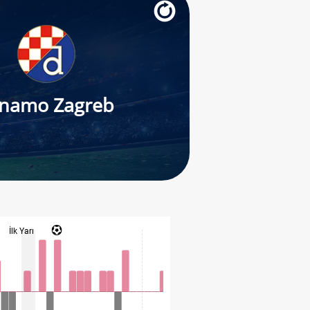
namo Zagreb
İlk Yarı