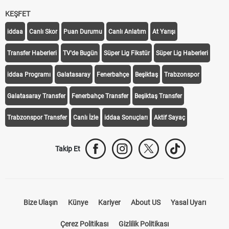
KEŞFET
iddaa
Canlı Skor
Puan Durumu
Canlı Anlatım
At Yarışı
Transfer Haberleri
TV'de Bugün
Süper Lig Fikstür
Süper Lig Haberleri
iddaa Programı
Galatasaray
Fenerbahçe
Beşiktaş
Trabzonspor
Galatasaray Transfer
Fenerbahçe Transfer
Beşiktaş Transfer
Trabzonspor Transfer
Canlı İzle
iddaa Sonuçları
Aktif Sayaç
Takip Et
Bize Ulaşın
Künye
Kariyer
About US
Yasal Uyarı
Çerez Politikası
Gizlilik Politikası