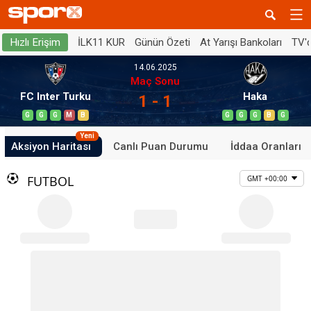
İLK11 KUR
Günün Özeti
At Yarışı Bankoları
TV'
Hızlı Erişim
14.06.2025
Maç Sonu
FC Inter Turku
Haka
1 - 1
G
G
G
M
B
G
G
G
B
G
Yeni
Aksiyon Haritası
Canlı Puan Durumu
İddaa Oranları
FUTBOL
GMT +00:00