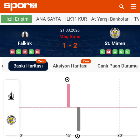
ANA SAYFA
İLK11 KUR
At Yarışı Bankoları
TV
Hızlı Erişim
21.03.2026
Maç Sonu
Falkirk
St. Mirren
1 - 2
M
G
M
G
M
G
M
G
G
G
Yeni
Yeni
ik
Baskı Haritası
Aksiyon Haritası
Canlı Puan Durumu
0'
15'
30'