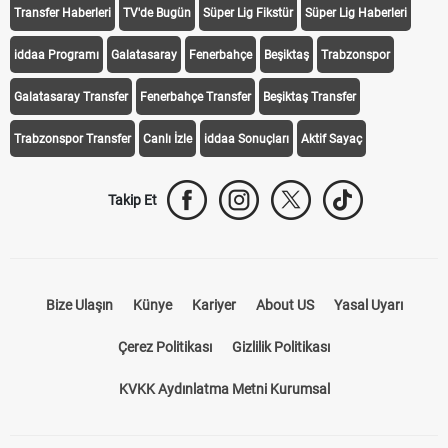
Transfer Haberleri
TV'de Bugün
Süper Lig Fikstür
Süper Lig Haberleri
iddaa Programı
Galatasaray
Fenerbahçe
Beşiktaş
Trabzonspor
Galatasaray Transfer
Fenerbahçe Transfer
Beşiktaş Transfer
Trabzonspor Transfer
Canlı İzle
iddaa Sonuçları
Aktif Sayaç
Takip Et
Bize Ulaşın
Künye
Kariyer
About US
Yasal Uyarı
Çerez Politikası
Gizlilik Politikası
KVKK Aydınlatma Metni Kurumsal