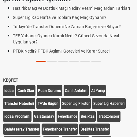
Hazırlık Maçı ve Dostluk Maçı Nedir? Resmî Maçlardan Farkları
Süper Lig Kaç Hafta ve Toplam Kaç Maç Oynanır?
Türkiye'de Transfer Dönemi Ne Zaman Başlıyor ve Bitiyor?
TFF Yabancı Oyuncu Kuralı Nedir? Güncel Sezonda Nasıl
Uygulanıyor?
PFDK Nedir? PFDK Açılımı, Görevleri ve Karar Süreci
KEŞFET
iddaa
Canlı Skor
Puan Durumu
Canlı Anlatım
At Yarışı
Transfer Haberleri
TV'de Bugün
Süper Lig Fikstür
Süper Lig Haberleri
iddaa Programı
Galatasaray
Fenerbahçe
Beşiktaş
Trabzonspor
Galatasaray Transfer
Fenerbahçe Transfer
Beşiktaş Transfer