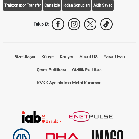
Trabzonspor Transfer
Canlı İzle
iddaa Sonuçları
Aktif Sayaç
Takip Et
Bize Ulaşın
Künye
Kariyer
About US
Yasal Uyarı
Çerez Politikası
Gizlilik Politikası
KVKK Aydınlatma Metni Kurumsal