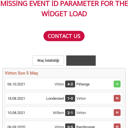
MISSING EVENT ID PARAMETER FOR THE
WIDGET LOAD
CONTACT US
Maç İstatistiği
Karşılaştırma
Virton Son 5 Maç
06.10.2021
Virton
4-2
Pétange
G
18.08.2021
Londerzeel
1-0
Virton
M
10.08.2021
Willem
2-1
Virton
M
06.09.2020
Virton
0-5
Bambrugge
M