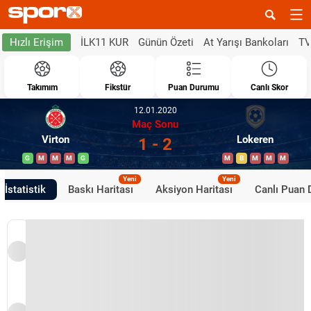
İLK11 KUR
Günün Özeti
At Yarışı Bankoları
TV
Hızlı Erişim
Takımım
Fikstür
Puan Durumu
Canlı Skor
12.01.2020
Maç Sonu
Virton
Lokeren
1 - 2
G
M
M
M
G
M
B
M
M
M
Yeni
Yeni
İstatistik
Baskı Haritası
Aksiyon Haritası
Canlı Puan