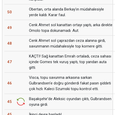
Obertan, orta alanda Berkay'ın müdahalesiyle
50
yerde kaldı. Karar faul.
Cenk Ahmet sol kanattan ortayı yaptı, arka direkte
49
Omolo topa dokunamadı. Aut.
Cenk Ahmet sol çaprazdan ceza alanına girdi,
48
savunmanın müdahalesiyle top kornere gitti.
KAÇTI! Sağ kanattan Emrah ortaladı, ceza sahası
47
içinde Gomes tek vuruş yaptı, top yandan auta
gitti.
Visca, topu savunma arkasına sarkan
46
Gulbrandsen'e doğru gönderdi fakat pasın şiddeti
çok hızlı. Kaleci Szumski topu kontrol etti.
Başakşehir'de Aleksic oyundan çıktı, Gulbrandsen
45
oyuna girdi.
45
İkinci devre başladı!