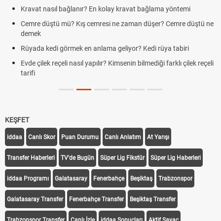
Kravat nasıl bağlanır? En kolay kravat bağlama yöntemi
Cemre düştü mü? Kış cemresi ne zaman düşer? Cemre düştü ne
demek
Rüyada kedi görmek en anlama geliyor? Kedi rüya tabiri
Evde çilek reçeli nasıl yapılır? Kimsenin bilmediği farklı çilek reçeli
tarifi
KEŞFET
iddaa
Canlı Skor
Puan Durumu
Canlı Anlatım
At Yarışı
Transfer Haberleri
TV'de Bugün
Süper Lig Fikstür
Süper Lig Haberleri
iddaa Programı
Galatasaray
Fenerbahçe
Beşiktaş
Trabzonspor
Galatasaray Transfer
Fenerbahçe Transfer
Beşiktaş Transfer
Trabzonspor Transfer
Canlı İzle
iddaa Sonuçları
Aktif Sayaç