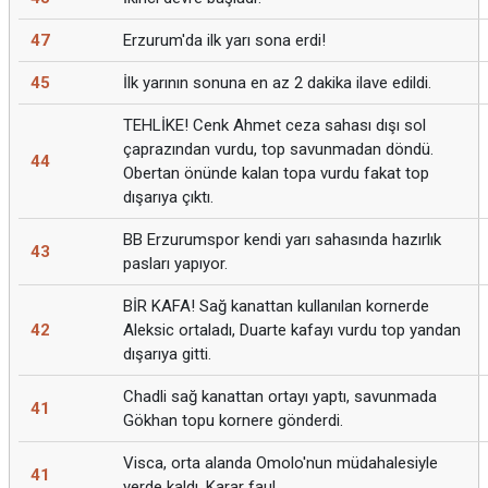
47
Erzurum'da ilk yarı sona erdi!
45
İlk yarının sonuna en az 2 dakika ilave edildi.
TEHLİKE! Cenk Ahmet ceza sahası dışı sol
çaprazından vurdu, top savunmadan döndü.
44
Obertan önünde kalan topa vurdu fakat top
dışarıya çıktı.
BB Erzurumspor kendi yarı sahasında hazırlık
43
pasları yapıyor.
BİR KAFA! Sağ kanattan kullanılan kornerde
42
Aleksic ortaladı, Duarte kafayı vurdu top yandan
dışarıya gitti.
Chadli sağ kanattan ortayı yaptı, savunmada
41
Gökhan topu kornere gönderdi.
Visca, orta alanda Omolo'nun müdahalesiyle
41
yerde kaldı. Karar faul.