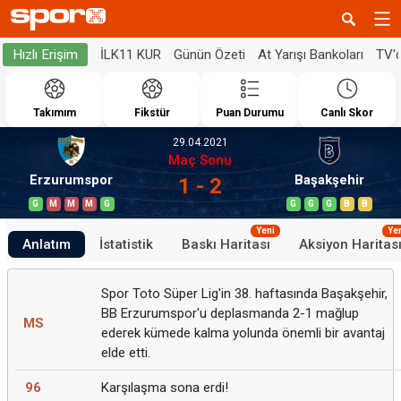
İLK11 KUR
Günün Özeti
At Yarışı Bankoları
TV'
Hızlı Erişim
Takımım
Fikstür
Puan Durumu
Canlı Skor
29.04.2021
Maç Sonu
Erzurumspor
Başakşehir
1 - 2
G
M
M
M
G
G
G
G
B
B
Yeni
Ye
Anlatım
İstatistik
Baskı Haritası
Aksiyon Haritas
Spor Toto Süper Lig'in 38. haftasında Başakşehir,
BB Erzurumspor'u deplasmanda 2-1 mağlup
MS
ederek kümede kalma yolunda önemli bir avantaj
elde etti.
96
Karşılaşma sona erdi!