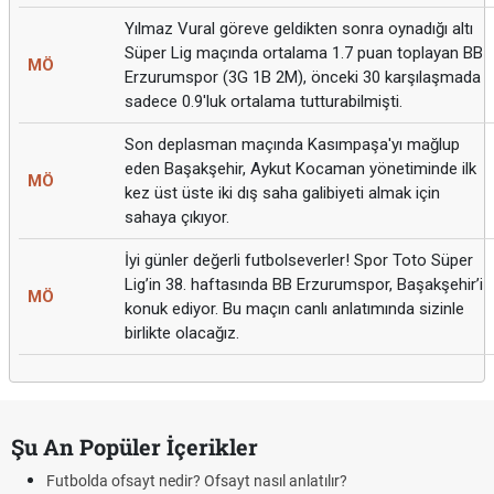
Yılmaz Vural göreve geldikten sonra oynadığı altı
Süper Lig maçında ortalama 1.7 puan toplayan BB
MÖ
Erzurumspor (3G 1B 2M), önceki 30 karşılaşmada
sadece 0.9'luk ortalama tutturabilmişti.
Son deplasman maçında Kasımpaşa'yı mağlup
eden Başakşehir, Aykut Kocaman yönetiminde ilk
MÖ
kez üst üste iki dış saha galibiyeti almak için
sahaya çıkıyor.
İyi günler değerli futbolseverler! Spor Toto Süper
Lig’in 38. haftasında BB Erzurumspor, Başakşehir’i
MÖ
konuk ediyor. Bu maçın canlı anlatımında sizinle
birlikte olacağız.
Şu An Popüler İçerikler
Futbolda ofsayt nedir? Ofsayt nasıl anlatılır?