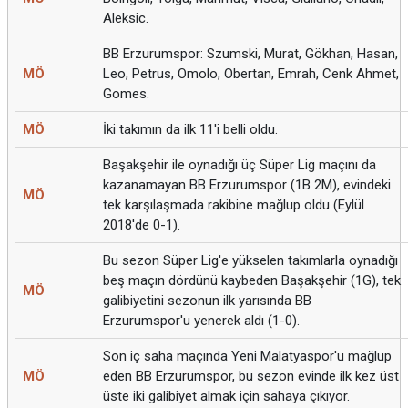
Aleksic.
BB Erzurumspor: Szumski, Murat, Gökhan, Hasan,
MÖ
Leo, Petrus, Omolo, Obertan, Emrah, Cenk Ahmet,
Gomes.
MÖ
İki takımın da ilk 11'i belli oldu.
Başakşehir ile oynadığı üç Süper Lig maçını da
kazanamayan BB Erzurumspor (1B 2M), evindeki
MÖ
tek karşılaşmada rakibine mağlup oldu (Eylül
2018'de 0-1).
Bu sezon Süper Lig'e yükselen takımlarla oynadığı
beş maçın dördünü kaybeden Başakşehir (1G), tek
MÖ
galibiyetini sezonun ilk yarısında BB
Erzurumspor'u yenerek aldı (1-0).
Son iç saha maçında Yeni Malatyaspor'u mağlup
MÖ
eden BB Erzurumspor, bu sezon evinde ilk kez üst
üste iki galibiyet almak için sahaya çıkıyor.