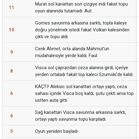
Murat sol kanattan son çizgiye indi fakat topu
11
oyun alanında tutamadı. Aut.
Gomes savunma arkasına sarktı, topla kaleye
10
doğru yönelmek istedi fakat Volkan kalesinden
çıktı ve topu aldı.
Cenk Ahmet, orta alanda Mahmut'un
9
müdahalesiyle yerde kaldı. Faul.
Visca sol çaprazdan ceza alanına girdi, içeriye
8
yerden ortaladı fakat top kaleci Szumski'de kaldı.
KAÇTI! Aleksic sol kanattan ortayı yaptı, ceza
6
sahası içinde Visca boş kaldı, şutu çekti ama top
üstten auta gitti.
Sağ kanattan Visca savunma arkasına sarktı,
6
ortayı yaptı savunma topu karşıladı.
5
Oyun yeniden başladı.