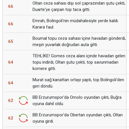
Oltan ceza sahası dışı sol çaprazından şutu çekti,
66
Duarte'ye çarpan top taca gitti.
Emrah, Bolingoli'nin müdahalesiyle yerde kaldı.
66
Karara faul.
Boumal topu ceza sahası içine havadan gönderdi,
65
meşin yuvarlak doğrudan auta gitti.
TEHLİKE! Gomes ceza alanı içinde havadan gelen
64
topu indirdi, Oltan şutu çekti, top savunmadan
kornere gitti.
Murat sağ kanattan ortayı yaptı, top Bolingoli'den
64
geri döndü.
BB Erzurumspor'da Omolo oyundan çıktı, Buğra
62
oyuna dahil oldu.
BB Erzurumspor'da Obertan oyundan çıktı, Oltan
62
oyuna girdi.