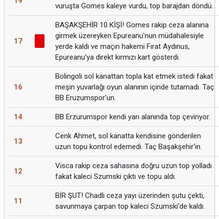
19
vuruşta Gomes kaleye vurdu, top barajdan döndü.
BAŞAKŞEHİR 10 KİŞİ! Gomes rakip ceza alanına
girmek üzereyken Epureanu'nun müdahalesiyle
17
yerde kaldı ve maçın hakemi Fırat Aydınus,
Epureanu'ya direkt kırmızı kart gösterdi.
Bolingoli sol kanattan topla kat etmek istedi fakat
16
meşin yuvarlağı oyun alanının içinde tutamadı. Taç
BB Eruzumspor'un.
14
BB Erzurumspor kendi yarı alanında top çeviriyor.
Cenk Ahmet, sol kanatta kendisine gönderilen
13
uzun topu kontrol edemedi. Taç Başakşehir'in.
Visca rakip ceza sahasına doğru uzun top yolladı
12
fakat kaleci Szumski çıktı ve topu aldı.
BİR ŞUT! Chadli ceza yayı üzerinden şutu çekti,
11
savunmaya çarpan top kaleci Szumski'de kaldı.