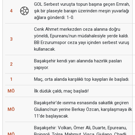
GOL Serbest vuruşta topun başına geçen Emrah,
4
şık bir plaseyle barajın üzerinden meşin yuvarlağı
ağlara gönderdi: 1-0.
Cenk Ahmet merkezden ceza alanına doğru
yöneldi, Epureanu'nun müdahalesiyle yerde kaldı.
3
BB Erzurumspor ceza yayı içinden serbest vuruş
kullanacak.
Başakşehir kendi yarı alanında hazırlık pasları
2
yapıyor.
1
Maç, orta alanda karşılıklı top kayıpları ile başladı.
MÖ
İlk düdük çaldı, maç başladı!
Başakşehir'de ısınma esnasında sakatlık geçiren
MÖ
Giuliano'nun yerine Berkay Özcan, karşılaşmaya ilk
11'de başlayacak.
Başakşehir: Volkan, Ömer Ali, Duarte, Epureanu,
MÖ
Boingoli, Tolga, Mahmut, Visca, Giuliano, Chadli,