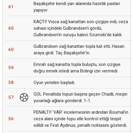
Başakşehir kendi yarı alanında hazırlık pasları
61
yapıyor.
KAÇTI! Visca sağ kanattan son çizgiye indi, ceza
60
sahası içindeki Gulbrandsen'i gördü,
Gulbrandsen'in vuruşu kaleci Szumski'de kaldı.
Gulbrandsen sağ kanattan topla kat etti, Hasan
60
araya girdi. Taç Başakşehir'in.
Emrah sağ kanatta topla buluştu, son çizgiye
59
doğru inmek istedi ama Bolingi izin vermedi.
58
Oyun yeniden başladı.
GOL Penaltıda topun başına geçen Chadli, meşin
57
yuvarlağı ağlara gönderdi: 1-1.
PENALTI! 'VAR' incelemesinin ardından Boumal'ın
56
ceza alanı içinde topu elle kontrol ettiği tespit
edildi ve Fırat Aydınus, penaltı noktasını gösterdi.