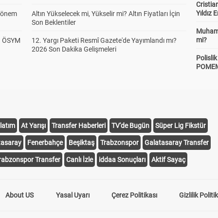
Cristia
Yıldız 
 Dönem
Altın Yükselecek mi, Yükselir mi? Altın Fiyatları İçin
Son Beklentiler
Muhamm
mi?
? ÖSYM
12. Yargı Paketi Resmî Gazete'de Yayımlandı mı?
2026 Son Dakika Gelişmeleri
Polisl
POMEM 
latım
At Yarışı
Transfer Haberleri
TV'de Bugün
Süper Lig Fikstür
tasaray
Fenerbahçe
Beşiktaş
Trabzonspor
Galatasaray Transfer
rabzonspor Transfer
Canlı İzle
iddaa Sonuçları
Aktif Sayaç
About US
Yasal Uyarı
Çerez Politikası
Gizlilik Politi