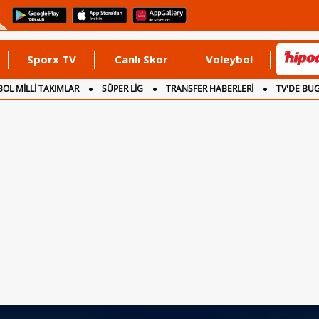
Sporx TV
Canlı Skor
Voleybol
OL MİLLİ TAKIMLAR
SÜPER LİG
TRANSFER HABERLERİ
TV'DE BU