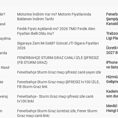
lır?
Motorine İndirim Var mı? Motorin Fiyatlarında
Fenerb
Beklenen İndirim Tarihi
Şampiy
Kanald
asıl
Fındık Fiyatı Açıklandı mı? 2026 TMO Fındık Alım
Fiyatları Belli Oldu mu?
Trabzo
Ligi Pla
Sayılma
Sigaraya Zam Mı Geldi? Güncel JTI Sigara Fiyatları
2026
Ücretl
2027 B
larda
FENERBAHÇE STURM GRAZ CANLI İZLE ŞİFRESİZ
(FB STURM GRAZ)
iPhone
ve Satı
 Nasıl
Fenerbahçe Sturm Graz maçı şifresiz canlı yayın izle
Hürmüz
Gelişm
Ne
Fenerbahçe Sturm Graz maçı ŞİFRESİZ tv100 İZLE,
FB Sturm Graz link
Kademel
son dur
veraj
Fenerbahçe - Sturm Graz maçı şifresiz izle canlı
tv100 linki
Mevlid
Hangi 
en
Fenerbahçe Sturm Graz ücretsiz izle, Fener Sturm
Graz maçı canlı linki