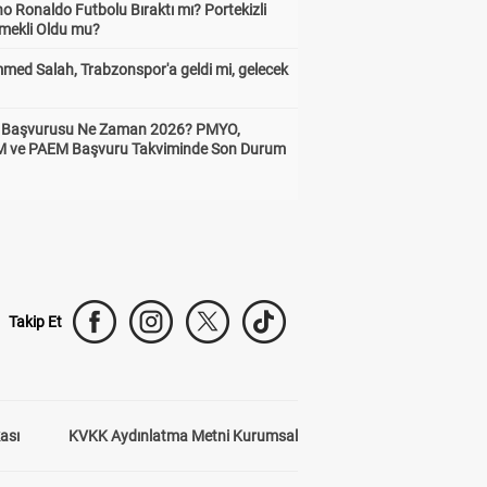
no Ronaldo Futbolu Bıraktı mı? Portekizli
Emekli Oldu mu?
ed Salah, Trabzonspor'a geldi mi, gelecek
ik Başvurusu Ne Zaman 2026? PMYO,
ve PAEM Başvuru Takviminde Son Durum
Takip Et
kası
KVKK Aydınlatma Metni Kurumsal