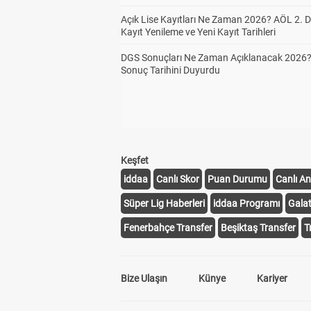
Açık Lise Kayıtları Ne Zaman 2026? AÖL 2.
Kayıt Yenileme ve Yeni Kayıt Tarihleri
DGS Sonuçları Ne Zaman Açıklanacak 2026
Sonuç Tarihini Duyurdu
Keşfet
iddaa
Canlı Skor
Puan Durumu
Canlı An
Süper Lig Haberleri
iddaa Programı
Gala
Fenerbahçe Transfer
Beşiktaş Transfer
T
Bize Ulaşın
Künye
Kariyer