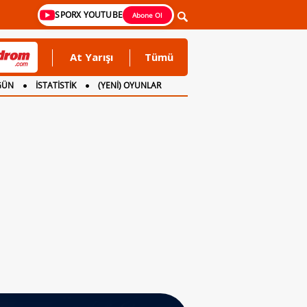
SPORX YOUTUBE
Abone Ol
At Yarışı
Tümü
GÜN
İSTATİSTİK
(YENİ) OYUNLAR