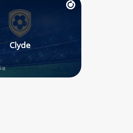
Clyde
Lig