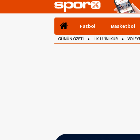
Futbol
Basketbol
GÜNÜN ÖZETİ
İLK 11'İNİ KUR
VOLEYB
CANLI ANLATIM
İNGİLTERE