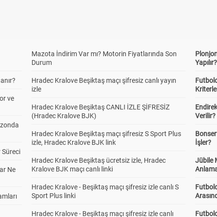
Mazota İndirim Var mı? Motorin Fiyatlarında Son
Plonjon
Durum
Yapılır
anır?
Hradec Kralove Beşiktaş maçı şifresiz canlı yayın
Futbold
izle
Kriterle
or ve
Hradec Kralove Beşiktaş CANLI İZLE ŞİFRESİZ
Endire
(Hradec Kralove BJK)
Verilir?
ezonda
Hradec Kralove Beşiktaş maçı şifresiz S Sport Plus
Bonserv
izle, Hradec Kralove BJK link
İşler?
 Süreci
Hradec Kralove Beşiktaş ücretsiz izle, Hradec
Jübile
Kralove BJK maçı canlı linki
Anlama
ar Ne
Hradec Kralove - Beşiktaş maçı şifresiz izle canlı S
Futbold
Sport Plus linki
Arasınd
amları
Hradec Kralove - Beşiktaş maçı şifresiz izle canlı
Futbol