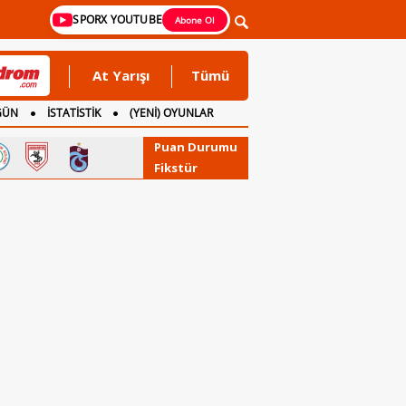
SPORX YOUTUBE
Abone Ol
At Yarışı
Tümü
GÜN
İSTATİSTİK
(YENİ) OYUNLAR
Puan Durumu
Fikstür