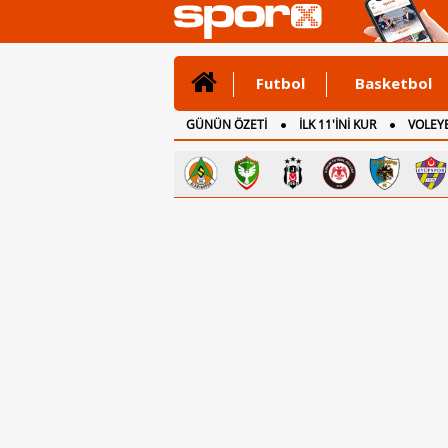
Futbol
Basketbol
GÜNÜN ÖZETİ
İLK 11'İNİ KUR
VOLEYB
CANLI ANLATIM
İNGİLTERE