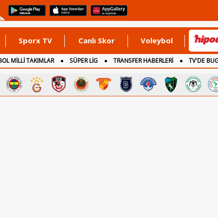
Sporx TV
Canlı Skor
Voleybol
OL MİLLİ TAKIMLAR
SÜPER LİG
TRANSFER HABERLERİ
TV'DE BU