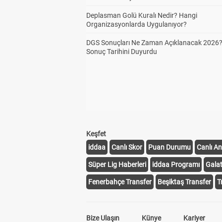
Deplasman Golü Kuralı Nedir? Hangi
Organizasyonlarda Uygulanıyor?
DGS Sonuçları Ne Zaman Açıklanacak 2026
Sonuç Tarihini Duyurdu
Keşfet
iddaa
Canlı Skor
Puan Durumu
Canlı An
Süper Lig Haberleri
iddaa Programı
Gala
Fenerbahçe Transfer
Beşiktaş Transfer
T
Bize Ulaşın
Künye
Kariyer