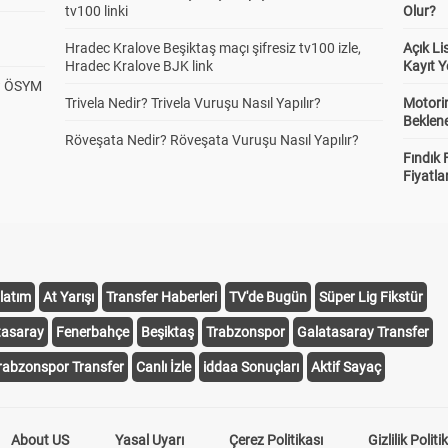
tv100 linki
Olur?
Hradec Kralove Beşiktaş maçı şifresiz tv100 izle,
Açık L
Hradec Kralove BJK link
Kayıt Y
? ÖSYM
Trivela Nedir? Trivela Vuruşu Nasıl Yapılır?
Motorin
Beklene
Röveşata Nedir? Röveşata Vuruşu Nasıl Yapılır?
Fındık 
Fiyatla
latım
At Yarışı
Transfer Haberleri
TV'de Bugün
Süper Lig Fikstür
tasaray
Fenerbahçe
Beşiktaş
Trabzonspor
Galatasaray Transfer
rabzonspor Transfer
Canlı İzle
iddaa Sonuçları
Aktif Sayaç
About US
Yasal Uyarı
Çerez Politikası
Gizlilik Politi