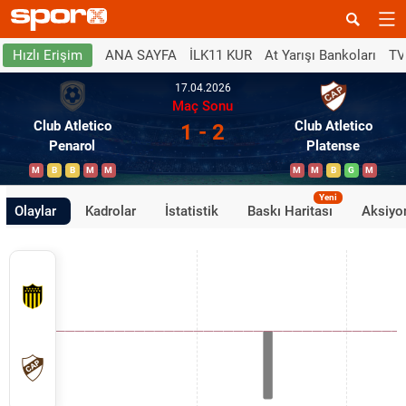
ANA SAYFA
İLK11 KUR
At Yarışı Bankoları
TV
Hızlı Erişim
17.04.2026
Maç Sonu
Club Atletico
Club Atletico
1 - 2
Penarol
Platense
M
B
B
M
M
M
M
B
G
M
Yeni
Olaylar
Kadrolar
İstatistik
Baskı Haritası
Aksiyon