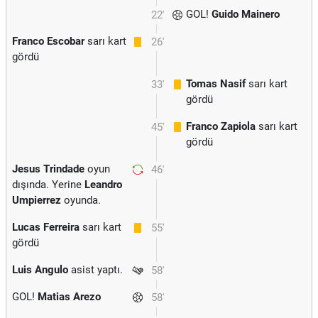
GOL!
Guido Mainero
22'
Franco Escobar
sarı kart
26'
gördü
Tomas Nasif
sarı kart
33'
gördü
Franco Zapiola
sarı kart
45'
gördü
Jesus Trindade
oyun
46'
dışında. Yerine
Leandro
Umpierrez
oyunda.
Lucas Ferreira
sarı kart
55'
gördü
Luis Angulo
asist yaptı.
58'
GOL!
Matias Arezo
58'