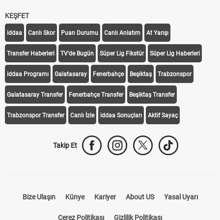
KEŞFET
iddaa
Canlı Skor
Puan Durumu
Canlı Anlatım
At Yarışı
Transfer Haberleri
TV'de Bugün
Süper Lig Fikstür
Süper Lig Haberleri
iddaa Programı
Galatasaray
Fenerbahçe
Beşiktaş
Trabzonspor
Galatasaray Transfer
Fenerbahçe Transfer
Beşiktaş Transfer
Trabzonspor Transfer
Canlı İzle
iddaa Sonuçları
Aktif Sayaç
Takip Et
Bize Ulaşın
Künye
Kariyer
About US
Yasal Uyarı
Çerez Politikası
Gizlilik Politikası