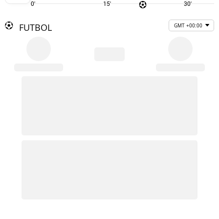
0'
15'
30'
FUTBOL
GMT +00:00