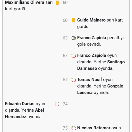
Maximiliano Olivera
sarı
60'
kart gördü
Guido Mainero
sarı kart
60'
gördü
Franco Zapiola
penaltıyı
63'
gole çevirdi.
Franco Zapiola
oyun
67'
dışında. Yerine
Santiago
Dalmasso
oyunda.
Tomas Nasif
oyun
67'
dışında. Yerine
Gonzalo
Lencina
oyunda.
Eduardo Darias
oyun
74'
dışında. Yerine
Abel
Hernandez
oyunda.
Nicolas Retamar
oyun
75'