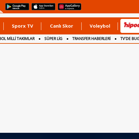
Sporx TV
Canlı Skor
Voleybol
OL MİLLİ TAKIMLAR
SÜPER LİG
TRANSFER HABERLERİ
TV'DE BU