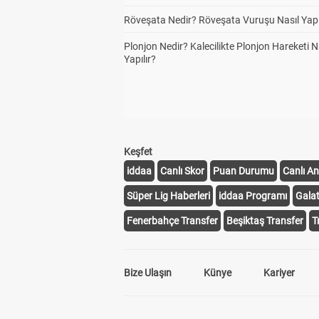
Röveşata Nedir? Röveşata Vuruşu Nasıl Yapı
Plonjon Nedir? Kalecilikte Plonjon Hareketi N
Yapılır?
Keşfet
iddaa
Canlı Skor
Puan Durumu
Canlı An
Süper Lig Haberleri
iddaa Programı
Gala
Fenerbahçe Transfer
Beşiktaş Transfer
T
Bize Ulaşın
Künye
Kariyer