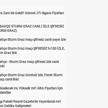
a Zam Mı Geldi? Güncel JTI Sigara Fiyatları
BAHÇE STURM GRAZ CANLI İZLE ŞİFRESİZ
TURM GRAZ)
hçe Sturm Graz maçı şifresiz canlı yayın izle
ahçe Sturm Graz maçı ŞİFRESİZ tv100 İZLE,
rm Graz link
hçe - Sturm Graz maçı şifresiz izle canlı
inki
hçe Sturm Graz ücretsiz izle, Fener Sturm
çı canlı linki
ükselecek mi, Yükselir mi? Altın Fiyatları İçin
lentiler
gı Paketi Resmî Gazete'de Yayımlandı mı?
on Dakika Gelişmeleri