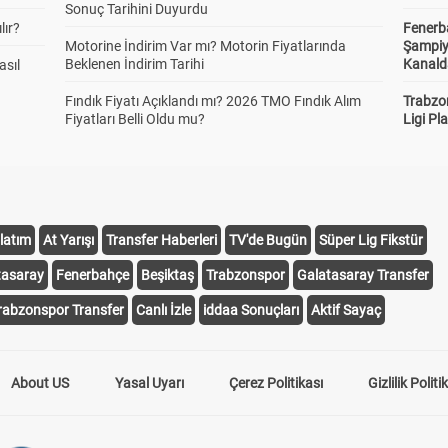
Sonuç Tarihini Duyurdu
lır?
Fenerb
Motorine İndirim Var mı? Motorin Fiyatlarında
Şampiy
Beklenen İndirim Tarihi
Kanald
asıl
Fındık Fiyatı Açıklandı mı? 2026 TMO Fındık Alım
Trabzo
Fiyatları Belli Oldu mu?
Ligi Pla
latım
At Yarışı
Transfer Haberleri
TV'de Bugün
Süper Lig Fikstür
tasaray
Fenerbahçe
Beşiktaş
Trabzonspor
Galatasaray Transfer
rabzonspor Transfer
Canlı İzle
iddaa Sonuçları
Aktif Sayaç
About US
Yasal Uyarı
Çerez Politikası
Gizlilik Politi