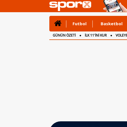
Futbol
Basketbol
GÜNÜN ÖZETİ
İLK 11'İNİ KUR
VOLEYB
CANLI ANLATIM
İNGİLTERE