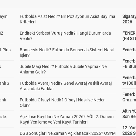
yayın
Futbolda Asist Nedir? Bir Pozisyonun Asist Sayılma
Sigaray
Kriterleri
2026
İZ
Endirekt Serbest Vuruş Nedir? Hangi Durumlarda
FENER
Verilir?
(FB S
t Plus
Bonservis Nedir? Futbolda Bonservis Sistemi Nasıl
Fenerba
İşler?
Fenerb
c
Jübile Maçı Nedir? Futbolda Jübile Yapmak Ne
FB Stu
Anlama Gelir?
Fenerba
anlı S
Futbolda Averaj Nedir? Genel Averaj ve İkili Averaj
tv100 l
Arasındaki Farklar
Fenerba
anlı
Futbolda Ofsayt Nedir? Ofsayt Nasıl ve Neden
Graz ma
Olur?
Altın Y
zle,
Açık Lise Kayıtları Ne Zaman 2026? AÖL 2. Dönem
Son Bek
Kayıt Yenileme ve Yeni Kayıt Tarihleri
12. Yar
DGS Sonuçları Ne Zaman Açıklanacak 2026? ÖSYM
2026 S