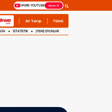
SPORX YOUTUBE
Abone Ol
At Yarışı
Tümü
GÜN
İSTATİSTİK
(YENİ) OYUNLAR