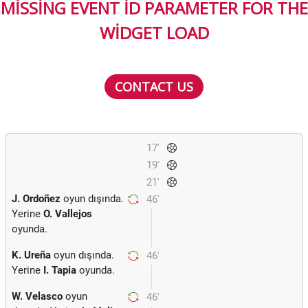
MISSING EVENT ID PARAMETER FOR THE
WIDGET LOAD
CONTACT US
17'
19'
21'
J. Ordoñez
oyun dışında.
46'
Yerine
O. Vallejos
oyunda.
K. Ureña
oyun dışında.
46'
Yerine
I. Tapia
oyunda.
W. Velasco
oyun
46'