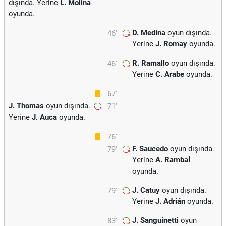
dışında. Yerine
L. Molina
oyunda.
D. Medina
oyun dışında.
46'
Yerine
J. Romay
oyunda.
R. Ramallo
oyun dışında.
46'
Yerine
C. Arabe
oyunda.
67'
J. Thomas
oyun dışında.
71'
Yerine
J. Auca
oyunda.
76'
F. Saucedo
oyun dışında.
79'
Yerine
A. Rambal
oyunda.
J. Catuy
oyun dışında.
79'
Yerine
J. Adrián
oyunda.
J. Sanguinetti
oyun
83'