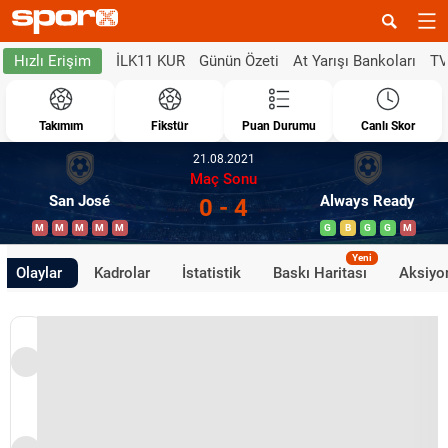
İLK11 KUR
Günün Özeti
At Yarışı Bankoları
TV
Hızlı Erişim
Takımım
Fikstür
Puan Durumu
Canlı Skor
21.08.2021
Maç Sonu
San José
Always Ready
0 - 4
M
M
M
M
M
G
B
G
G
M
Yeni
Olaylar
Kadrolar
İstatistik
Baskı Haritası
Aksiyon