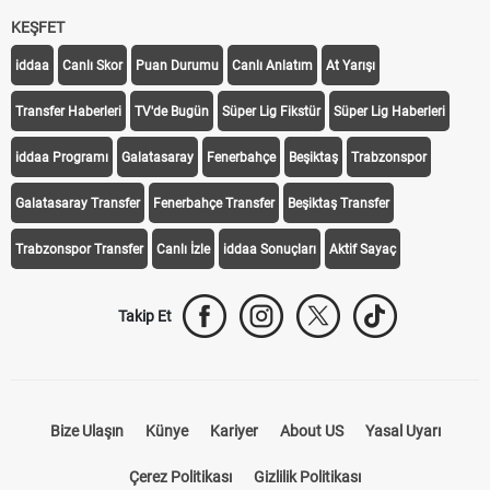
KEŞFET
iddaa
Canlı Skor
Puan Durumu
Canlı Anlatım
At Yarışı
Transfer Haberleri
TV'de Bugün
Süper Lig Fikstür
Süper Lig Haberleri
iddaa Programı
Galatasaray
Fenerbahçe
Beşiktaş
Trabzonspor
Galatasaray Transfer
Fenerbahçe Transfer
Beşiktaş Transfer
Trabzonspor Transfer
Canlı İzle
iddaa Sonuçları
Aktif Sayaç
Takip Et
Bize Ulaşın
Künye
Kariyer
About US
Yasal Uyarı
Çerez Politikası
Gizlilik Politikası