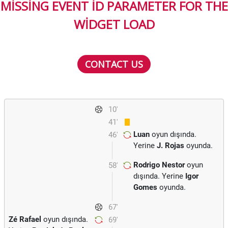
MISSING EVENT ID PARAMETER FOR THE
WIDGET LOAD
CONTACT US
10'
41'
Luan
oyun dışında.
46'
Yerine
J. Rojas
oyunda.
Rodrigo Nestor
oyun
58'
dışında. Yerine
Igor
Gomes
oyunda.
67'
Zé Rafael
oyun dışında.
69'