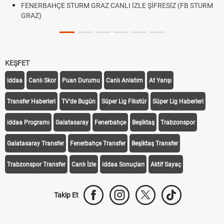
FENERBAHÇE STURM GRAZ CANLI İZLE ŞİFRESİZ (FB STURM
GRAZ)
KEŞFET
iddaa
Canlı Skor
Puan Durumu
Canlı Anlatım
At Yarışı
Transfer Haberleri
TV'de Bugün
Süper Lig Fikstür
Süper Lig Haberleri
iddaa Programı
Galatasaray
Fenerbahçe
Beşiktaş
Trabzonspor
Galatasaray Transfer
Fenerbahçe Transfer
Beşiktaş Transfer
Trabzonspor Transfer
Canlı İzle
iddaa Sonuçları
Aktif Sayaç
Takip Et