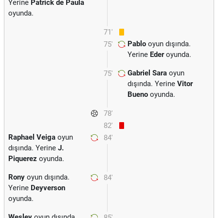
Yerine
Patrick de Paula
oyunda.
71'
Pablo
oyun dışında.
75'
Yerine
Eder
oyunda.
Gabriel Sara
oyun
75'
dışında. Yerine
Vitor
Bueno
oyunda.
78'
82'
Raphael Veiga
oyun
84'
dışında. Yerine
J.
Piquerez
oyunda.
Rony
oyun dışında.
84'
Yerine
Deyverson
oyunda.
Wesley
oyun dışında.
85'