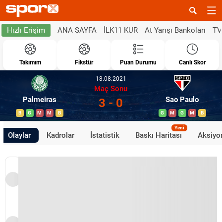
ANA SAYFA
İLK11 KUR
At Yarışı Bankoları
TV
Hızlı Erişim
Takımım
Fikstür
Puan Durumu
Canlı Skor
18.08.2021
Maç Sonu
Palmeiras
Sao Paulo
3 - 0
B
G
M
M
B
G
M
G
M
B
Yeni
Olaylar
Kadrolar
İstatistik
Baskı Haritası
Aksiyon