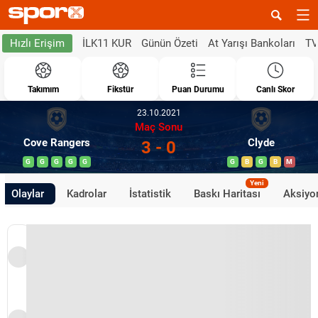
İLK11 KUR
Günün Özeti
At Yarışı Bankoları
TV
Hızlı Erişim
Takımım
Fikstür
Puan Durumu
Canlı Skor
23.10.2021
Maç Sonu
Cove Rangers
Clyde
3 - 0
G
G
G
G
G
G
B
G
B
M
Yeni
Olaylar
Kadrolar
İstatistik
Baskı Haritası
Aksiyon