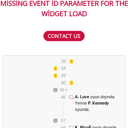
MISSING EVENT ID PARAMETER FOR THE
WIDGET LOAD
CONTACT US
28'
34'
39'
40'
45 +
A. Love
oyun dışında.
46'
1
Yerine
P. Kennedy
oyunda.
51'
K. Nicoll
oyun dışında.
66'