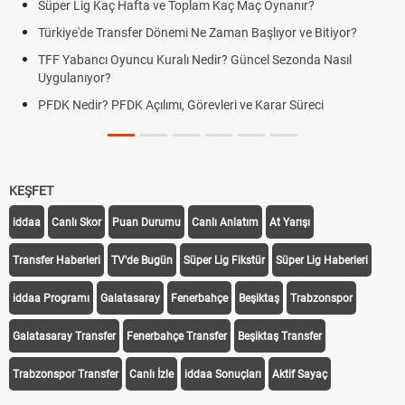
Süper Lig Kaç Hafta ve Toplam Kaç Maç Oynanır?
Türkiye'de Transfer Dönemi Ne Zaman Başlıyor ve Bitiyor?
TFF Yabancı Oyuncu Kuralı Nedir? Güncel Sezonda Nasıl
Uygulanıyor?
PFDK Nedir? PFDK Açılımı, Görevleri ve Karar Süreci
KEŞFET
iddaa
Canlı Skor
Puan Durumu
Canlı Anlatım
At Yarışı
Transfer Haberleri
TV'de Bugün
Süper Lig Fikstür
Süper Lig Haberleri
iddaa Programı
Galatasaray
Fenerbahçe
Beşiktaş
Trabzonspor
Galatasaray Transfer
Fenerbahçe Transfer
Beşiktaş Transfer
Trabzonspor Transfer
Canlı İzle
iddaa Sonuçları
Aktif Sayaç