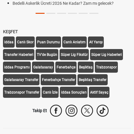
Bedelli Askerlik Ücreti 2026 Ne Kadar? Zam mı gelecek?
KEŞFET
iddaa
Canlı Skor
Puan Durumu
Canlı Anlatım
At Yarışı
Transfer Haberleri
TV'de Bugün
Süper Lig Fikstür
Süper Lig Haberleri
iddaa Programı
Galatasaray
Fenerbahçe
Beşiktaş
Trabzonspor
Galatasaray Transfer
Fenerbahçe Transfer
Beşiktaş Transfer
Trabzonspor Transfer
Canlı İzle
iddaa Sonuçları
Aktif Sayaç
Takip Et