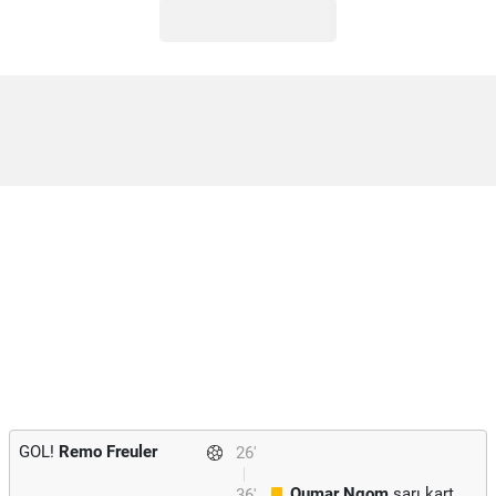
GOL!
Remo Freuler
26'
Oumar Ngom
sarı kart
36'