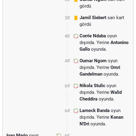
gördü
Jamil Siebert
sarı kart
38'
gördü
Corrie Ndaba
oyun
46'
dışında. Yerine
Antonino
Gallo
oyunda.
Oumar Ngom
oyun
49'
dışında. Yerine
Omri
Gandelman
oyunda.
Nikola Stulic
oyun
64'
dışında. Yerine
Walid
Cheddira
oyunda.
Lameck Banda
oyun
64'
dışında. Yerine
Konan
N'Dri
oyunda.
Joao Mario
oyun
66'