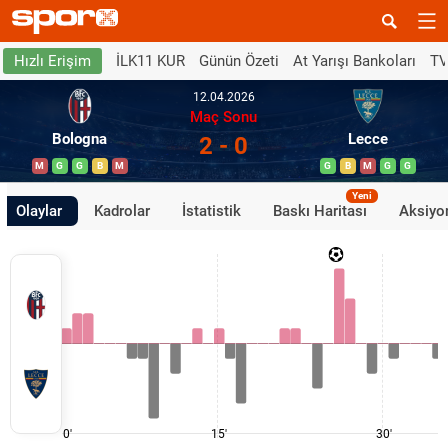
İLK11 KUR
Günün Özeti
At Yarışı Bankoları
TV
Hızlı Erişim
12.04.2026
Maç Sonu
Bologna
Lecce
2 - 0
M
G
G
B
M
G
B
M
G
G
Yeni
Olaylar
Kadrolar
İstatistik
Baskı Haritası
Aksiyon
0'
15'
30'