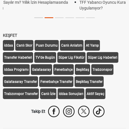
 Hesaplamasında
TFF Yabancı Oyuncu Kuralı Nedir? Güncel Sezonda N
Uygulanıyor?
KEŞFET
iddaa
Canlı Skor
Puan Durumu
Canlı Anlatım
At Yarışı
Transfer Haberleri
TV'de Bugün
Süper Lig Fikstür
Süper Lig Haberleri
iddaa Programı
Galatasaray
Fenerbahçe
Beşiktaş
Trabzonspor
Galatasaray Transfer
Fenerbahçe Transfer
Beşiktaş Transfer
Trabzonspor Transfer
Canlı İzle
iddaa Sonuçları
Aktif Sayaç
Takip Et