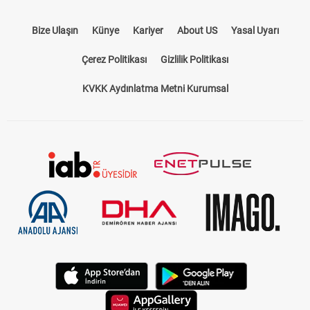
Bize Ulaşın
Künye
Kariyer
About US
Yasal Uyarı
Çerez Politikası
Gizlilik Politikası
KVKK Aydınlatma Metni Kurumsal