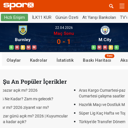
İLK11 KUR
Günün Özeti
At Yarışı Bankoları
TV'
Hızlı Erişim
22.04.2026
Maç Sonu
Burnley
M.City
0 - 1
G
M
B
M
M
G
M
M
B
G
Yeni
Olaylar
Kadrolar
İstatistik
Baskı Haritası
Aks
Şu An Popüler İçerikler
Aras Kargo Cumartesi-pazar açık mı? 2026 Aras Ka
Cumartesi çalışma saatleri!
lecek?
Hazırlık Maçı ve Dostluk Maçı Nedir? Resmî Maçlarda
 mı?
Süper Lig Kaç Hafta ve Toplam Kaç Maç Oynanır?
6 | Kuyumcular
Türkiye'de Transfer Dönemi Ne Zaman Başlıyor ve Bit