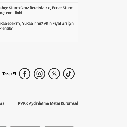
hçe Sturm Graz ücretsiz izle, Fener Sturm
çı canlı linki
ükselecek mi, Yükselir mi? Altın Fiyatları İçin
lentiler
Takip Et
kası
KVKK Aydınlatma Metni Kurumsal