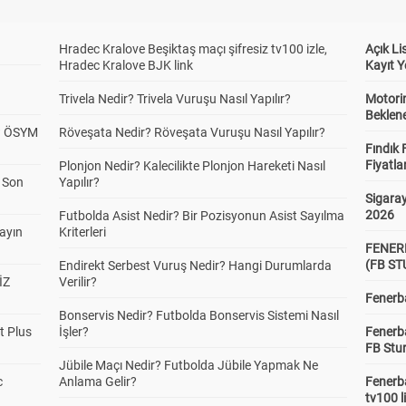
Hradec Kralove Beşiktaş maçı şifresiz tv100 izle,
Açık L
Hradec Kralove BJK link
Kayıt Y
Trivela Nedir? Trivela Vuruşu Nasıl Yapılır?
Motorin
Beklene
? ÖSYM
Röveşata Nedir? Röveşata Vuruşu Nasıl Yapılır?
Fındık 
Fiyatla
Plonjon Nedir? Kalecilikte Plonjon Hareketi Nasıl
a Son
Yapılır?
Sigaray
2026
Futbolda Asist Nedir? Bir Pozisyonun Asist Sayılma
yayın
Kriterleri
FENER
(FB S
Endirekt Serbest Vuruş Nedir? Hangi Durumlarda
İZ
Verilir?
Fenerba
Bonservis Nedir? Futbolda Bonservis Sistemi Nasıl
t Plus
İşler?
Fenerb
FB Stu
Jübile Maçı Nedir? Futbolda Jübile Yapmak Ne
c
Anlama Gelir?
Fenerba
tv100 l