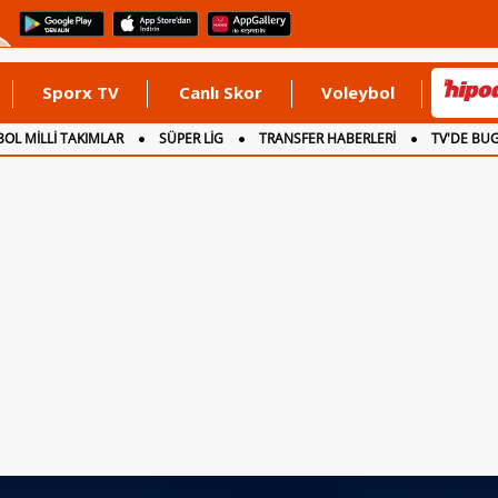
Sporx TV
Canlı Skor
Voleybol
OL MİLLİ TAKIMLAR
SÜPER LİG
TRANSFER HABERLERİ
TV'DE BU