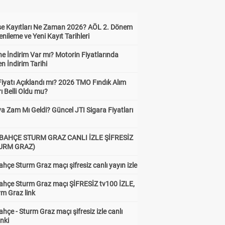
ise Kayıtları Ne Zaman 2026? AÖL 2. Dönem
enileme ve Yeni Kayıt Tarihleri
e İndirim Var mı? Motorin Fiyatlarında
n İndirim Tarihi
Fiyatı Açıklandı mı? 2026 TMO Fındık Alım
rı Belli Oldu mu?
a Zam Mı Geldi? Güncel JTI Sigara Fiyatları
BAHÇE STURM GRAZ CANLI İZLE ŞİFRESİZ
TURM GRAZ)
hçe Sturm Graz maçı şifresiz canlı yayın izle
ahçe Sturm Graz maçı ŞİFRESİZ tv100 İZLE,
rm Graz link
hçe - Sturm Graz maçı şifresiz izle canlı
inki