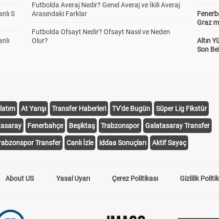
Futbolda Averaj Nedir? Genel Averaj ve İkili Averaj
anlı S
Arasındaki Farklar
Fenerba
Graz ma
Futbolda Ofsayt Nedir? Ofsayt Nasıl ve Neden
anlı
Olur?
Altın Y
Son Bek
latım
At Yarışı
Transfer Haberleri
TV'de Bugün
Süper Lig Fikstür
tasaray
Fenerbahçe
Beşiktaş
Trabzonspor
Galatasaray Transfer
rabzonspor Transfer
Canlı İzle
iddaa Sonuçları
Aktif Sayaç
About US
Yasal Uyarı
Çerez Politikası
Gizlilik Politi