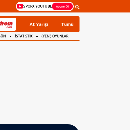
SPORX YOUTUBE
Abone Ol
At Yarışı
Tümü
GÜN
İSTATİSTİK
(YENİ) OYUNLAR