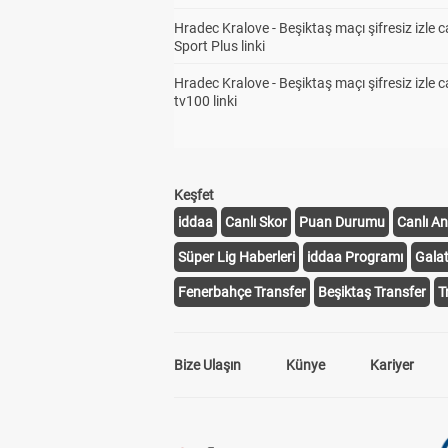
Hradec Kralove - Beşiktaş maçı şifresiz izle c
Sport Plus linki
Hradec Kralove - Beşiktaş maçı şifresiz izle c
tv100 linki
Keşfet
iddaa
Canlı Skor
Puan Durumu
Canlı An
Süper Lig Haberleri
iddaa Programı
Gala
Fenerbahçe Transfer
Beşiktaş Transfer
T
Bize Ulaşın
Künye
Kariyer