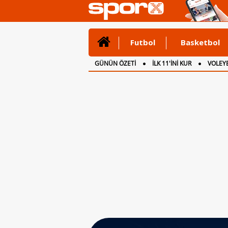
Futbol
Basketbol
GÜNÜN ÖZETİ
İLK 11'İNİ KUR
VOLEYB
CANLI ANLATIM
İNGİLTERE