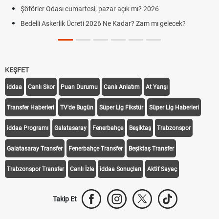
Şöförler Odası cumartesi, pazar açık mı? 2026
Bedelli Askerlik Ücreti 2026 Ne Kadar? Zam mı gelecek?
KEŞFET
iddaa
Canlı Skor
Puan Durumu
Canlı Anlatım
At Yarışı
Transfer Haberleri
TV'de Bugün
Süper Lig Fikstür
Süper Lig Haberleri
iddaa Programı
Galatasaray
Fenerbahçe
Beşiktaş
Trabzonspor
Galatasaray Transfer
Fenerbahçe Transfer
Beşiktaş Transfer
Trabzonspor Transfer
Canlı İzle
iddaa Sonuçları
Aktif Sayaç
Takip Et