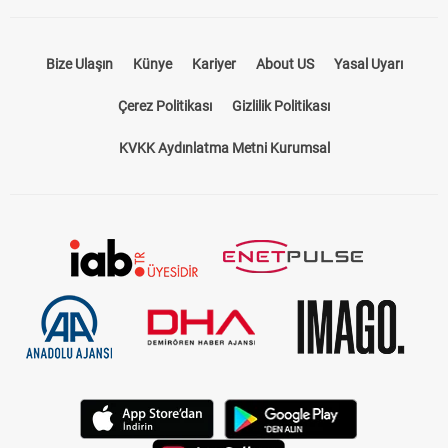
Bize Ulaşın
Künye
Kariyer
About US
Yasal Uyarı
Çerez Politikası
Gizlilik Politikası
KVKK Aydınlatma Metni Kurumsal