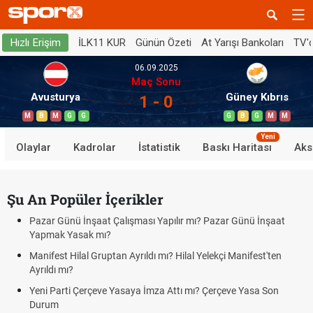
İLK11 KUR
Günün Özeti
At Yarışı Bankoları
TV'
Hızlı Erişim
06.09.2025
Maç Sonu
Avusturya
Güney Kıbrıs
1 - 0
M
B
M
G
G
G
B
G
M
M
Yeni
Olaylar
Kadrolar
İstatistik
Baskı Haritası
Aks
Şu An Popüler İçerikler
Pazar Günü İnşaat Çalışması Yapılır mı? Pazar Günü İnşaat
Yapmak Yasak mı?
Manifest Hilal Gruptan Ayrıldı mı? Hilal Yelekçi Manifest'ten
Ayrıldı mı?
Yeni Parti Çerçeve Yasaya İmza Attı mı? Çerçeve Yasa Son
Durum