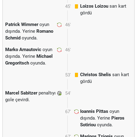
Loizos Loizou
sarı kart
45'
gördü
Patrick Wimmer
oyun
46'
dışında. Yerine
Romano
Schmid
oyunda.
Marko Arnautovic
oyun
46'
dışında. Yerine
Michael
Gregoritsch
oyunda.
Christos Shelis
sarı kart
53'
gördü
Marcel Sabitzer
penaltıyı
54'
gole çevirdi.
Ioannis Pittas
oyun
67'
dışında. Yerine
Pieros
Sotiriou
oyunda.
Marinos Tzionis
oyun
67'