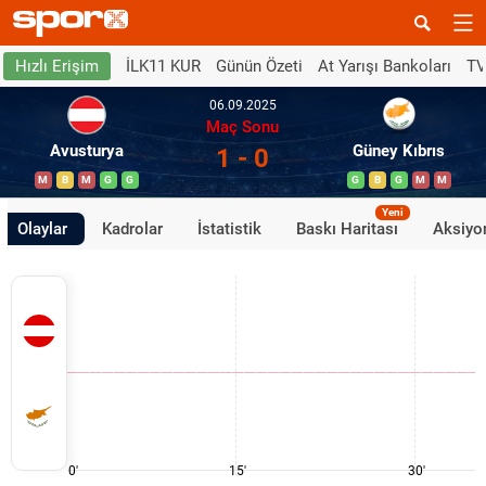
İLK11 KUR
Günün Özeti
At Yarışı Bankoları
TV
Hızlı Erişim
06.09.2025
Maç Sonu
Avusturya
Güney Kıbrıs
1 - 0
M
B
M
G
G
G
B
G
M
M
Yeni
Olaylar
Kadrolar
İstatistik
Baskı Haritası
Aksiyon
0'
15'
30'