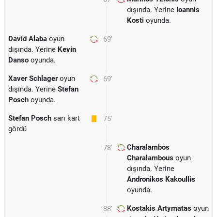
dışında. Yerine
Ioannis
Kosti
oyunda.
David Alaba
oyun
69'
dışında. Yerine
Kevin
Danso
oyunda.
Xaver Schlager
oyun
69'
dışında. Yerine
Stefan
Posch
oyunda.
Stefan Posch
sarı kart
75'
gördü
Charalambos
78'
Charalambous
oyun
dışında. Yerine
Andronikos Kakoullis
oyunda.
Kostakis Artymatas
oyun
88'