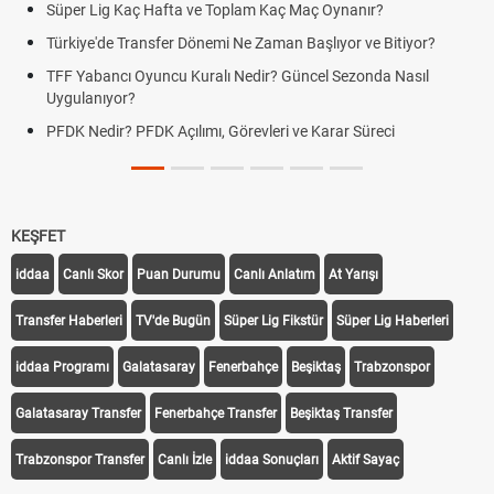
Süper Lig Kaç Hafta ve Toplam Kaç Maç Oynanır?
Türkiye'de Transfer Dönemi Ne Zaman Başlıyor ve Bitiyor?
TFF Yabancı Oyuncu Kuralı Nedir? Güncel Sezonda Nasıl
Uygulanıyor?
PFDK Nedir? PFDK Açılımı, Görevleri ve Karar Süreci
KEŞFET
iddaa
Canlı Skor
Puan Durumu
Canlı Anlatım
At Yarışı
Transfer Haberleri
TV'de Bugün
Süper Lig Fikstür
Süper Lig Haberleri
iddaa Programı
Galatasaray
Fenerbahçe
Beşiktaş
Trabzonspor
Galatasaray Transfer
Fenerbahçe Transfer
Beşiktaş Transfer
Trabzonspor Transfer
Canlı İzle
iddaa Sonuçları
Aktif Sayaç