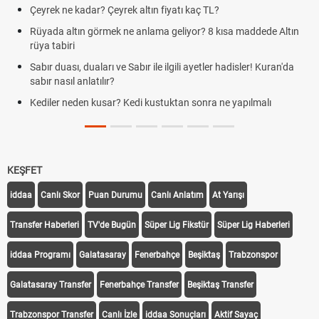
Çeyrek ne kadar? Çeyrek altın fiyatı kaç TL?
Rüyada altın görmek ne anlama geliyor? 8 kısa maddede Altın
rüya tabiri
Sabır duası, duaları ve Sabır ile ilgili ayetler hadisler! Kuran'da
sabır nasıl anlatılır?
Kediler neden kusar? Kedi kustuktan sonra ne yapılmalı
KEŞFET
iddaa
Canlı Skor
Puan Durumu
Canlı Anlatım
At Yarışı
Transfer Haberleri
TV'de Bugün
Süper Lig Fikstür
Süper Lig Haberleri
iddaa Programı
Galatasaray
Fenerbahçe
Beşiktaş
Trabzonspor
Galatasaray Transfer
Fenerbahçe Transfer
Beşiktaş Transfer
Trabzonspor Transfer
Canlı İzle
iddaa Sonuçları
Aktif Sayaç