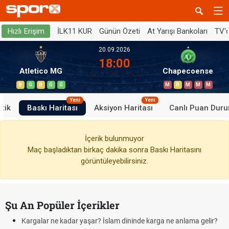
İLK11 KUR
Günün Özeti
At Yarışı Bankoları
TV'
Hızlı Erişim
20.09.2026
18:00
Atletico MG
Chapecoense
B
G
B
G
G
M
B
M
M
M
Yeni
Yeni
stik
Baskı Haritası
Aksiyon Haritası
Canlı Puan Dur
İçerik bulunmuyor
Maç başladıktan birkaç dakika sonra Baskı Haritasını
görüntüleyebilirsiniz.
Şu An Popüler İçerikler
Kargalar ne kadar yaşar? İslam dininde karga ne anlama gelir?