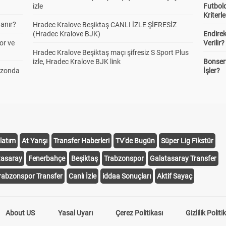
izle
Futbold
Kriterle
anır?
Hradec Kralove Beşiktaş CANLI İZLE ŞİFRESİZ
(Hradec Kralove BJK)
Endire
or ve
Verilir?
Hradec Kralove Beşiktaş maçı şifresiz S Sport Plus
izle, Hradec Kralove BJK link
Bonserv
ezonda
İşler?
latım
At Yarışı
Transfer Haberleri
TV'de Bugün
Süper Lig Fikstür
tasaray
Fenerbahçe
Beşiktaş
Trabzonspor
Galatasaray Transfer
rabzonspor Transfer
Canlı İzle
iddaa Sonuçları
Aktif Sayaç
About US
Yasal Uyarı
Çerez Politikası
Gizlilik Politi