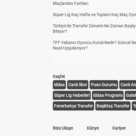
Maçlardan Farkları
Süper Lig Kaç Hafta ve Toplam Kaç Maç Oyn
Türkiye'de Transfer Dönemi Ne Zaman Başlıy
Bitiyor?
TFF Yabancı Oyuncu Kuralı Nedir? Güncel S
Nasıl Uygulanıyor?
Keşfet
iddaa
Canlı Skor
Puan Durumu
Canlı An
Süper Lig Haberleri
iddaa Programı
Gala
Fenerbahçe Transfer
Beşiktaş Transfer
T
Bize Ulaşın
Künye
Kariyer