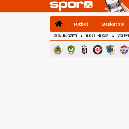
Futbol
Basketbol
GÜNÜN ÖZETİ
İLK 11'İNİ KUR
VOLEYB
CANLI ANLATIM
İNGİLTERE