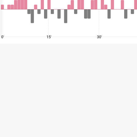
0'
15'
30'