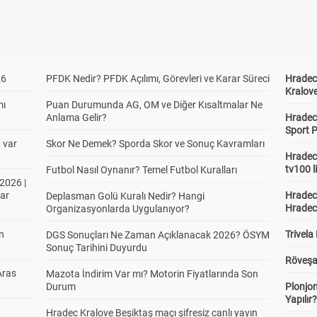
26
PFDK Nedir? PFDK Açılımı, Görevleri ve Karar Süreci
Hradec 
Kralove
mı
Puan Durumunda AG, OM ve Diğer Kısaltmalar Ne
Anlama Gelir?
Hradec 
Sport P
t var
Skor Ne Demek? Sporda Skor ve Sonuç Kavramları
Hradec 
tv100 l
Futbol Nasıl Oynanır? Temel Futbol Kuralları
2026 |
ar
Hradec 
Deplasman Golü Kuralı Nedir? Hangi
Hradec
Organizasyonlarda Uygulanıyor?
in
Trivela
DGS Sonuçları Ne Zaman Açıklanacak 2026? ÖSYM
Sonuç Tarihini Duyurdu
Röveşa
Aras
Mazota İndirim Var mı? Motorin Fiyatlarında Son
Durum
Plonjon
Yapılır
Hradec Kralove Beşiktaş maçı şifresiz canlı yayın