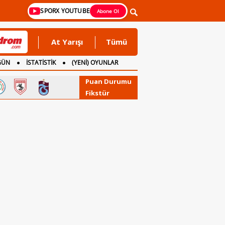
SPORX YOUTUBE
Abone Ol
At Yarışı
Tümü
GÜN
İSTATİSTİK
(YENİ) OYUNLAR
Puan Durumu
Fikstür