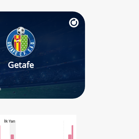
Getafe
a
İlk Yarı