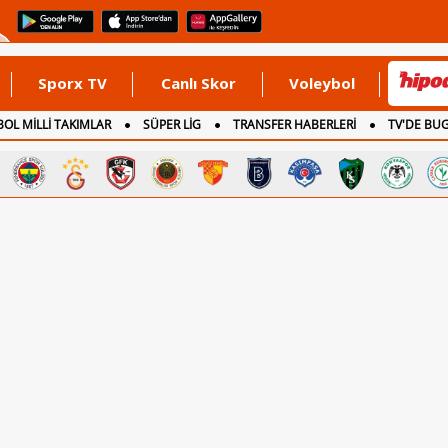
Sporx TV
Canlı Skor
Voleybol
OL MİLLİ TAKIMLAR
SÜPER LİG
TRANSFER HABERLERİ
TV'DE BU