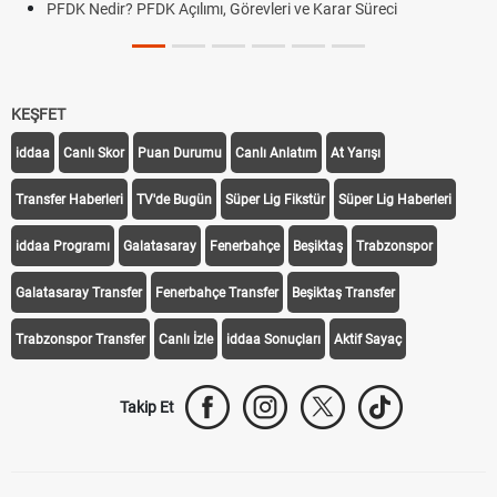
PFDK Nedir? PFDK Açılımı, Görevleri ve Karar Süreci
KEŞFET
iddaa
Canlı Skor
Puan Durumu
Canlı Anlatım
At Yarışı
Transfer Haberleri
TV'de Bugün
Süper Lig Fikstür
Süper Lig Haberleri
iddaa Programı
Galatasaray
Fenerbahçe
Beşiktaş
Trabzonspor
Galatasaray Transfer
Fenerbahçe Transfer
Beşiktaş Transfer
Trabzonspor Transfer
Canlı İzle
iddaa Sonuçları
Aktif Sayaç
Takip Et