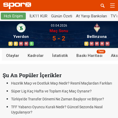
İLK11 KUR
Günün Özeti
At Yarışı Bankoları
TV'
Hızlı Erişim
03.04.2026
Maç Sonu
Yverdon
Bellinzona
5 - 2
B
B
M
M
G
B
M
M
M
M
Yeni
Olaylar
Kadrolar
İstatistik
Baskı Haritası
Aks
Şu An Popüler İçerikler
Hazırlık Maçı ve Dostluk Maçı Nedir? Resmî Maçlardan Farkları
Süper Lig Kaç Hafta ve Toplam Kaç Maç Oynanır?
Türkiye'de Transfer Dönemi Ne Zaman Başlıyor ve Bitiyor?
TFF Yabancı Oyuncu Kuralı Nedir? Güncel Sezonda Nasıl
Uygulanıyor?