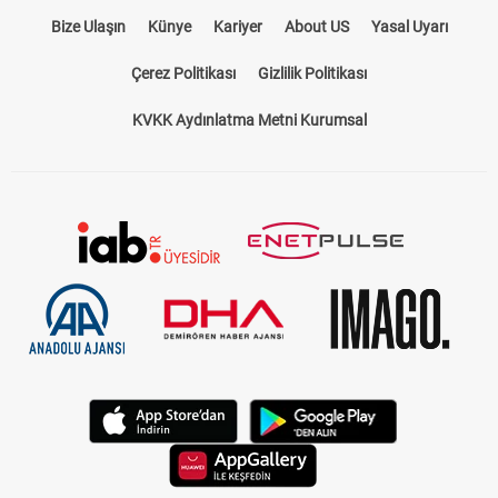
Bize Ulaşın
Künye
Kariyer
About US
Yasal Uyarı
Çerez Politikası
Gizlilik Politikası
KVKK Aydınlatma Metni Kurumsal