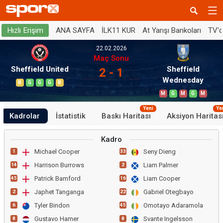
ANA SAYFA
İLK11 KUR
At Yarışı Bankoları
TV'
Hızlı Erişim
22.02.2026
Maç Sonu
Sheffield United
Sheffield
2 - 1
Wednesday
B
G
G
G
B
M
G
M
G
M
Yeni
Ye
Kadrolar
İstatistik
Baskı Haritası
Aksiyon Haritas
Kadro
Michael Cooper
Seny Dieng
1
33
Harrison Burrows
Liam Palmer
14
2
Patrick Bamford
Liam Cooper
45
16
Japhet Tanganga
Gabriel Otegbayo
2
22
Tyler Bindon
Omotayo Adaramola
6
45
Gustavo Hamer
Svante Ingelsson
8
8