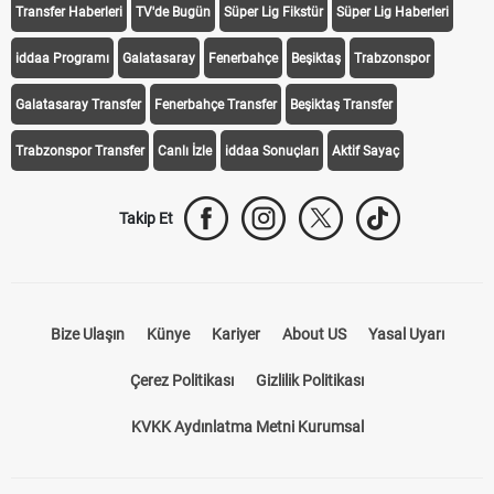
Transfer Haberleri
TV'de Bugün
Süper Lig Fikstür
Süper Lig Haberleri
iddaa Programı
Galatasaray
Fenerbahçe
Beşiktaş
Trabzonspor
Galatasaray Transfer
Fenerbahçe Transfer
Beşiktaş Transfer
Trabzonspor Transfer
Canlı İzle
iddaa Sonuçları
Aktif Sayaç
Takip Et
Bize Ulaşın
Künye
Kariyer
About US
Yasal Uyarı
Çerez Politikası
Gizlilik Politikası
KVKK Aydınlatma Metni Kurumsal