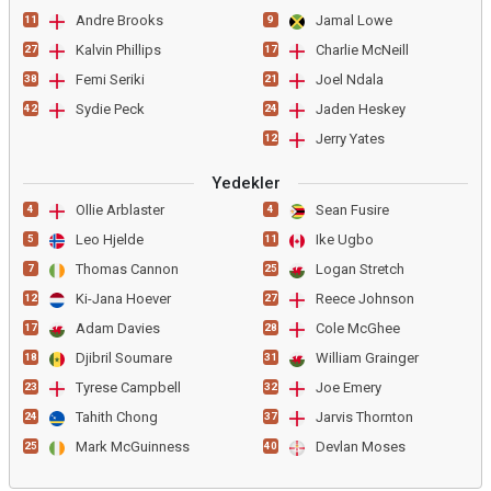
Andre Brooks
Jamal Lowe
11
9
Kalvin Phillips
Charlie McNeill
27
17
Femi Seriki
Joel Ndala
38
21
Sydie Peck
Jaden Heskey
42
24
Jerry Yates
12
Yedekler
Ollie Arblaster
Sean Fusire
4
4
Leo Hjelde
Ike Ugbo
5
11
Thomas Cannon
Logan Stretch
7
25
Ki-Jana Hoever
Reece Johnson
12
27
Adam Davies
Cole McGhee
17
28
Djibril Soumare
William Grainger
18
31
Tyrese Campbell
Joe Emery
23
32
Tahith Chong
Jarvis Thornton
24
37
Mark McGuinness
Devlan Moses
25
40