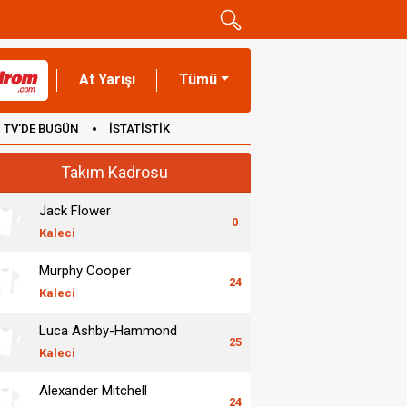
At Yarışı
Tümü
TV'DE BUGÜN
İSTATİSTİK
Takım Kadrosu
Jack Flower
0
Kaleci
Murphy Cooper
24
Kaleci
Luca Ashby-Hammond
25
Kaleci
Alexander Mitchell
24