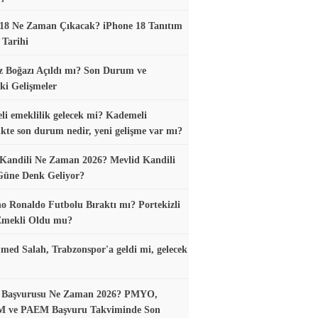
18 Ne Zaman Çıkacak? iPhone 18 Tanıtım
 Tarihi
 Boğazı Açıldı mı? Son Durum ve
ki Gelişmeler
i emeklilik gelecek mi? Kademeli
ikte son durum nedir, yeni gelişme var mı?
Kandili Ne Zaman 2026? Mevlid Kandili
Güne Denk Geliyor?
no Ronaldo Futbolu Bıraktı mı? Portekizli
 Emekli Oldu mu?
d Salah, Trabzonspor'a geldi mi, gelecek
ik Başvurusu Ne Zaman 2026? PMYO,
ve PAEM Başvuru Takviminde Son