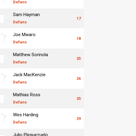
Defans
Sam Hayman
17
Defans
Joe Mwaro
18
Defans
Matthew Sorinola
25
Defans
Jack MacKenzie
26
Defans
Mathias Ross
25
Defans
Wes Harding
29
Defans
Julio Pleguezuelo