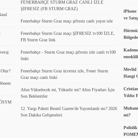
FENERBAHÇE STURM GRAZ CANLI İZLE
ŞİFRESİZ (FB STURM GRAZ)
iPhone 
asıl
ve Satış
Fenerbahçe Sturm Graz maçı şifresiz canlı yayın izle
Hürmüz
e
Fenerbahçe Sturm Graz maçı ŞİFRESİZ tv100 İZLE,
Bölgede
FB Sturm Graz link
Kademel
veraj
Fenerbahçe - Sturm Graz maçı şifresiz izle canlı tv100
emeklil
linki
Mevlid 
 Olur?
Fenerbahçe Sturm Graz ücretsiz izle, Fener Sturm
Hangi 
Graz maçı canlı linki
 Dönem
Cristia
Altın Yükselecek mi, Yükselir mi? Altın Fiyatları İçin
Yıldız
Son Beklentiler
? ÖSYM
Muhamme
12. Yargı Paketi Resmî Gazete'de Yayımlandı mı? 2026
Son Dakika Gelişmeleri
mi?
Polisl
POMEM 