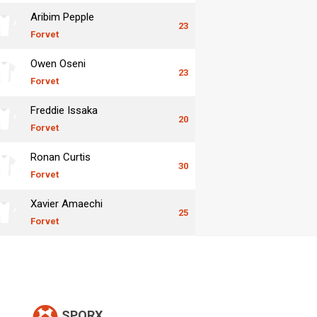
Aribim Pepple
23
Forvet
Owen Oseni
23
Forvet
Freddie Issaka
20
Forvet
Ronan Curtis
30
Forvet
Xavier Amaechi
25
Forvet
SPORX