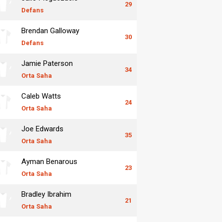
29
Defans
Brendan Galloway
30
Defans
Jamie Paterson
34
Orta Saha
Caleb Watts
24
Orta Saha
Joe Edwards
35
Orta Saha
Ayman Benarous
23
Orta Saha
Bradley Ibrahim
21
Orta Saha