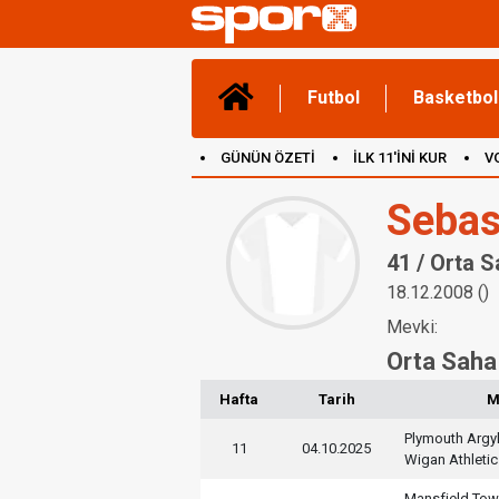
Futbol
Basketbol
GÜNÜN ÖZETİ
İLK 11'İNİ KUR
V
(YENİ) OYUNLAR
CANLI ANLATIM
Sebas
41 / Orta 
18.12.2008 ()
Mevki:
Orta Saha
Hafta
Tarih
M
Plymouth Argy
11
04.10.2025
Wigan Athletic
Mansfield To