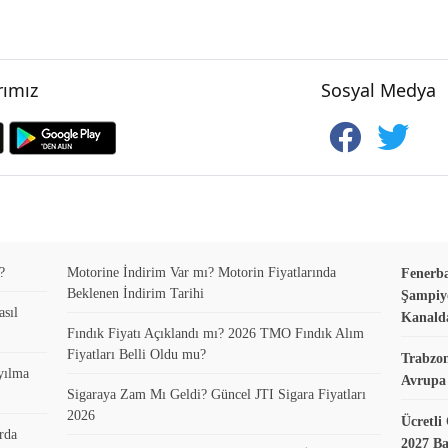
ımız
Sosyal Medya
?
Motorine İndirim Var mı? Motorin Fiyatlarında
Fenerb
Beklenen İndirim Tarihi
Şampiyo
asıl
Kanald
Fındık Fiyatı Açıklandı mı? 2026 TMO Fındık Alım
Fiyatları Belli Oldu mu?
Trabzo
yılma
Avrupa 
Sigaraya Zam Mı Geldi? Güncel JTI Sigara Fiyatları
2026
Ücretli
rda
2027 B