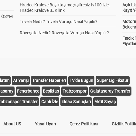
Hradec Kralove Beşiktaş maçı şifresiz tv100 izle,
Açık L
Hradec Kralove BJK link
Kayıt Y
? ÖSYM
Trivela Nedir? Trivela Vuruşu Nasıl Yapılır?
Motorin
Beklene
Röveşata Nedir? Röveşata Vuruşu Nasıl Yapılır?
Fındık 
Fiyatla
latım
At Yarışı
Transfer Haberleri
TV'de Bugün
Süper Lig Fikstür
tasaray
Fenerbahçe
Beşiktaş
Trabzonspor
Galatasaray Transfer
rabzonspor Transfer
Canlı İzle
iddaa Sonuçları
Aktif Sayaç
About US
Yasal Uyarı
Çerez Politikası
Gizlilik Politi