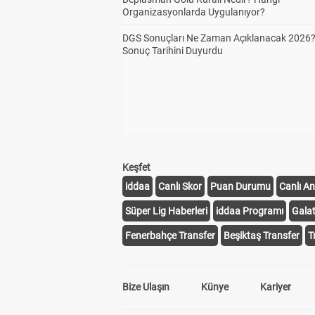
Organizasyonlarda Uygulanıyor?
DGS Sonuçları Ne Zaman Açıklanacak 2026
Sonuç Tarihini Duyurdu
Keşfet
iddaa
Canlı Skor
Puan Durumu
Canlı An
Süper Lig Haberleri
iddaa Programı
Gala
Fenerbahçe Transfer
Beşiktaş Transfer
T
Bize Ulaşın
Künye
Kariyer