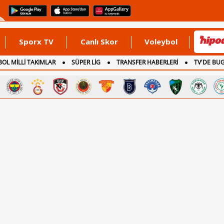
Sporx TV
Canlı Skor
Voleybol
OL MİLLİ TAKIMLAR
SÜPER LİG
TRANSFER HABERLERİ
TV'DE BU