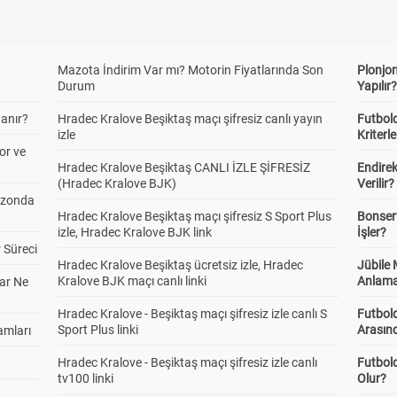
Mazota İndirim Var mı? Motorin Fiyatlarında Son
Plonjon
Durum
Yapılır
anır?
Hradec Kralove Beşiktaş maçı şifresiz canlı yayın
Futbold
izle
Kriterle
or ve
Hradec Kralove Beşiktaş CANLI İZLE ŞİFRESİZ
Endire
(Hradec Kralove BJK)
Verilir?
ezonda
Hradec Kralove Beşiktaş maçı şifresiz S Sport Plus
Bonserv
izle, Hradec Kralove BJK link
İşler?
 Süreci
Hradec Kralove Beşiktaş ücretsiz izle, Hradec
Jübile
Kralove BJK maçı canlı linki
Anlama
ar Ne
Hradec Kralove - Beşiktaş maçı şifresiz izle canlı S
Futbold
Sport Plus linki
Arasınd
amları
Hradec Kralove - Beşiktaş maçı şifresiz izle canlı
Futbol
tv100 linki
Olur?