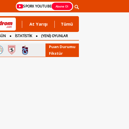
SPORX YOUTUBE
Abone Ol
At Yarışı
Tümü
GÜN
İSTATİSTİK
(YENİ) OYUNLAR
Puan Durumu
Fikstür