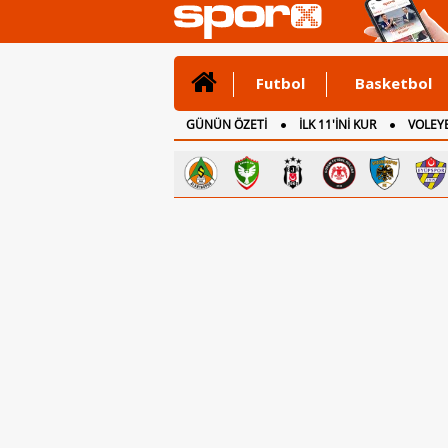
Futbol
Basketbol
GÜNÜN ÖZETİ
İLK 11'İNİ KUR
VOLEYB
CANLI ANLATIM
İNGİLTERE