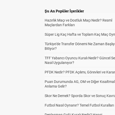
Şu An Popüler İçerikler
Hazırlık Maçı ve Dostluk Maçı Nedir? Resmî
Maçlardan Farkları
Süper Lig Kaç Hafta ve Toplam Kaç Maç Oyn
Türkiye'de Transfer Dönemi Ne Zaman Başlıy
Bitiyor?
TFF Yabancı Oyuncu Kuralı Nedir? Güncel S
Nasıl Uygulanıyor?
PFDK Nedir? PFDK Açılımı, Görevleri ve Karar
Puan Durumunda AG, OM ve Diğer Kısaltmal
Anlama Gelir?
Skor Ne Demek? Sporda Skor ve Sonuç Kavr
Futbol Nasıl Oynanır? Temel Futbol Kuralları
Deplasman Golü Kuralı Nedir? Hangi