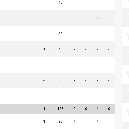
-
19
-
-
-
-
-
65
-
-
1
-
-
22
-
-
-
-
K
1
46
-
-
-
-
-
-
-
-
-
-
-
6
-
-
-
-
-
-
-
-
-
-
1
186
0
0
1
0
1
80
1
-
1
-