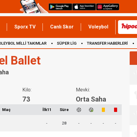
Sporx TV
Canlı Skor
Voleybol
OLEYBOL MİLLİ TAKIMLAR
SÜPER LİG
TRANSFER HABERLERİ
İNGİLTERE
l Ballet
Saha
Kilo:
Mevki:
73
Orta Saha
Maç
İlk11
Süre
-
28
-
-
-
-