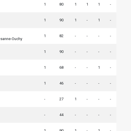
1
80
1
1
1
-
1
90
1
-
1
-
1
82
-
-
-
-
usanne-Ouchy
1
90
-
-
-
-
1
68
-
-
1
-
1
46
-
-
-
-
-
27
1
-
-
-
-
44
-
-
-
-
1
90
1
-
1
-