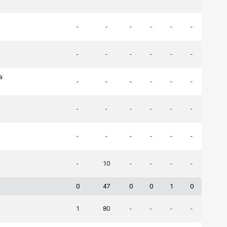
-
-
-
-
-
-
-
-
-
-
-
-
a
-
-
-
-
-
-
-
-
-
-
-
-
-
-
-
-
-
-
-
10
-
-
-
-
0
47
0
0
1
0
1
80
-
-
-
-