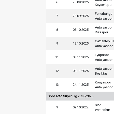
6
20.09.2025
Kayserispor
Fenerbahçe
7
28.09.2025
Antalyaspor
Antalyaspor
8
03.10.2025
Rizespor
Gaziantep F
9
19.10.2025
Antalyaspor
Eyüpspor
11
03.11.2025
Antalyaspor
Antalyaspor
12
08.11.2025
Beşiktaş
Konyaspor
13
24.11.2025
Antalyaspor
Spor Toto Süper Lig 2025/2026
Sion
9
02.10.2022
Winterthur