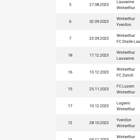
Lausanne
5
27.08.2023
Winterthur
Winterthur
6
02.09.2023
Yverdon
Winterthur
7
23.09.2023
FC Stade La
Winterthur
18
17.12.2023
Lausanne
Winterthur
16
13.12.2023
FC Zürich
FC Luzern
15
25.11.2023
Winterthur
Lugano
17
10.12.2023
Winterthur
Yverdon
12
28.10.2023
Winterthur
Winterthur
13
04.11.2023