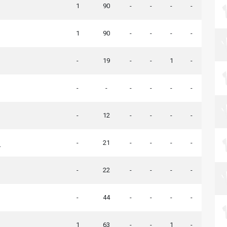
1
90
-
-
-
-
1
90
-
-
-
-
-
19
-
-
1
-
-
-
-
-
-
-
-
12
-
-
-
-
-
21
-
-
-
-
r
-
22
-
-
-
-
-
44
-
-
-
-
1
63
-
-
1
-