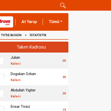
At Yarışı
Tümü
TV'DE BUGÜN
İSTATİSTİK
Takım Kadrosu
Julian
35
Kaleci
Dogukan Ozkan
26
Kaleci
Abdullah Yigiter
26
Kaleci
Ensar Tivsiz
19