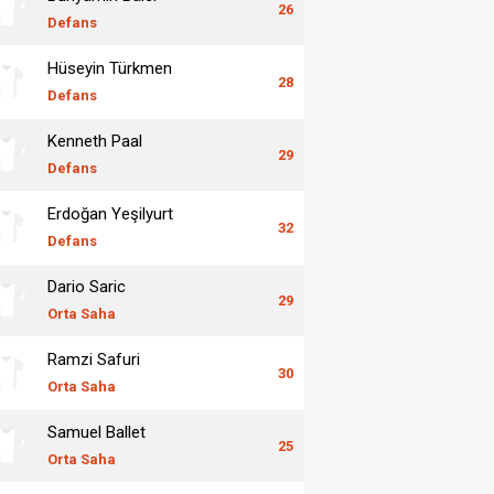
26
Defans
Hüseyin Türkmen
28
Defans
Kenneth Paal
29
Defans
Erdoğan Yeşilyurt
32
Defans
Dario Saric
29
Orta Saha
Ramzi Safuri
30
Orta Saha
Samuel Ballet
25
Orta Saha