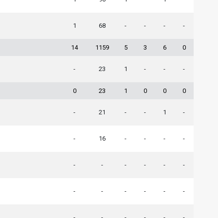
1
68
-
-
-
-
14
1159
5
3
6
0
-
23
1
-
-
-
0
23
1
0
0
0
-
21
-
-
1
-
-
16
-
-
-
-
-
-
-
-
-
-
-
-
-
-
-
-
-
-
-
-
-
-