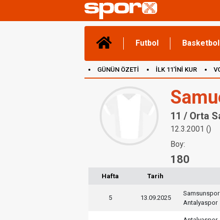
Futbol
Basketbol
GÜNÜN ÖZETİ
İLK 11'İNİ KUR
V
(YENİ) OYUNLAR
CANLI ANLATIM
Samue
11 / Orta 
12.3.2001 ()
Boy:
180
Hafta
Tarih
Samsunspor
5
13.09.2025
Antalyaspor
Antalyaspor