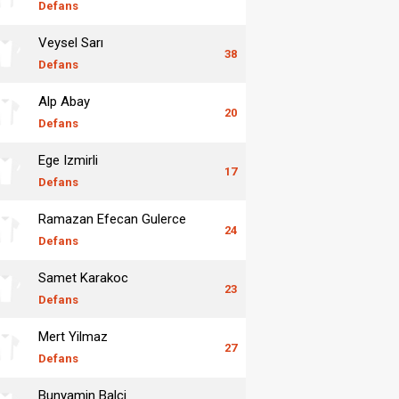
Defans
Veysel Sarı
38
Defans
Alp Abay
20
Defans
Ege Izmirli
17
Defans
Ramazan Efecan Gulerce
24
Defans
Samet Karakoc
23
Defans
Mert Yilmaz
27
Defans
Bunyamin Balci