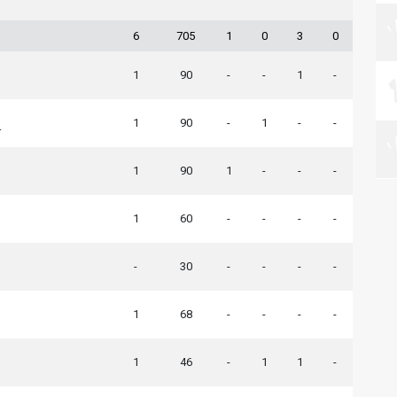
6
705
1
0
3
0
1
90
-
-
1
-
1
90
-
1
-
-
r
1
90
1
-
-
-
1
60
-
-
-
-
-
30
-
-
-
-
1
68
-
-
-
-
1
46
-
1
1
-