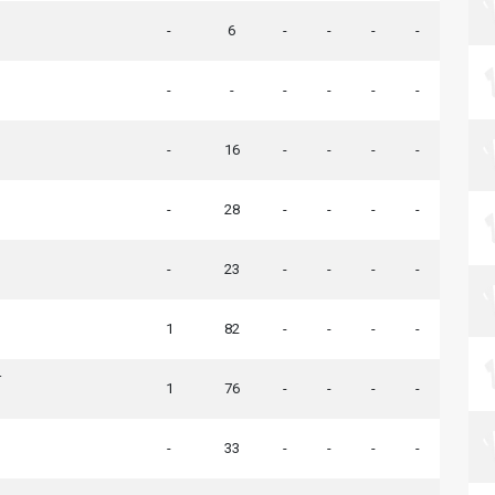
-
6
-
-
-
-
-
-
-
-
-
-
-
16
-
-
-
-
-
28
-
-
-
-
-
23
-
-
-
-
1
82
-
-
-
-
r
1
76
-
-
-
-
-
33
-
-
-
-