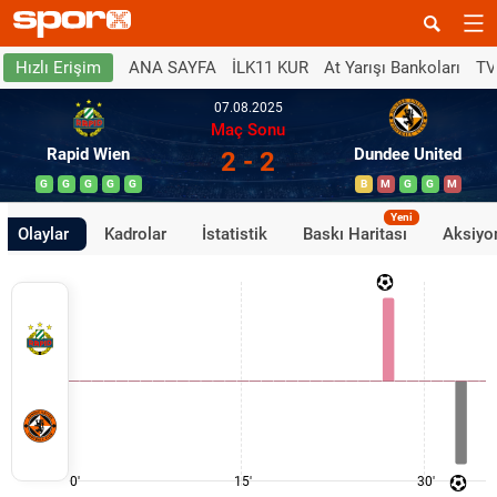
ANA SAYFA
İLK11 KUR
At Yarışı Bankoları
TV
Hızlı Erişim
07.08.2025
Maç Sonu
Rapid Wien
Dundee United
2 - 2
G
G
G
G
G
B
M
G
G
M
Yeni
Olaylar
Kadrolar
İstatistik
Baskı Haritası
Aksiyon
0'
15'
30'