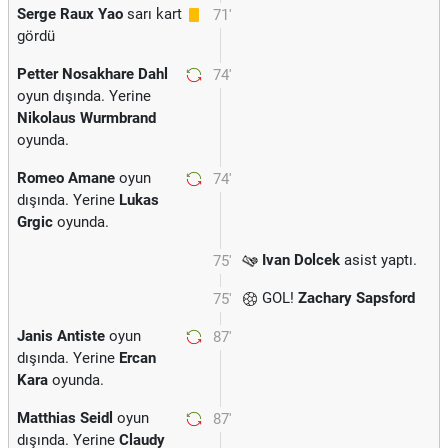
Serge Raux Yao
sarı kart
71'
gördü
Petter Nosakhare Dahl
74'
oyun dışında. Yerine
Nikolaus Wurmbrand
oyunda.
Romeo Amane
oyun
74'
dışında. Yerine
Lukas
Grgic
oyunda.
Ivan Dolcek
asist yaptı.
75'
GOL!
Zachary Sapsford
75'
Janis Antiste
oyun
87'
dışında. Yerine
Ercan
Kara
oyunda.
Matthias Seidl
oyun
87'
dışında. Yerine
Claudy