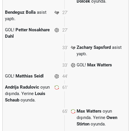
Dolcek
oyunda.
Bendeguz Bolla
asist
27'
yaptı.
GOL!
Petter Nosakhare
27'
Dahl
Zachary Sapsford
asist
33'
yaptı.
GOL!
Max Watters
33'
GOL!
Matthias Seidl
44'
Andrija Radulovic
oyun
61'
dışında. Yerine
Louis
Schaub
oyunda.
Max Watters
oyun
65'
dışında. Yerine
Owen
Stirton
oyunda.