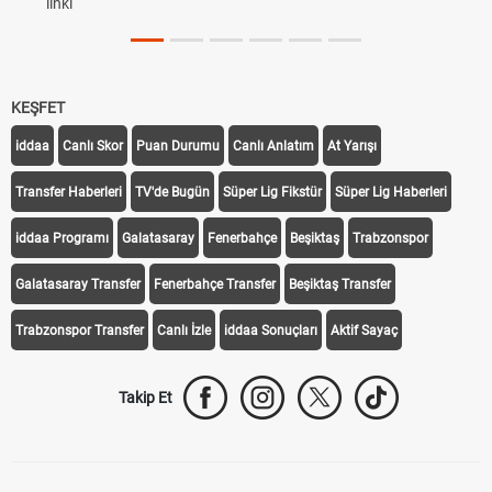
linki
KEŞFET
iddaa
Canlı Skor
Puan Durumu
Canlı Anlatım
At Yarışı
Transfer Haberleri
TV'de Bugün
Süper Lig Fikstür
Süper Lig Haberleri
iddaa Programı
Galatasaray
Fenerbahçe
Beşiktaş
Trabzonspor
Galatasaray Transfer
Fenerbahçe Transfer
Beşiktaş Transfer
Trabzonspor Transfer
Canlı İzle
iddaa Sonuçları
Aktif Sayaç
Takip Et