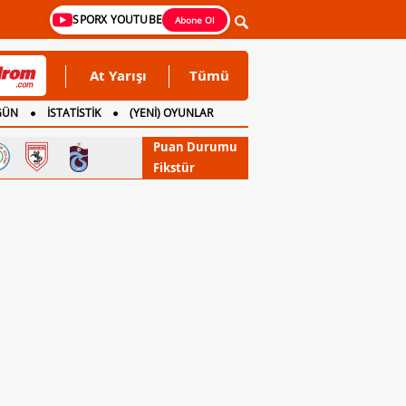
SPORX YOUTUBE
Abone Ol
At Yarışı
Tümü
GÜN
İSTATİSTİK
(YENİ) OYUNLAR
Puan Durumu
Fikstür