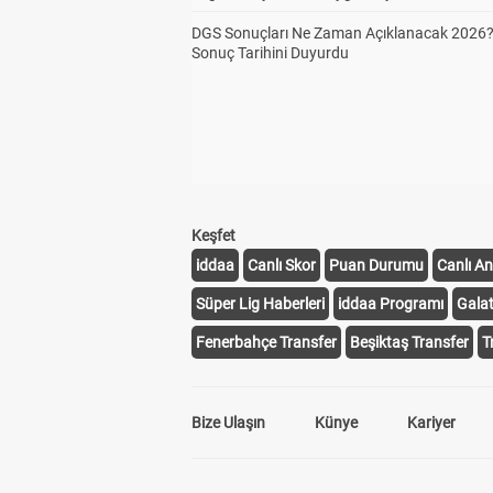
DGS Sonuçları Ne Zaman Açıklanacak 2026
Sonuç Tarihini Duyurdu
Keşfet
iddaa
Canlı Skor
Puan Durumu
Canlı An
Süper Lig Haberleri
iddaa Programı
Gala
Fenerbahçe Transfer
Beşiktaş Transfer
T
Bize Ulaşın
Künye
Kariyer