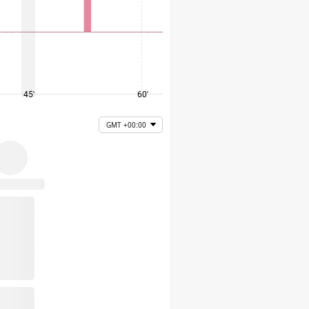
45'
60'
75'
GMT +00:00