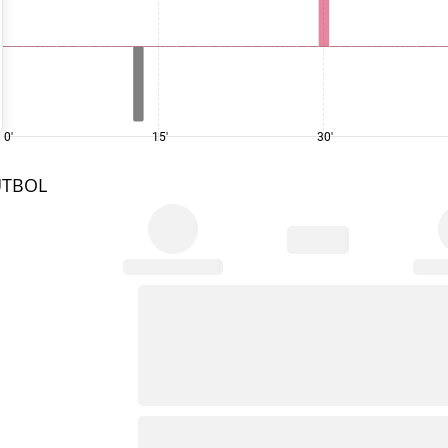
0'
15'
30'
UTBOL