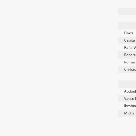
Elves
Capita
Rafal 
Robert
Romar
Christ
Abdoul
Vasco 
Ibrah
Michal