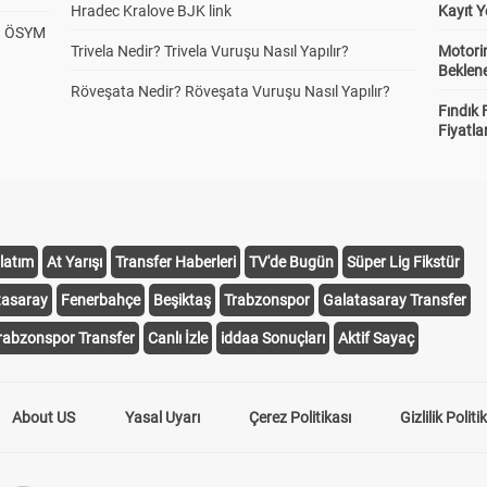
Hradec Kralove BJK link
Kayıt Y
? ÖSYM
Trivela Nedir? Trivela Vuruşu Nasıl Yapılır?
Motorin
Beklene
Röveşata Nedir? Röveşata Vuruşu Nasıl Yapılır?
Fındık 
Fiyatla
latım
At Yarışı
Transfer Haberleri
TV'de Bugün
Süper Lig Fikstür
tasaray
Fenerbahçe
Beşiktaş
Trabzonspor
Galatasaray Transfer
rabzonspor Transfer
Canlı İzle
iddaa Sonuçları
Aktif Sayaç
About US
Yasal Uyarı
Çerez Politikası
Gizlilik Politi