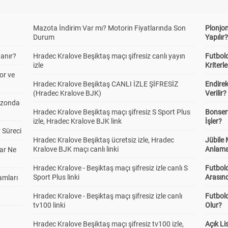
Mazota İndirim Var mı? Motorin Fiyatlarında Son
Plonjon
Durum
Yapılır
anır?
Hradec Kralove Beşiktaş maçı şifresiz canlı yayın
Futbold
izle
Kriterle
or ve
Hradec Kralove Beşiktaş CANLI İZLE ŞİFRESİZ
Endire
(Hradec Kralove BJK)
Verilir?
ezonda
Hradec Kralove Beşiktaş maçı şifresiz S Sport Plus
Bonserv
izle, Hradec Kralove BJK link
İşler?
 Süreci
Hradec Kralove Beşiktaş ücretsiz izle, Hradec
Jübile
Kralove BJK maçı canlı linki
Anlama
ar Ne
Hradec Kralove - Beşiktaş maçı şifresiz izle canlı S
Futbold
Sport Plus linki
Arasınd
amları
Hradec Kralove - Beşiktaş maçı şifresiz izle canlı
Futbol
tv100 linki
Olur?
Hradec Kralove Beşiktaş maçı şifresiz tv100 izle,
Açık L