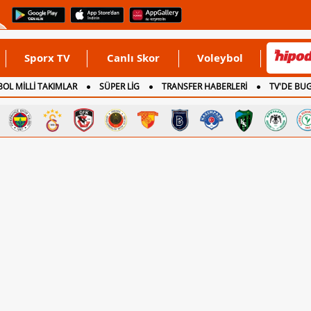
Sporx TV
Canlı Skor
Voleybol
OL MİLLİ TAKIMLAR
SÜPER LİG
TRANSFER HABERLERİ
TV'DE BU