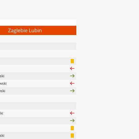
Zaglebie Lubin
ski
wski
ski
ki
ski