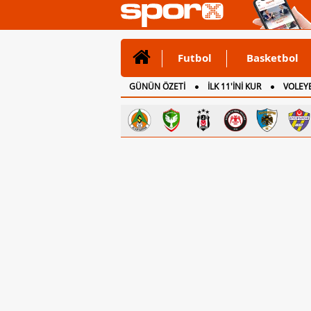
Futbol
Basketbol
GÜNÜN ÖZETİ
İLK 11'İNİ KUR
VOLEYB
CANLI ANLATIM
İNGİLTERE