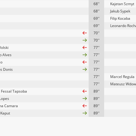
68''
Kajetan Szmyt
68''
Jakub Sypek
69''
Filip Kocaba
69''
Leonardo Roch
70''
70''
Wolski
77''
o Alves
77''
io
77''
os Donis
77''
77''
Marcel Regula
77''
Mateusz Wdow
 Fessal Tapsoba
89''
Lopes
89''
ima Camara
89''
 Kaput
89''