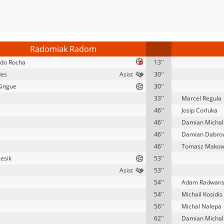
Radomiak Radom
do Rocha
13''
des
30''
Kingue
30''
33''
Marcel Regula
46''
Josip Corluka
46''
Damian Michal
46''
Damian Dabro
46''
Tomasz Makow
zesik
53''
53''
54''
Adam Radwans
54''
Michail Kosidis
56''
Michal Nalepa
62''
Damian Michal