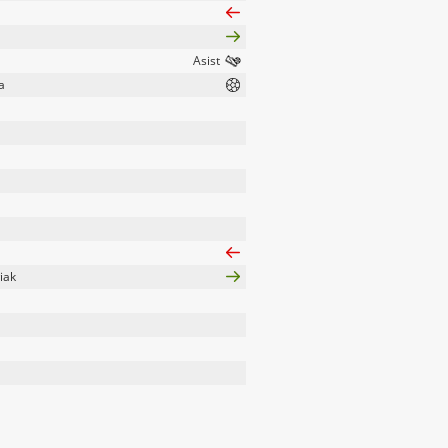
a
iak