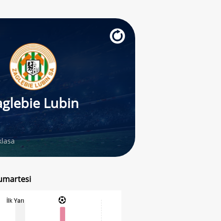
aglebie Lubin
klasa
Cumartesi
İlk Yarı