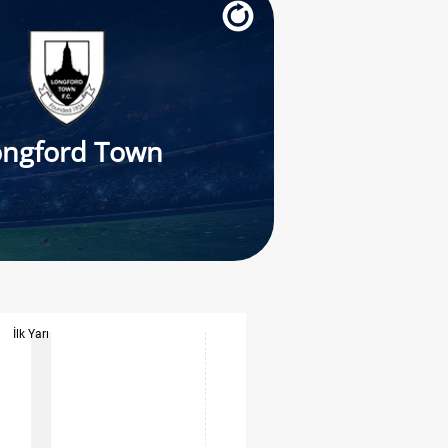
ongford Town
İlk Yarı