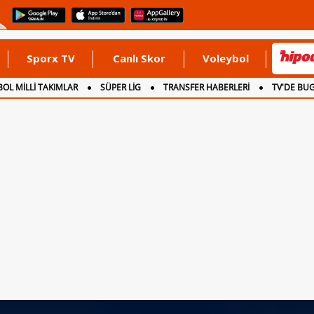
Sporx TV
Canlı Skor
Voleybol
OL MİLLİ TAKIMLAR
SÜPER LİG
TRANSFER HABERLERİ
TV'DE BU