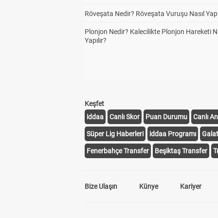
Röveşata Nedir? Röveşata Vuruşu Nasıl Yapı
Plonjon Nedir? Kalecilikte Plonjon Hareketi N
Yapılır?
Keşfet
iddaa
Canlı Skor
Puan Durumu
Canlı An
Süper Lig Haberleri
iddaa Programı
Gala
Fenerbahçe Transfer
Beşiktaş Transfer
T
Bize Ulaşın
Künye
Kariyer