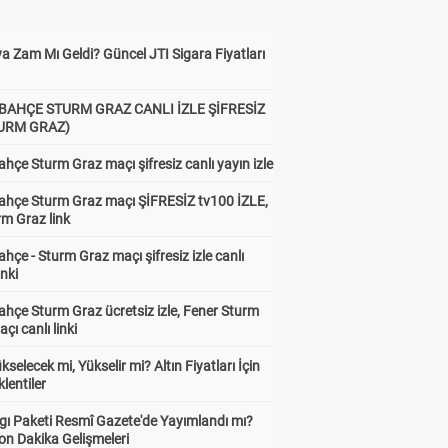
a Zam Mı Geldi? Güncel JTI Sigara Fiyatları
BAHÇE STURM GRAZ CANLI İZLE ŞİFRESİZ
TURM GRAZ)
hçe Sturm Graz maçı şifresiz canlı yayın izle
ahçe Sturm Graz maçı ŞİFRESİZ tv100 İZLE,
rm Graz link
hçe - Sturm Graz maçı şifresiz izle canlı
inki
hçe Sturm Graz ücretsiz izle, Fener Sturm
çı canlı linki
ükselecek mi, Yükselir mi? Altın Fiyatları İçin
lentiler
gı Paketi Resmî Gazete'de Yayımlandı mı?
on Dakika Gelişmeleri