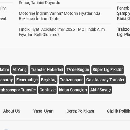
Sonuç Tarihini Duyurdu
lır?
Fenerb
Motorine İndirim Var mı? Motorin Fiyatlarında
Şampiy
Beklenen İndirim Tarihi
Kanald
asıl
Fındık Fiyatı Açıklandı mı? 2026 TMO Fındık Alım
Trabzo
Fiyatları Belli Oldu mu?
Ligi Pla
latım
At Yarışı
Transfer Haberleri
TV'de Bugün
Süper Lig Fikstür
tasaray
Fenerbahçe
Beşiktaş
Trabzonspor
Galatasaray Transfer
rabzonspor Transfer
Canlı İzle
iddaa Sonuçları
Aktif Sayaç
About US
Yasal Uyarı
Çerez Politikası
Gizlilik Politi