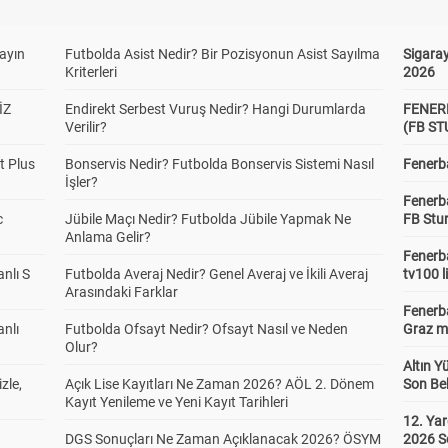
yayın
Futbolda Asist Nedir? Bir Pozisyonun Asist Sayılma
Sigaray
Kriterleri
2026
İZ
Endirekt Serbest Vuruş Nedir? Hangi Durumlarda
FENER
Verilir?
(FB S
t Plus
Bonservis Nedir? Futbolda Bonservis Sistemi Nasıl
Fenerba
İşler?
Fenerb
c
Jübile Maçı Nedir? Futbolda Jübile Yapmak Ne
FB Stu
Anlama Gelir?
Fenerba
anlı S
Futbolda Averaj Nedir? Genel Averaj ve İkili Averaj
tv100 l
Arasındaki Farklar
Fenerba
anlı
Futbolda Ofsayt Nedir? Ofsayt Nasıl ve Neden
Graz ma
Olur?
Altın Y
zle,
Açık Lise Kayıtları Ne Zaman 2026? AÖL 2. Dönem
Son Bek
Kayıt Yenileme ve Yeni Kayıt Tarihleri
12. Yar
DGS Sonuçları Ne Zaman Açıklanacak 2026? ÖSYM
2026 S