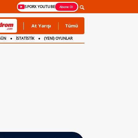
SPORX YOUTUBE
Abone Ol
At Yarışı
Tümü
GÜN
İSTATİSTİK
(YENİ) OYUNLAR