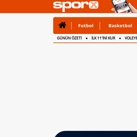
Futbol
Basketbol
GÜNÜN ÖZETİ
İLK 11'İNİ KUR
VOLEYB
CANLI ANLATIM
İNGİLTERE