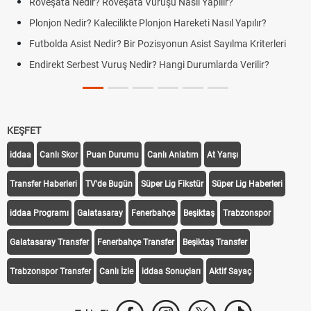
Röveşata Nedir? Röveşata Vuruşu Nasıl Yapılır?
Plonjon Nedir? Kalecilikte Plonjon Hareketi Nasıl Yapılır?
Futbolda Asist Nedir? Bir Pozisyonun Asist Sayılma Kriterleri
Endirekt Serbest Vuruş Nedir? Hangi Durumlarda Verilir?
KEŞFET
iddaa
Canlı Skor
Puan Durumu
Canlı Anlatım
At Yarışı
Transfer Haberleri
TV'de Bugün
Süper Lig Fikstür
Süper Lig Haberleri
iddaa Programı
Galatasaray
Fenerbahçe
Beşiktaş
Trabzonspor
Galatasaray Transfer
Fenerbahçe Transfer
Beşiktaş Transfer
Trabzonspor Transfer
Canlı İzle
iddaa Sonuçları
Aktif Sayaç