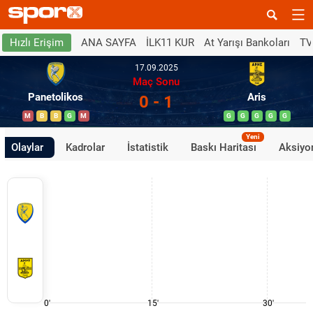
ANA SAYFA
İLK11 KUR
At Yarışı Bankoları
TV
Hızlı Erişim
17.09.2025
Maç Sonu
Panetolikos
Aris
0 - 1
M
B
B
G
M
G
G
G
G
G
Yeni
Olaylar
Kadrolar
İstatistik
Baskı Haritası
Aksiyon
0'
15'
30'