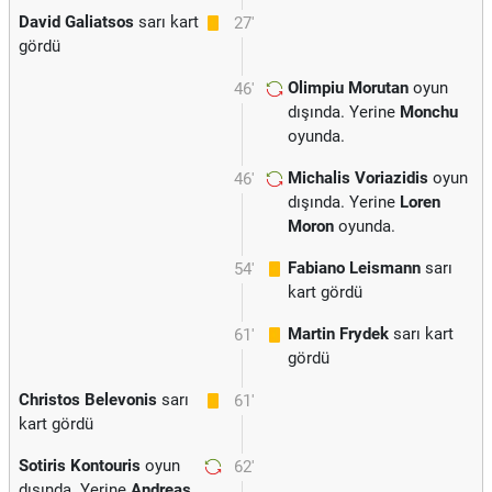
David Galiatsos
sarı kart
27'
gördü
Olimpiu Morutan
oyun
46'
dışında. Yerine
Monchu
oyunda.
Michalis Voriazidis
oyun
46'
dışında. Yerine
Loren
Moron
oyunda.
Fabiano Leismann
sarı
54'
kart gördü
Martin Frydek
sarı kart
61'
gördü
Christos Belevonis
sarı
61'
kart gördü
Sotiris Kontouris
oyun
62'
dışında. Yerine
Andreas