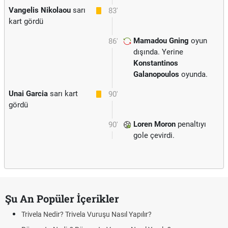
Vangelis Nikolaou
sarı
83'
kart gördü
Mamadou Gning
oyun
86'
dışında. Yerine
Konstantinos
Galanopoulos
oyunda.
Unai Garcia
sarı kart
90'
gördü
Loren Moron
penaltıyı
90'
gole çevirdi.
Şu An Popüler İçerikler
Trivela Nedir? Trivela Vuruşu Nasıl Yapılır?