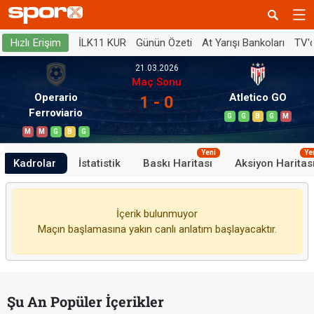
İLK11 KUR
Günün Özeti
At Yarışı Bankoları
TV'
Hızlı Erişim
21.03.2026
Maç Sonu
Operario
Atletico GO
1 - 0
Ferroviario
G
G
B
G
M
M
M
G
B
G
Yeni
Ye
Kadrolar
İstatistik
Baskı Haritası
Aksiyon Haritas
İçerik bulunmuyor
Maçın başlamasına yakın canlı anlatım başlayacaktır.
Şu An Popüler İçerikler