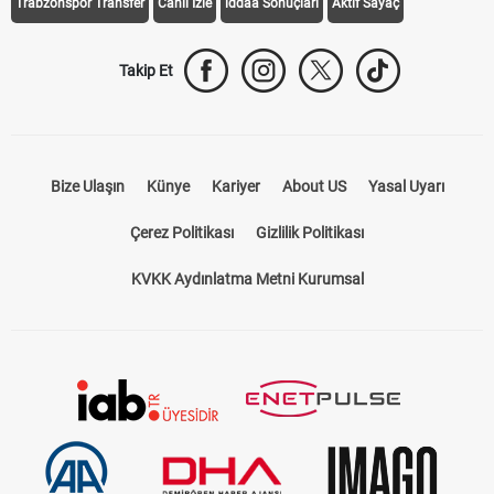
Trabzonspor Transfer
Canlı İzle
iddaa Sonuçları
Aktif Sayaç
Takip Et
Bize Ulaşın
Künye
Kariyer
About US
Yasal Uyarı
Çerez Politikası
Gizlilik Politikası
KVKK Aydınlatma Metni Kurumsal