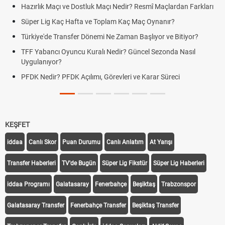
Hazırlık Maçı ve Dostluk Maçı Nedir? Resmî Maçlardan Farkları
Süper Lig Kaç Hafta ve Toplam Kaç Maç Oynanır?
Türkiye'de Transfer Dönemi Ne Zaman Başlıyor ve Bitiyor?
TFF Yabancı Oyuncu Kuralı Nedir? Güncel Sezonda Nasıl
Uygulanıyor?
PFDK Nedir? PFDK Açılımı, Görevleri ve Karar Süreci
KEŞFET
iddaa
Canlı Skor
Puan Durumu
Canlı Anlatım
At Yarışı
Transfer Haberleri
TV'de Bugün
Süper Lig Fikstür
Süper Lig Haberleri
iddaa Programı
Galatasaray
Fenerbahçe
Beşiktaş
Trabzonspor
Galatasaray Transfer
Fenerbahçe Transfer
Beşiktaş Transfer