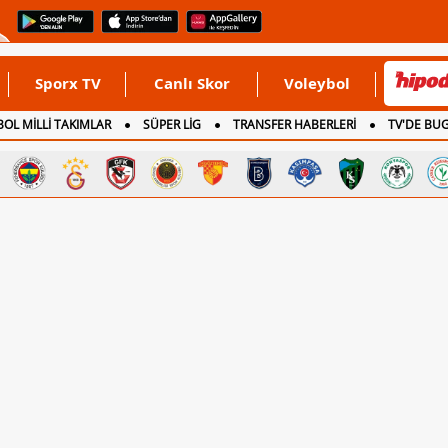
Sporx TV
Canlı Skor
Voleybol
OL MİLLİ TAKIMLAR
SÜPER LİG
TRANSFER HABERLERİ
TV'DE BU