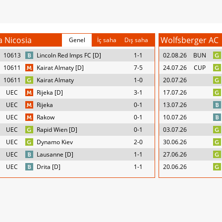
 Nicosia
Wolfsberger AC
Genel
İç saha
Dış saha
10613
Lincoln Red Imps FC [D]
1-1
02.08.26
BUN
10611
Kairat Almaty [D]
7-5
24.07.26
CUP
10611
Kairat Almaty
1-0
20.07.26
UEC
Rijeka [D]
3-1
17.07.26
UEC
Rijeka
0-1
13.07.26
UEC
Rakow
0-1
10.07.26
UEC
Rapid Wien [D]
0-1
03.07.26
UEC
Dynamo Kiev
2-0
30.06.26
UEC
Lausanne [D]
1-1
27.06.26
UEC
Drita [D]
1-1
20.06.26