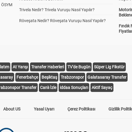
? ÖSYM
Trivela Nedir? Trivela Vuruşu Nasıl Yapılır?
Motorin
Beklene
Röveşata Nedir? Röveşata Vuruşu Nasıl Yapılır?
Fındık 
Fiyatla
latım
At Yarışı
Transfer Haberleri
TV'de Bugün
Süper Lig Fikstür
tasaray
Fenerbahçe
Beşiktaş
Trabzonspor
Galatasaray Transfer
rabzonspor Transfer
Canlı İzle
iddaa Sonuçları
Aktif Sayaç
About US
Yasal Uyarı
Çerez Politikası
Gizlilik Politi