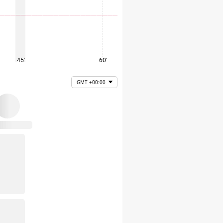
45'
60'
75'
GMT +00:00