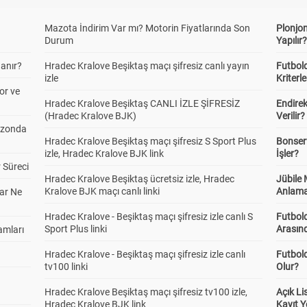
Mazota İndirim Var mı? Motorin Fiyatlarında Son
Plonjon
Durum
Yapılır
anır?
Hradec Kralove Beşiktaş maçı şifresiz canlı yayın
Futbold
izle
Kriterle
or ve
Hradec Kralove Beşiktaş CANLI İZLE ŞİFRESİZ
Endire
(Hradec Kralove BJK)
Verilir?
ezonda
Hradec Kralove Beşiktaş maçı şifresiz S Sport Plus
Bonserv
izle, Hradec Kralove BJK link
İşler?
 Süreci
Hradec Kralove Beşiktaş ücretsiz izle, Hradec
Jübile
Kralove BJK maçı canlı linki
Anlama
ar Ne
Hradec Kralove - Beşiktaş maçı şifresiz izle canlı S
Futbold
Sport Plus linki
Arasınd
amları
Hradec Kralove - Beşiktaş maçı şifresiz izle canlı
Futbol
tv100 linki
Olur?
Hradec Kralove Beşiktaş maçı şifresiz tv100 izle,
Açık L
Hradec Kralove BJK link
Kayıt Y