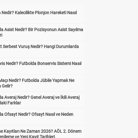
 Nedir? Kalecilikte Plonjon Hareketi Nasıl
?
a Asist Nedir? Bir Pozisyonun Asist Sayılma
ri
kt Serbest Vuruş Nedir? Hangi Durumlarda
is Nedir? Futbolda Bonservis Sistemi Nasıl
 Maçı Nedir? Futbolda Jübile Yapmak Ne
 Gelir?
a Averaj Nedir? Genel Averaj ve İkili Averaj
aki Farklar
da Ofsayt Nedir? Ofsayt Nasıl ve Neden
ise Kayıtları Ne Zaman 2026? AÖL 2. Dönem
enileme ve Yeni Kayıt Tarihleri