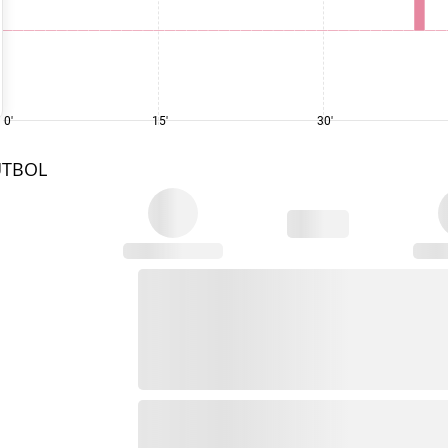
0'
15'
30'
UTBOL