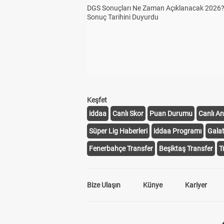
DGS Sonuçları Ne Zaman Açıklanacak 2026
Sonuç Tarihini Duyurdu
Keşfet
iddaa
Canlı Skor
Puan Durumu
Canlı An
Süper Lig Haberleri
iddaa Programı
Gala
Fenerbahçe Transfer
Beşiktaş Transfer
T
Bize Ulaşın
Künye
Kariyer