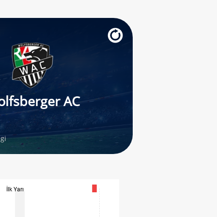
lfsberger AC
gi
İlk Yarı