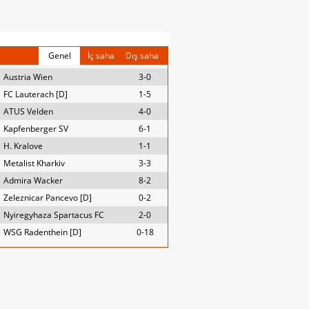
Genel
İç saha
Dış saha
Austria Wien
3-0
FC Lauterach [D]
1-5
ATUS Velden
4-0
Kapfenberger SV
6-1
H. Kralove
1-1
Metalist Kharkiv
3-3
Admira Wacker
8-2
Zeleznicar Pancevo [D]
0-2
Nyiregyhaza Spartacus FC
2-0
WSG Radenthein [D]
0-18