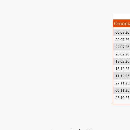
Omonia
06.08.26
29.07.26
22.07.26
26.02.26
19.02.26
18.12.25
11.12.25
27.11.25
06.11.25
23.10.25