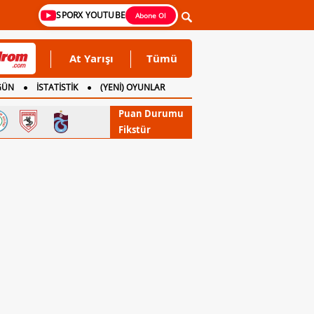
SPORX YOUTUBE
Abone Ol
At Yarışı
Tümü
GÜN
İSTATİSTİK
(YENİ) OYUNLAR
Puan Durumu
Fikstür