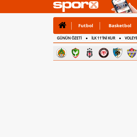
Futbol
Basketbol
GÜNÜN ÖZETİ
İLK 11'İNİ KUR
VOLEYB
CANLI ANLATIM
İNGİLTERE