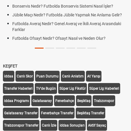
Bonservis Nedir? Futbolda Bonservis Sistemi Nasıl İşler?
Jübile Maçı Nedir? Futbolda Jübile Yapmak Ne Anlama Gelir?
Futbolda Averaj Nedir? Genel Averaj ve İkili Averaj Arasındaki
Farklar
Futbolda Ofsayt Nedir? Ofsayt Nasıl ve Neden Olur?
KEŞFET
iddaa
Canlı Skor
Puan Durumu
Canlı Anlatım
At Yarışı
Transfer Haberleri
TV'de Bugün
Süper Lig Fikstür
Süper Lig Haberleri
iddaa Programı
Galatasaray
Fenerbahçe
Beşiktaş
Trabzonspor
Galatasaray Transfer
Fenerbahçe Transfer
Beşiktaş Transfer
Trabzonspor Transfer
Canlı İzle
iddaa Sonuçları
Aktif Sayaç