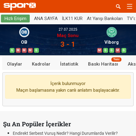
ANA SAYFA
İLK11 KUR
At Yarışı Bankoları
TV'
Hızlı Erişim
27.07.2025
Maç Sonu
OB
Viborg
3 - 1
G
M
M
M
G
M
G
G
M
G
Yeni
Olaylar
Kadrolar
İstatistik
Baskı Haritası
Aks
İçerik bulunmuyor
Maçın başlamasına yakın canlı anlatım başlayacaktır.
Şu An Popüler İçerikler
Endirekt Serbest Vuruş Nedir? Hangi Durumlarda Verilir?