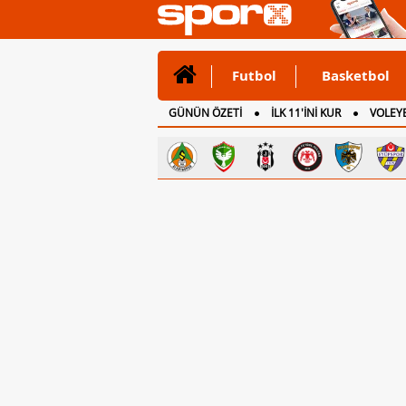
Futbol
Basketbol
GÜNÜN ÖZETİ
İLK 11'İNİ KUR
VOLEYB
CANLI ANLATIM
İNGİLTERE