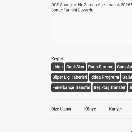
DGS Sonuçları Ne Zaman Açıklanacak 2026
Sonuç Tarihini Duyurdu
Keşfet
iddaa
Canlı Skor
Puan Durumu
Canlı An
Süper Lig Haberleri
iddaa Programı
Gala
Fenerbahçe Transfer
Beşiktaş Transfer
T
Bize Ulaşın
Künye
Kariyer