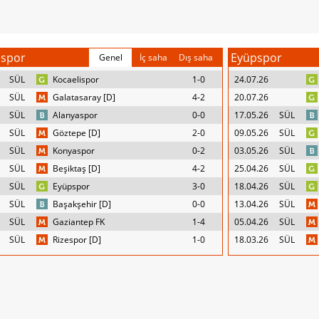
aspor
Eyüpspor
Genel
İç saha
Dış saha
SÜL
Kocaelispor
1-0
24.07.26
SÜL
Galatasaray [D]
4-2
20.07.26
SÜL
Alanyaspor
0-0
17.05.26
SÜL
SÜL
Göztepe [D]
2-0
09.05.26
SÜL
SÜL
Konyaspor
0-2
03.05.26
SÜL
SÜL
Beşiktaş [D]
4-2
25.04.26
SÜL
SÜL
Eyüpspor
3-0
18.04.26
SÜL
SÜL
Başakşehir [D]
0-0
13.04.26
SÜL
SÜL
Gaziantep FK
1-4
05.04.26
SÜL
SÜL
Rizespor [D]
1-0
18.03.26
SÜL