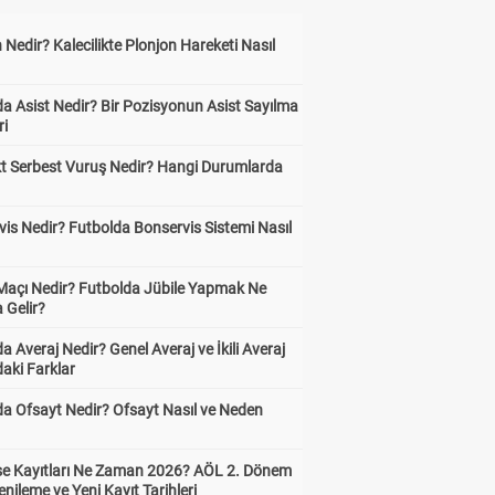
 Nedir? Kalecilikte Plonjon Hareketi Nasıl
?
a Asist Nedir? Bir Pozisyonun Asist Sayılma
ri
kt Serbest Vuruş Nedir? Hangi Durumlarda
is Nedir? Futbolda Bonservis Sistemi Nasıl
 Maçı Nedir? Futbolda Jübile Yapmak Ne
 Gelir?
a Averaj Nedir? Genel Averaj ve İkili Averaj
aki Farklar
da Ofsayt Nedir? Ofsayt Nasıl ve Neden
ise Kayıtları Ne Zaman 2026? AÖL 2. Dönem
enileme ve Yeni Kayıt Tarihleri