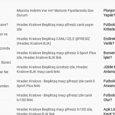
Mazota İndirim Var mı? Motorin Fiyatlarında Son
Plonjon
Durum
Yapılır
anır?
Hradec Kralove Beşiktaş maçı şifresiz canlı yayın
Futbold
izle
Kriterle
or ve
Hradec Kralove Beşiktaş CANLI İZLE ŞİFRESİZ
Endire
(Hradec Kralove BJK)
Verilir?
ezonda
Hradec Kralove Beşiktaş maçı şifresiz S Sport Plus
Bonserv
izle, Hradec Kralove BJK link
İşler?
 Süreci
Hradec Kralove Beşiktaş ücretsiz izle, Hradec
Jübile
Kralove BJK maçı canlı linki
Anlama
ar Ne
Hradec Kralove - Beşiktaş maçı şifresiz izle canlı S
Futbold
Sport Plus linki
Arasınd
amları
Hradec Kralove - Beşiktaş maçı şifresiz izle canlı
Futbol
tv100 linki
Olur?
Hradec Kralove Beşiktaş maçı şifresiz tv100 izle,
Açık L
Hradec Kralove BJK link
Kayıt Y