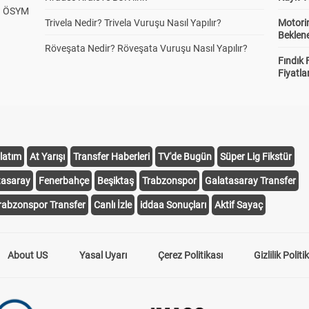
? ÖSYM
Trivela Nedir? Trivela Vuruşu Nasıl Yapılır?
Motorin
Beklene
Röveşata Nedir? Röveşata Vuruşu Nasıl Yapılır?
Fındık 
Fiyatla
latım
At Yarışı
Transfer Haberleri
TV'de Bugün
Süper Lig Fikstür
tasaray
Fenerbahçe
Beşiktaş
Trabzonspor
Galatasaray Transfer
rabzonspor Transfer
Canlı İzle
iddaa Sonuçları
Aktif Sayaç
About US
Yasal Uyarı
Çerez Politikası
Gizlilik Politi