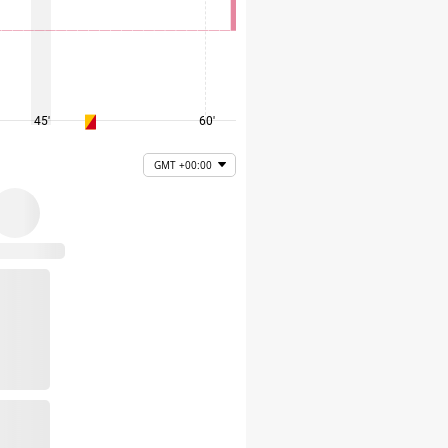
45'
60'
75'
GMT +00:00