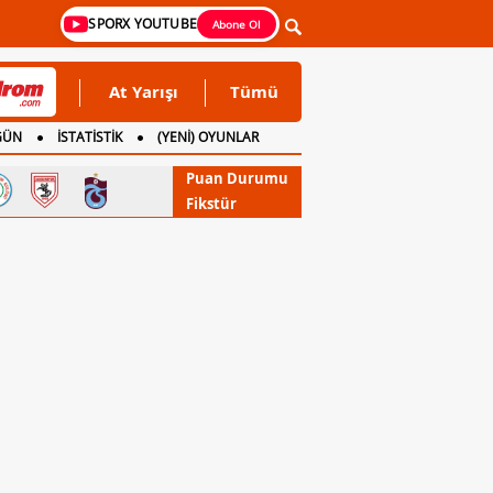
SPORX YOUTUBE
Abone Ol
At Yarışı
Tümü
GÜN
İSTATİSTİK
(YENİ) OYUNLAR
Puan Durumu
Fikstür