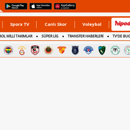
Sporx TV
Canlı Skor
Voleybol
OL MİLLİ TAKIMLAR
SÜPER LİG
TRANSFER HABERLERİ
TV'DE BU