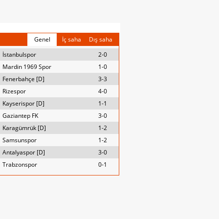
Genel
İç saha
Dış saha
İstanbulspor
2-0
Mardin 1969 Spor
1-0
Fenerbahçe [D]
3-3
Rizespor
4-0
Kayserispor [D]
1-1
Gaziantep FK
3-0
Karagümrük [D]
1-2
Samsunspor
1-2
Antalyaspor [D]
3-0
Trabzonspor
0-1