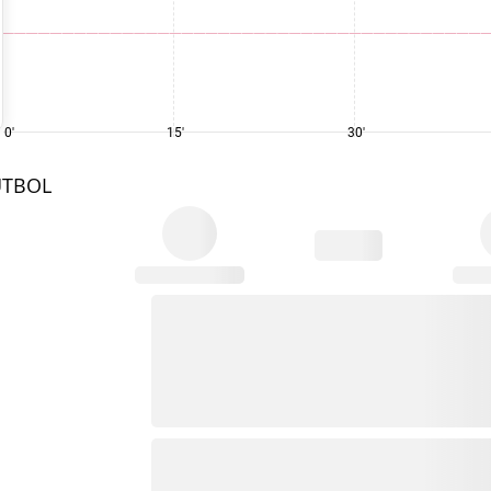
0'
15'
30'
UTBOL