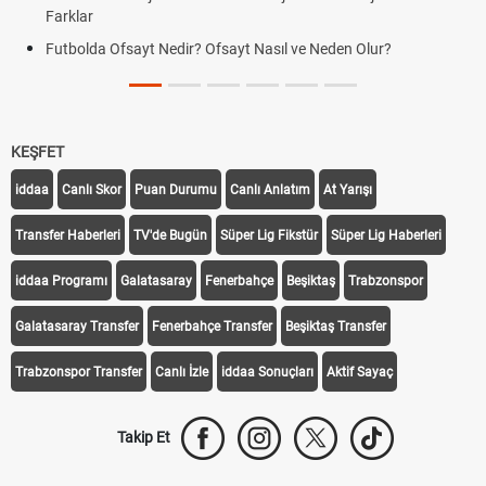
Farklar
Futbolda Ofsayt Nedir? Ofsayt Nasıl ve Neden Olur?
KEŞFET
iddaa
Canlı Skor
Puan Durumu
Canlı Anlatım
At Yarışı
Transfer Haberleri
TV'de Bugün
Süper Lig Fikstür
Süper Lig Haberleri
iddaa Programı
Galatasaray
Fenerbahçe
Beşiktaş
Trabzonspor
Galatasaray Transfer
Fenerbahçe Transfer
Beşiktaş Transfer
Trabzonspor Transfer
Canlı İzle
iddaa Sonuçları
Aktif Sayaç
Takip Et