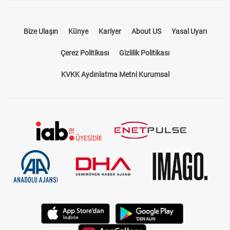
Bize Ulaşın
Künye
Kariyer
About US
Yasal Uyarı
Çerez Politikası
Gizlilik Politikası
KVKK Aydınlatma Metni Kurumsal