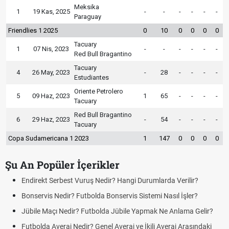
Meksika
1
19 Kas, 2025
-
-
-
-
-
-
Paraguay
Friendlies 1 2025
0
10
0
0
0
0
Tacuary
1
07 Nis, 2023
-
-
-
-
-
-
Red Bull Bragantino
Tacuary
4
26 May, 2023
-
28
-
-
-
-
Estudiantes
Oriente Petrolero
5
09 Haz, 2023
1
65
-
-
-
-
Tacuary
Red Bull Bragantino
6
29 Haz, 2023
-
54
-
-
-
-
Tacuary
Copa Sudamericana 1 2023
1
147
0
0
0
0
Şu An Popüler İçerikler
Endirekt Serbest Vuruş Nedir? Hangi Durumlarda Verilir?
Bonservis Nedir? Futbolda Bonservis Sistemi Nasıl İşler?
Jübile Maçı Nedir? Futbolda Jübile Yapmak Ne Anlama Gelir?
Futbolda Averaj Nedir? Genel Averaj ve İkili Averaj Arasındaki