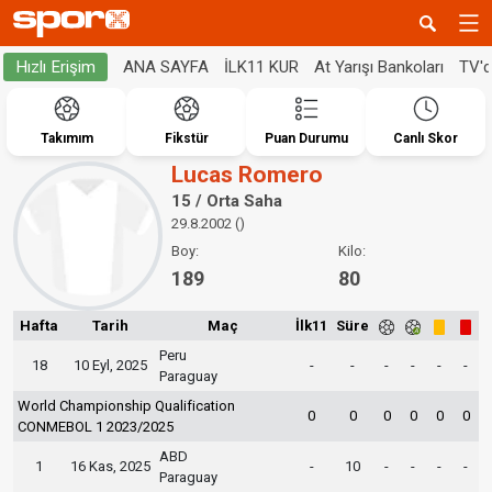
ANA SAYFA
İLK11 KUR
At Yarışı Bankoları
TV'
Hızlı Erişim
Takımım
Fikstür
Puan Durumu
Canlı Skor
Lucas Romero
15 / Orta Saha
29.8.2002 ()
Boy:
Kilo:
189
80
Hafta
Tarih
Maç
İlk11
Süre
Peru
18
10 Eyl, 2025
-
-
-
-
-
-
Paraguay
World Championship Qualification
0
0
0
0
0
0
CONMEBOL 1 2023/2025
ABD
1
16 Kas, 2025
-
10
-
-
-
-
Paraguay