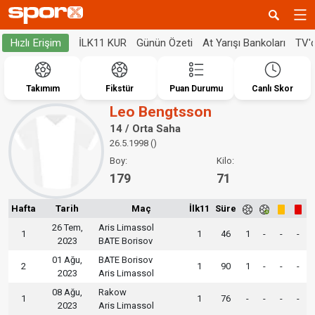
İLK11 KUR
Günün Özeti
At Yarışı Bankoları
TV'
Hızlı Erişim
Takımım
Fikstür
Puan Durumu
Canlı Skor
Leo Bengtsson
14 / Orta Saha
26.5.1998 ()
Boy:
Kilo:
179
71
Hafta
Tarih
Maç
İlk11
Süre
26 Tem,
Aris Limassol
1
1
46
1
-
-
-
2023
BATE Borisov
01 Ağu,
BATE Borisov
2
1
90
1
-
-
-
2023
Aris Limassol
08 Ağu,
Rakow
1
1
76
-
-
-
-
2023
Aris Limassol