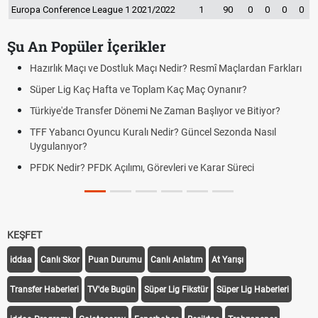
Europa Conference League 1 2021/2022
1
90
0
0
0
0
Şu An Popüler İçerikler
Hazırlık Maçı ve Dostluk Maçı Nedir? Resmî Maçlardan Farkları
Süper Lig Kaç Hafta ve Toplam Kaç Maç Oynanır?
Türkiye'de Transfer Dönemi Ne Zaman Başlıyor ve Bitiyor?
TFF Yabancı Oyuncu Kuralı Nedir? Güncel Sezonda Nasıl
Uygulanıyor?
PFDK Nedir? PFDK Açılımı, Görevleri ve Karar Süreci
KEŞFET
iddaa
Canlı Skor
Puan Durumu
Canlı Anlatım
At Yarışı
Transfer Haberleri
TV'de Bugün
Süper Lig Fikstür
Süper Lig Haberleri