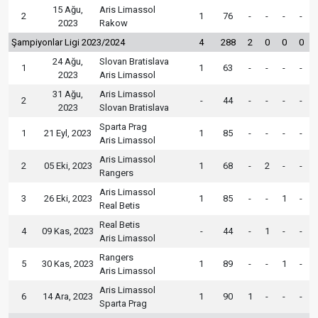
15 Ağu,
Aris Limassol
2
1
76
-
-
-
-
2023
Rakow
Şampiyonlar Ligi 2023/2024
4
288
2
0
0
0
24 Ağu,
Slovan Bratislava
1
1
63
-
-
-
-
2023
Aris Limassol
31 Ağu,
Aris Limassol
2
-
44
-
-
-
-
2023
Slovan Bratislava
Sparta Prag
1
21 Eyl, 2023
1
85
-
-
-
-
Aris Limassol
Aris Limassol
2
05 Eki, 2023
1
68
-
2
-
-
Rangers
Aris Limassol
3
26 Eki, 2023
1
85
-
-
1
-
Real Betis
Real Betis
4
09 Kas, 2023
-
44
-
1
-
-
Aris Limassol
Rangers
5
30 Kas, 2023
1
89
-
-
1
-
Aris Limassol
Aris Limassol
6
14 Ara, 2023
1
90
1
-
-
-
Sparta Prag