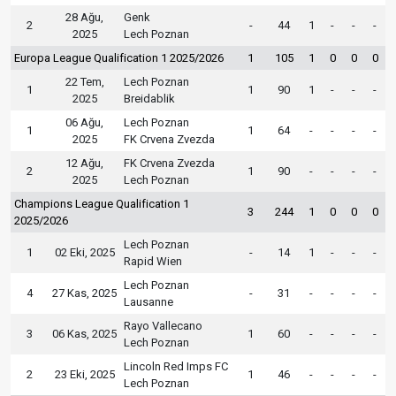
28 Ağu,
Genk
2
-
44
1
-
-
-
2025
Lech Poznan
Europa League Qualification 1 2025/2026
1
105
1
0
0
0
22 Tem,
Lech Poznan
1
1
90
1
-
-
-
2025
Breidablik
06 Ağu,
Lech Poznan
1
1
64
-
-
-
-
2025
FK Crvena Zvezda
12 Ağu,
FK Crvena Zvezda
2
1
90
-
-
-
-
2025
Lech Poznan
Champions League Qualification 1
3
244
1
0
0
0
2025/2026
Lech Poznan
1
02 Eki, 2025
-
14
1
-
-
-
Rapid Wien
Lech Poznan
4
27 Kas, 2025
-
31
-
-
-
-
Lausanne
Rayo Vallecano
3
06 Kas, 2025
1
60
-
-
-
-
Lech Poznan
Lincoln Red Imps FC
2
23 Eki, 2025
1
46
-
-
-
-
Lech Poznan