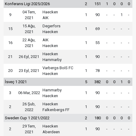
Konferans Ligi 2025/2026
2
151
1
0
0
0
04 Tem,
Haecken
9
1
90
-
-
1
-
2021
AIK
15 Ağu,
Degerfors
15
1
69
-
-
-
-
2021
Haecken
22 Ağu,
AIK
16
1
55
-
-
-
-
2021
Haecken
Haecken
21
26 Eyl, 2021
1
90
-
-
-
-
Hammarby
Varbergs BoIS FC
20
23 Eyl, 2021
1
78
-
-
-
-
Haecken
İsveç 1 2021
5
382
0
0
1
0
Hammarby
3
06 Mar, 2022
1
90
-
-
-
-
Haecken
26 Şub,
Haecken
2
1
90
-
-
-
-
2022
Falkenbergs FF
Sweden Cup 1 2021/2022
2
180
0
0
0
0
29 Tem,
Haecken
2
1
90
-
-
-
-
2021
Aberdeen