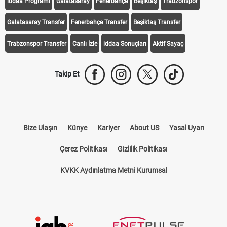
iddaa Programı
Galatasaray
Fenerbahçe
Beşiktaş
Trabzonspor
Galatasaray Transfer
Fenerbahçe Transfer
Beşiktaş Transfer
Trabzonspor Transfer
Canlı İzle
iddaa Sonuçları
Aktif Sayaç
Takip Et
Bize Ulaşın
Künye
Kariyer
About US
Yasal Uyarı
Çerez Politikası
Gizlilik Politikası
KVKK Aydınlatma Metni Kurumsal