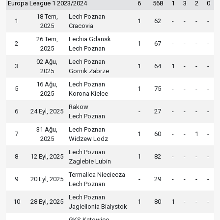
Europa League 1 2023/2024
6
568
1
3
2
0
18 Tem,
Lech Poznan
1
1
62
-
-
-
-
2025
Cracovia
26 Tem,
Lechia Gdansk
2
1
67
-
-
-
-
2025
Lech Poznan
02 Ağu,
Lech Poznan
3
1
64
1
-
-
-
2025
Gornik Zabrze
16 Ağu,
Lech Poznan
5
1
75
-
-
-
-
2025
Korona Kielce
Rakow
6
24 Eyl, 2025
-
27
-
-
-
-
Lech Poznan
31 Ağu,
Lech Poznan
7
1
60
-
-
1
-
2025
Widzew Lodz
Lech Poznan
8
12 Eyl, 2025
1
82
-
-
-
-
Zaglebie Lubin
Termalica Nieciecza
9
20 Eyl, 2025
-
29
-
-
-
-
Lech Poznan
Lech Poznan
10
28 Eyl, 2025
1
80
1
-
-
-
Jagiellonia Bialystok
GKS Katowice