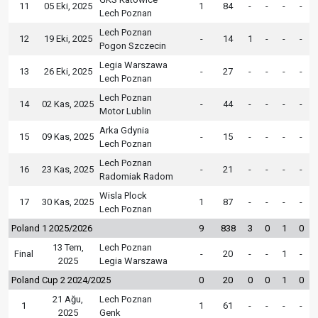
11
05 Eki, 2025
1
84
-
-
-
-
Lech Poznan
Lech Poznan
12
19 Eki, 2025
-
14
1
-
-
-
Pogon Szczecin
Legia Warszawa
13
26 Eki, 2025
-
27
-
-
-
-
Lech Poznan
Lech Poznan
14
02 Kas, 2025
-
44
-
-
-
-
Motor Lublin
Arka Gdynia
15
09 Kas, 2025
-
15
-
-
-
-
Lech Poznan
Lech Poznan
16
23 Kas, 2025
-
21
-
-
-
-
Radomiak Radom
Wisla Plock
17
30 Kas, 2025
1
87
-
-
-
-
Lech Poznan
Poland 1 2025/2026
9
838
3
0
1
0
13 Tem,
Lech Poznan
Final
-
20
-
-
1
-
2025
Legia Warszawa
Poland Cup 2 2024/2025
0
20
0
0
1
0
21 Ağu,
Lech Poznan
1
1
61
-
-
-
-
2025
Genk