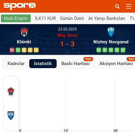
İLK11 KUR
Günün Özeti
At Yarışı Bankoları
TV
Hızlı Erişim
22.02.2025
Maç Sonu
Khimki
Nizhny Novgorod
1 - 3
M
G
B
B
B
G
G
G
G
G
Yeni
Yeni
Kadrolar
İstatistik
Baskı Haritası
Aksiyon Haritası
0'
15'
30'