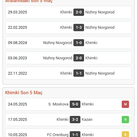
Aralarındaki son 5 maç
29.03.2025
Khimki
2-0
Nizhny Novgorod
22.02.2025
Khimki
1-3
Nizhny Novgorod
09.08.2024
Nizhny Novgorod
1-0
Khimki
03.06.2023
Nizhny Novgorod
2-0
Khimki
22.11.2022
Khimki
1-1
Nizhny Novgorod
Khimki Son 5 Maç
24.05.2025
S. Moskova
5-0
Khimki
M
17.05.2025
Khimki
3-2
Kazan
G
10.05.2025
FC Orenburg
1-1
Khimki
B