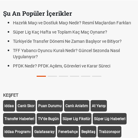
Şu An Popüler İçerikler
Hazırlık Maçı ve Dostluk Maçı Nedir? Resmî Maçlardan Farkları
Süper Lig Kaç Hafta ve Toplam Kaç Maç Oynanır?
Türkiye'de Transfer Dönemi Ne Zaman Başlıyor ve Bitiyor?
TFF Yabancı Oyuncu Kuralı Nedir? Güncel Sezonda Nasıl
Uygulanıyor?
PFDK Nedir? PFDK Açılımı, Görevleri ve Karar Süreci
KEŞFET
iddaa
Canlı Skor
Puan Durumu
Canlı Anlatım
At Yarışı
Transfer Haberleri
TV'de Bugün
Süper Lig Fikstür
Süper Lig Haberleri
iddaa Programı
Galatasaray
Fenerbahçe
Beşiktaş
Trabzonspor