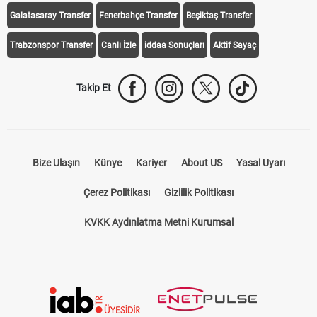
Galatasaray Transfer
Fenerbahçe Transfer
Beşiktaş Transfer
Trabzonspor Transfer
Canlı İzle
iddaa Sonuçları
Aktif Sayaç
Takip Et
Bize Ulaşın
Künye
Kariyer
About US
Yasal Uyarı
Çerez Politikası
Gizlilik Politikası
KVKK Aydınlatma Metni Kurumsal