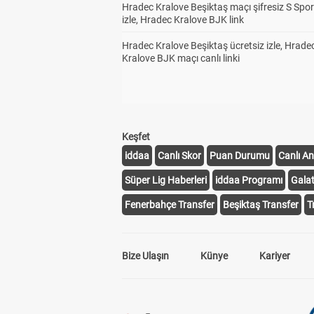
Hradec Kralove Beşiktaş maçı şifresiz S Spor
izle, Hradec Kralove BJK link
Hradec Kralove Beşiktaş ücretsiz izle, Hrade
Kralove BJK maçı canlı linki
Keşfet
iddaa
Canlı Skor
Puan Durumu
Canlı An
Süper Lig Haberleri
iddaa Programı
Gala
Fenerbahçe Transfer
Beşiktaş Transfer
T
Bize Ulaşın
Künye
Kariyer