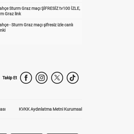
ahçe Sturm Graz maçı ŞİFRESİZ tv100 İZLE,
rm Graz link
hçe - Sturm Graz maçı şifresiz izle canlı
inki
Takip Et
kası
KVKK Aydınlatma Metni Kurumsal