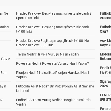
ar Ne
Hradec Kralove - Beşiktaş maçı şifresiz izle canlı S
Futbold
Sport Plus linki
Arasınd
amları
Hradec Kralove - Beşiktaş maçı şifresiz izle canlı
Futbol
tv100 linki
Olur?
Hradec Kralove Beşiktaş maçı şifresiz tv100 izle,
Açık L
Hradec Kralove BJK link
Kayıt Y
Trivela Nedir? Trivela Vuruşu Nasıl Yapılır?
Motorin
Beklene
? ÖSYM
Röveşata Nedir? Röveşata Vuruşu Nasıl Yapılır?
Fındık 
Fiyatla
a Son
Plonjon Nedir? Kalecilikte Plonjon Hareketi Nasıl
Yapılır?
Sigaray
2026
yayın
Futbolda Asist Nedir? Bir Pozisyonun Asist Sayılma
Kriterleri
FENER
(FB S
İZ
Endirekt Serbest Vuruş Nedir? Hangi Durumlarda
Verilir?
Fenerba