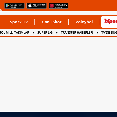
Sporx TV
Canlı Skor
Voleybol
OL MİLLİ TAKIMLAR
SÜPER LİG
TRANSFER HABERLERİ
TV'DE BU