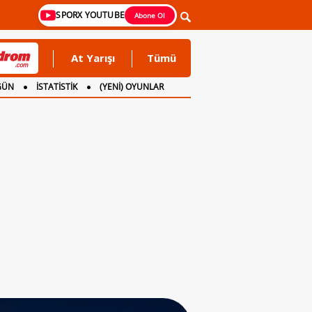
SPORX YOUTUBE
Abone Ol
At Yarışı
Tümü
GÜN
İSTATİSTİK
(YENİ) OYUNLAR