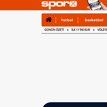
Futbol
Basketbol
GÜNÜN ÖZETİ
İLK 11'İNİ KUR
VOLEYB
CANLI ANLATIM
İNGİLTERE