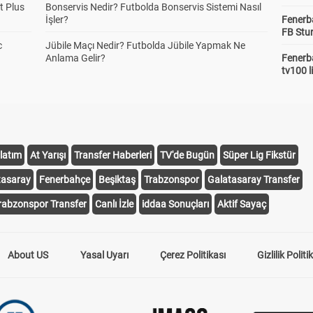
t Plus
Bonservis Nedir? Futbolda Bonservis Sistemi Nasıl
İşler?
Fenerb
FB Stu
c
Jübile Maçı Nedir? Futbolda Jübile Yapmak Ne
Anlama Gelir?
Fenerba
tv100 l
latım
At Yarışı
Transfer Haberleri
TV'de Bugün
Süper Lig Fikstür
tasaray
Fenerbahçe
Beşiktaş
Trabzonspor
Galatasaray Transfer
rabzonspor Transfer
Canlı İzle
iddaa Sonuçları
Aktif Sayaç
About US
Yasal Uyarı
Çerez Politikası
Gizlilik Politi