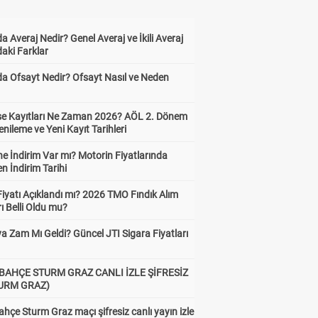
a Averaj Nedir? Genel Averaj ve İkili Averaj
aki Farklar
da Ofsayt Nedir? Ofsayt Nasıl ve Neden
ise Kayıtları Ne Zaman 2026? AÖL 2. Dönem
enileme ve Yeni Kayıt Tarihleri
e İndirim Var mı? Motorin Fiyatlarında
n İndirim Tarihi
Fiyatı Açıklandı mı? 2026 TMO Fındık Alım
rı Belli Oldu mu?
a Zam Mı Geldi? Güncel JTI Sigara Fiyatları
BAHÇE STURM GRAZ CANLI İZLE ŞİFRESİZ
TURM GRAZ)
hçe Sturm Graz maçı şifresiz canlı yayın izle