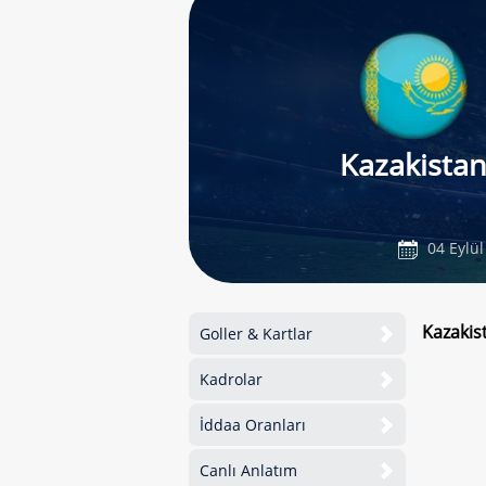
Kazakista
04 Eylü
Kazakis
Goller & Kartlar
Kadrolar
İddaa Oranları
Canlı Anlatım