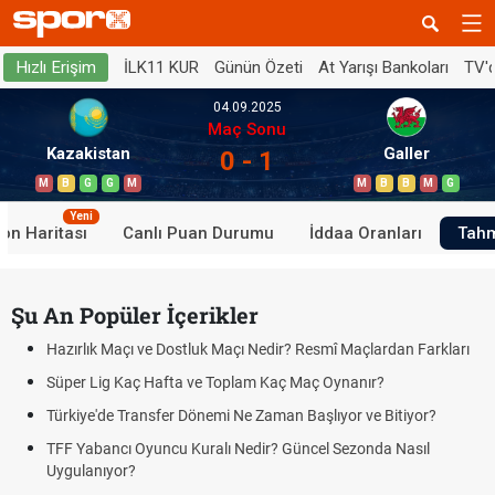
İLK11 KUR
Günün Özeti
At Yarışı Bankoları
TV'
Hızlı Erişim
04.09.2025
Maç Sonu
Kazakistan
Galler
0 - 1
M
B
G
G
M
M
B
B
M
G
Yeni
on Haritası
Canlı Puan Durumu
İddaa Oranları
Tahm
Şu An Popüler İçerikler
Hazırlık Maçı ve Dostluk Maçı Nedir? Resmî Maçlardan Farkları
Süper Lig Kaç Hafta ve Toplam Kaç Maç Oynanır?
Türkiye'de Transfer Dönemi Ne Zaman Başlıyor ve Bitiyor?
TFF Yabancı Oyuncu Kuralı Nedir? Güncel Sezonda Nasıl
Uygulanıyor?