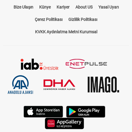
Bize Ulaşın
Künye
Kariyer
About US
Yasal Uyarı
Çerez Politikası
Gizlilik Politikası
KVKK Aydınlatma Metni Kurumsal