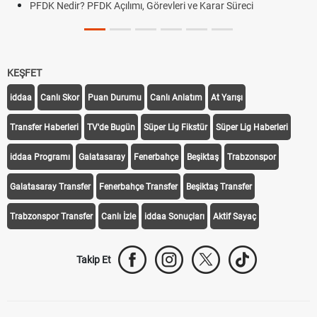
PFDK Nedir? PFDK Açılımı, Görevleri ve Karar Süreci
KEŞFET
iddaa
Canlı Skor
Puan Durumu
Canlı Anlatım
At Yarışı
Transfer Haberleri
TV'de Bugün
Süper Lig Fikstür
Süper Lig Haberleri
iddaa Programı
Galatasaray
Fenerbahçe
Beşiktaş
Trabzonspor
Galatasaray Transfer
Fenerbahçe Transfer
Beşiktaş Transfer
Trabzonspor Transfer
Canlı İzle
iddaa Sonuçları
Aktif Sayaç
Takip Et