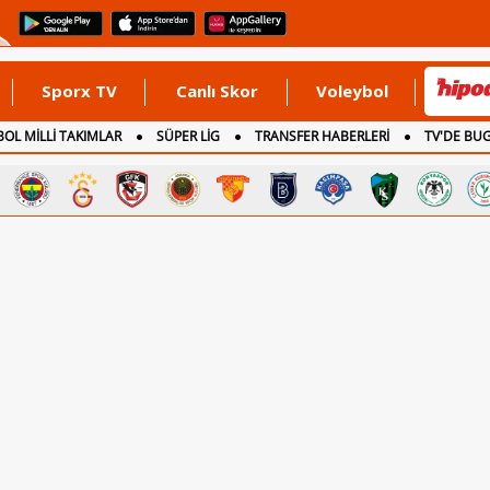
Sporx TV
Canlı Skor
Voleybol
OL MİLLİ TAKIMLAR
SÜPER LİG
TRANSFER HABERLERİ
TV'DE BU