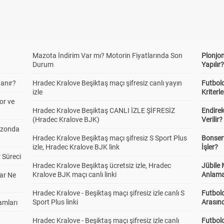
Mazota İndirim Var mı? Motorin Fiyatlarında Son
Plonjon
Durum
Yapılır
anır?
Hradec Kralove Beşiktaş maçı şifresiz canlı yayın
Futbold
izle
Kriterle
or ve
Hradec Kralove Beşiktaş CANLI İZLE ŞİFRESİZ
Endire
(Hradec Kralove BJK)
Verilir?
ezonda
Hradec Kralove Beşiktaş maçı şifresiz S Sport Plus
Bonserv
izle, Hradec Kralove BJK link
İşler?
 Süreci
Hradec Kralove Beşiktaş ücretsiz izle, Hradec
Jübile
Kralove BJK maçı canlı linki
Anlama
ar Ne
Hradec Kralove - Beşiktaş maçı şifresiz izle canlı S
Futbold
Sport Plus linki
Arasınd
amları
Hradec Kralove - Beşiktaş maçı şifresiz izle canlı
Futbol