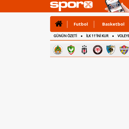
Futbol
Basketbol
GÜNÜN ÖZETİ
İLK 11'İNİ KUR
VOLEYB
CANLI ANLATIM
İNGİLTERE