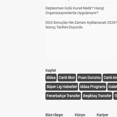
Deplasman Golü Kuralı Nedir? Hangi
Organizasyonlarda Uygulanıyor?
DGS Sonuçları Ne Zaman Açıklanacak 2026
Sonuç Tarihini Duyurdu
Keşfet
iddaa
Canlı Skor
Puan Durumu
Canlı An
Süper Lig Haberleri
iddaa Programı
Gala
Fenerbahçe Transfer
Beşiktaş Transfer
T
Bize Ulaşın
Künye
Kariyer