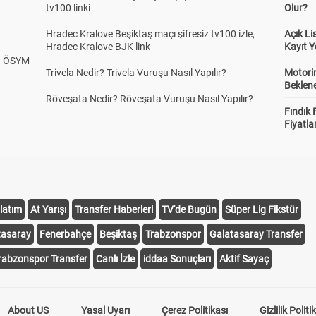
tv100 linki
Olur?
Hradec Kralove Beşiktaş maçı şifresiz tv100 izle,
Açık L
Hradec Kralove BJK link
Kayıt Y
? ÖSYM
Trivela Nedir? Trivela Vuruşu Nasıl Yapılır?
Motorin
Beklene
Röveşata Nedir? Röveşata Vuruşu Nasıl Yapılır?
Fındık 
Fiyatla
latım
At Yarışı
Transfer Haberleri
TV'de Bugün
Süper Lig Fikstür
tasaray
Fenerbahçe
Beşiktaş
Trabzonspor
Galatasaray Transfer
rabzonspor Transfer
Canlı İzle
iddaa Sonuçları
Aktif Sayaç
About US
Yasal Uyarı
Çerez Politikası
Gizlilik Politi