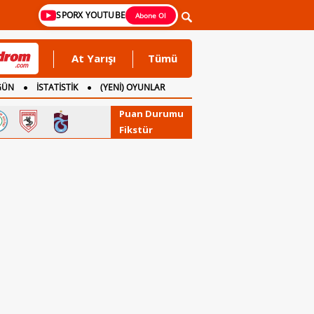
SPORX YOUTUBE
Abone Ol
At Yarışı
Tümü
GÜN
İSTATİSTİK
(YENİ) OYUNLAR
Puan Durumu
Fikstür