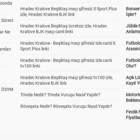
ezonda
Hradec Kralove Beşiktaş maçı şifresiz S Sport Plus
Bonserv
izle, Hradec Kralove BJK link
İşler?
 Süreci
Hradec Kralove Beşiktaş ücretsiz izle, Hradec
Jübile
Kralove BJK maçı canlı linki
Anlama
ar Ne
Hradec Kralove - Beşiktaş maçı şifresiz izle canlı S
Futbold
Sport Plus linki
Arasınd
amları
Hradec Kralove - Beşiktaş maçı şifresiz izle canlı
Futbol
tv100 linki
Olur?
Hradec Kralove Beşiktaş maçı şifresiz tv100 izle,
Açık L
Hradec Kralove BJK link
Kayıt Y
? ÖSYM
Trivela Nedir? Trivela Vuruşu Nasıl Yapılır?
Motorin
Beklene
Röveşata Nedir? Röveşata Vuruşu Nasıl Yapılır?
Fındık 
Fiyatla