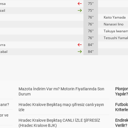
Insa
75''
zail
75''
76''
Kaito Yamada
76''
Nanasei Iino
76''
Takuya Iwanam
76''
Tetsushi Yama
arra
84''
zabal
84''
Mazota İndirim Var mı? Motorin Fiyatlarında Son
Plonjon
Durum
Yapılır
anır?
Hradec Kralove Beşiktaş maçı şifresiz canlı yayın
Futbold
izle
Kriterle
or ve
Hradec Kralove Beşiktaş CANLI İZLE ŞİFRESİZ
Endire
(Hradec Kralove BJK)
Verilir?