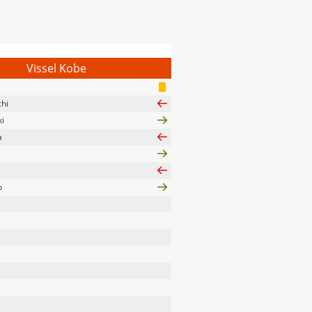
Vissel Kobe
hi
i
a
o