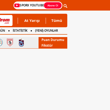
SPORX YOUTUBE
Abone Ol
At Yarışı
Tümü
GÜN
İSTATİSTİK
(YENİ) OYUNLAR
Puan Durumu
Fikstür