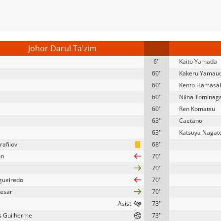
Johor Darul Ta'zim
6''
Kaito Yamada
60''
Kakeru Yamauc
60''
Kento Hamasak
60''
Niina Tominag
60''
Ren Komatsu
63''
Caetano
63''
Katsuya Nagat
rafilov
68''
on
70''
70''
igueiredo
70''
esar
70''
73''
 Guilherme
73''