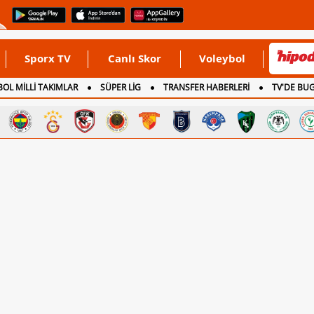
Sporx TV
Canlı Skor
Voleybol
OL MİLLİ TAKIMLAR
SÜPER LİG
TRANSFER HABERLERİ
TV'DE BU