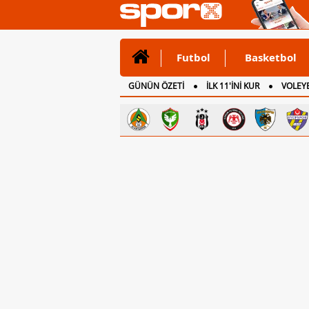
Futbol
Basketbol
GÜNÜN ÖZETİ
İLK 11'İNİ KUR
VOLEYB
CANLI ANLATIM
İNGİLTERE