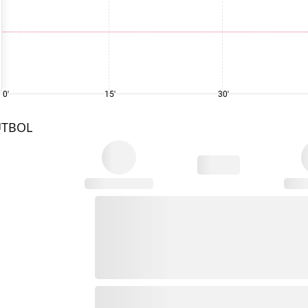
0'
15'
30'
UTBOL