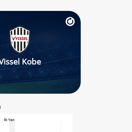
Vissel Kobe
ı
İlk Yarı