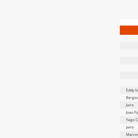
Eddy Is
Bergs
Jairo
Joao F
Yago C
Jairo
Marcos