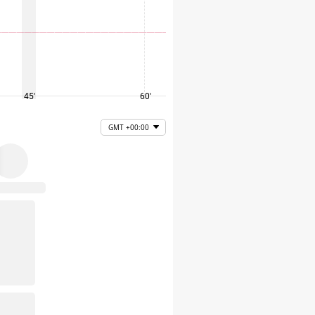
45'
60'
75'
GMT +00:00