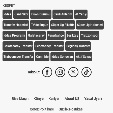
KEŞFET
iddaa
Canlı Skor
Puan Durumu
Canlı Anlatım
At Yarışı
Transfer Haberleri
TV'de Bugün
Süper Lig Fikstür
Süper Lig Haberleri
iddaa Programı
Galatasaray
Fenerbahçe
Beşiktaş
Trabzonspor
Galatasaray Transfer
Fenerbahçe Transfer
Beşiktaş Transfer
Trabzonspor Transfer
Canlı İzle
iddaa Sonuçları
Aktif Sayaç
Takip Et
Bize Ulaşın
Künye
Kariyer
About US
Yasal Uyarı
Çerez Politikası
Gizlilik Politikası