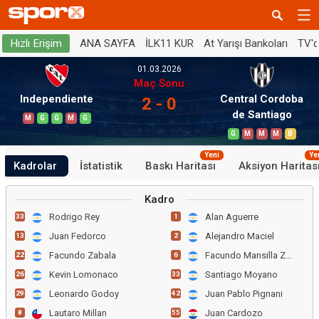
ANA SAYFA
İLK11 KUR
At Yarışı Bankoları
TV'
Hızlı Erişim
01.03.2026
Maç Sonu
Independiente
Central Cordoba
2 - 0
de Santiago
M
G
G
M
G
G
M
M
M
B
Yeni
Ye
Kadrolar
İstatistik
Baskı Haritası
Aksiyon Haritas
Kadro
Rodrigo Rey
Alan Aguerre
33
1
Juan Fedorco
Alejandro Maciel
13
2
Facundo Zabala
Facundo Mansilla Zahir
22
6
Kevin Lomonaco
Santiago Moyano
26
33
Leonardo Godoy
Juan Pablo Pignani
29
42
Lautaro Millan
Juan Cardozo
8
55