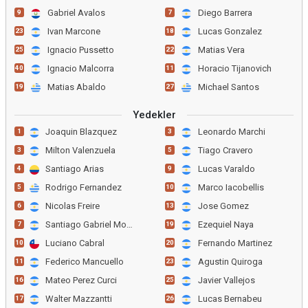
Gabriel Avalos
Diego Barrera
9
7
Ivan Marcone
Lucas Gonzalez
23
18
Ignacio Pussetto
Matias Vera
25
22
Ignacio Malcorra
Horacio Tijanovich
40
11
Matias Abaldo
Michael Santos
19
27
Yedekler
Joaquin Blazquez
Leonardo Marchi
1
3
Milton Valenzuela
Tiago Cravero
3
5
Santiago Arias
Lucas Varaldo
4
9
Rodrigo Fernandez
Marco Iacobellis
5
10
Nicolas Freire
Jose Gomez
6
13
Santiago Gabriel Montiel
Ezequiel Naya
7
19
Luciano Cabral
Fernando Martinez
10
20
Federico Mancuello
Agustin Quiroga
11
23
Mateo Perez Curci
Javier Vallejos
16
25
Walter Mazzantti
Lucas Bernabeu
17
26