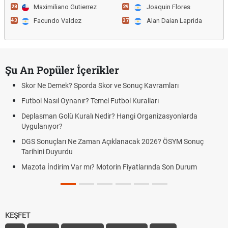
Maximiliano Gutierrez
Joaquin Flores
28
29
Facundo Valdez
Alan Daian Laprida
43
37
Şu An Popüler İçerikler
Skor Ne Demek? Sporda Skor ve Sonuç Kavramları
Futbol Nasıl Oynanır? Temel Futbol Kuralları
Deplasman Golü Kuralı Nedir? Hangi Organizasyonlarda
Uygulanıyor?
DGS Sonuçları Ne Zaman Açıklanacak 2026? ÖSYM Sonuç
Tarihini Duyurdu
Mazota İndirim Var mı? Motorin Fiyatlarında Son Durum
KEŞFET