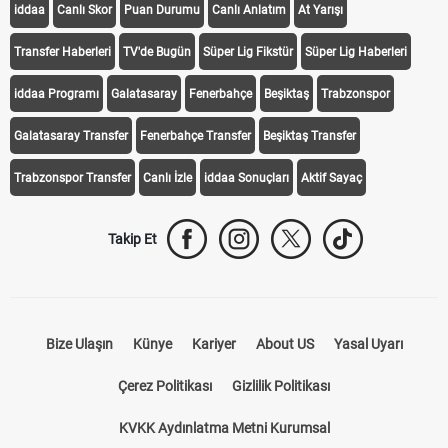
iddaa
Canlı Skor
Puan Durumu
Canlı Anlatım
At Yarışı
Transfer Haberleri
TV'de Bugün
Süper Lig Fikstür
Süper Lig Haberleri
iddaa Programı
Galatasaray
Fenerbahçe
Beşiktaş
Trabzonspor
Galatasaray Transfer
Fenerbahçe Transfer
Beşiktaş Transfer
Trabzonspor Transfer
Canlı İzle
iddaa Sonuçları
Aktif Sayaç
Takip Et
Bize Ulaşın
Künye
Kariyer
About US
Yasal Uyarı
Çerez Politikası
Gizlilik Politikası
KVKK Aydınlatma Metni Kurumsal