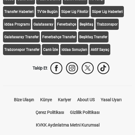
Transfer Haberleri
TV'de Bugün
Süper Lig Fikstür
Süper Lig Haberleri
iddaa Programı
Galatasaray
Fenerbahçe
Beşiktaş
Trabzonspor
Galatasaray Transfer
Fenerbahçe Transfer
Beşiktaş Transfer
Trabzonspor Transfer
Canlı İzle
iddaa Sonuçları
Aktif Sayaç
Takip Et
Bize Ulaşın
Künye
Kariyer
About US
Yasal Uyarı
Çerez Politikası
Gizlilik Politikası
KVKK Aydınlatma Metni Kurumsal