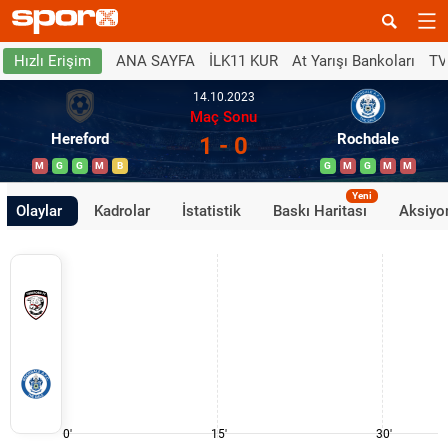
ANA SAYFA
İLK11 KUR
At Yarışı Bankoları
TV
Hızlı Erişim
14.10.2023
Maç Sonu
Hereford
Rochdale
1 - 0
M
G
G
M
B
G
M
G
M
M
Yeni
Olaylar
Kadrolar
İstatistik
Baskı Haritası
Aksiyon
0'
15'
30'