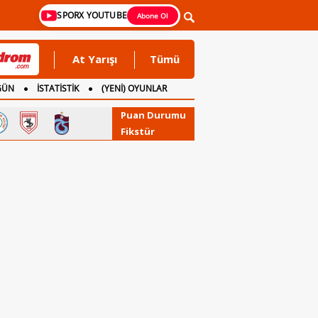
SPORX YOUTUBE
Abone Ol
At Yarışı
Tümü
GÜN
İSTATİSTİK
(YENİ) OYUNLAR
Puan Durumu
Fikstür