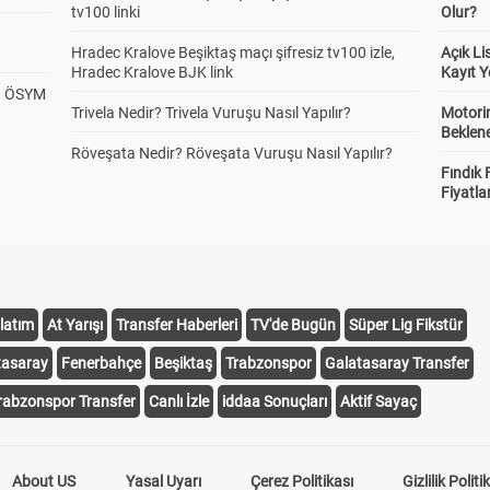
tv100 linki
Olur?
Hradec Kralove Beşiktaş maçı şifresiz tv100 izle,
Açık L
Hradec Kralove BJK link
Kayıt Y
? ÖSYM
Trivela Nedir? Trivela Vuruşu Nasıl Yapılır?
Motorin
Beklene
Röveşata Nedir? Röveşata Vuruşu Nasıl Yapılır?
Fındık 
Fiyatla
latım
At Yarışı
Transfer Haberleri
TV'de Bugün
Süper Lig Fikstür
tasaray
Fenerbahçe
Beşiktaş
Trabzonspor
Galatasaray Transfer
rabzonspor Transfer
Canlı İzle
iddaa Sonuçları
Aktif Sayaç
About US
Yasal Uyarı
Çerez Politikası
Gizlilik Politi