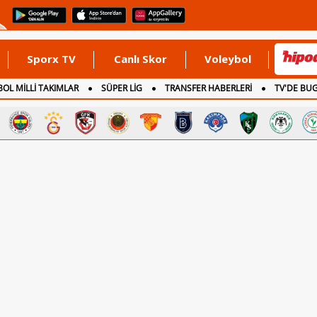
Sporx TV
Canlı Skor
Voleybol
OL MİLLİ TAKIMLAR
SÜPER LİG
TRANSFER HABERLERİ
TV'DE BU