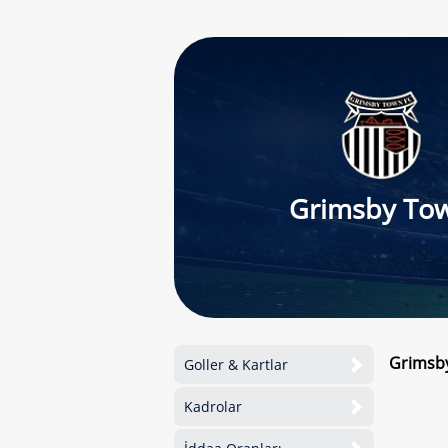
Grimsby To
Grimsby
Goller & Kartlar
Kadrolar