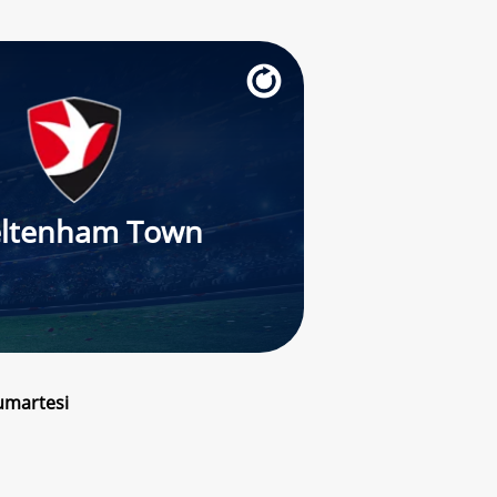
ltenham Town
umartesi