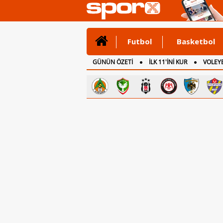
Futbol
Basketbol
GÜNÜN ÖZETİ
İLK 11'İNİ KUR
VOLEYB
CANLI ANLATIM
İNGİLTERE