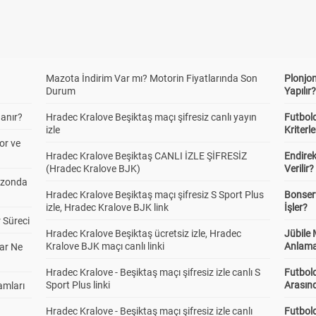
Mazota İndirim Var mı? Motorin Fiyatlarında Son
Plonjon
Durum
Yapılır
anır?
Hradec Kralove Beşiktaş maçı şifresiz canlı yayın
Futbold
izle
Kriterle
or ve
Hradec Kralove Beşiktaş CANLI İZLE ŞİFRESİZ
Endire
(Hradec Kralove BJK)
Verilir?
ezonda
Hradec Kralove Beşiktaş maçı şifresiz S Sport Plus
Bonserv
izle, Hradec Kralove BJK link
İşler?
 Süreci
Hradec Kralove Beşiktaş ücretsiz izle, Hradec
Jübile
Kralove BJK maçı canlı linki
Anlama
ar Ne
Hradec Kralove - Beşiktaş maçı şifresiz izle canlı S
Futbold
Sport Plus linki
Arasınd
amları
Hradec Kralove - Beşiktaş maçı şifresiz izle canlı
Futbol