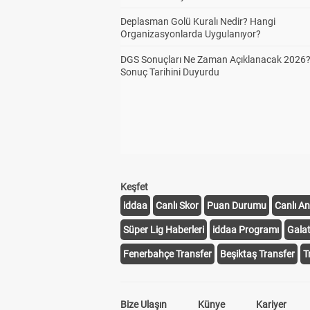
Deplasman Golü Kuralı Nedir? Hangi
Organizasyonlarda Uygulanıyor?
DGS Sonuçları Ne Zaman Açıklanacak 2026
Sonuç Tarihini Duyurdu
Keşfet
iddaa
Canlı Skor
Puan Durumu
Canlı An
Süper Lig Haberleri
iddaa Programı
Gala
Fenerbahçe Transfer
Beşiktaş Transfer
T
Bize Ulaşın
Künye
Kariyer